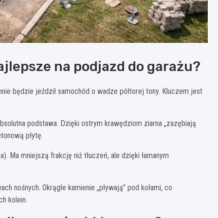
ajlepsze na podjazd do garażu?
ennie będzie jeździł samochód o wadze półtorej tony. Kluczem jest
bsolutna podstawa. Dzięki ostrym krawędziom ziarna „zazębiają
etonową płytę.
. Ma mniejszą frakcję niż tłuczeń, ale dzięki łamanym
ach nośnych. Okrągłe kamienie „pływają” pod kołami, co
h kolein.