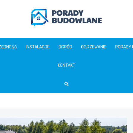
poradybudowlane.pl
ZĘDNOŚĆ
INSTALACJE
OGRÓD
OGRZEWANIE
PORADY
KONTAKT