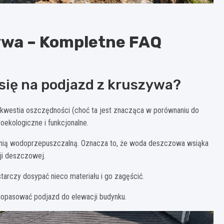
ywa – Kompletne FAQ
się na podjazd z kruszywa?
o kwestia oszczędności (choć ta jest znacząca w porównaniu do
oekologiczne i funkcjonalne.
nią wodoprzepuszczalną. Oznacza to, że woda deszczowa wsiąka
cji deszczowej.
ystarczy dosypać nieco materiału i go zagęścić.
 dopasować podjazd do elewacji budynku.