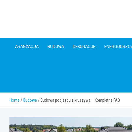
Skip
to
content
ARANŻACJA
BUDOWA
DEKORACJE
ENERGOOSZC
Home
Budowa
Budowa podjazdu z kruszywa – Kompletne FAQ