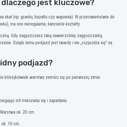
i dlaczego jest kluczowe?
skał (np. granitu, bazaltu czy wapienia). W przeciwieństwie do
ku), ma ono nieregularne, kanciaste kształty.
niczną. Gdy zagęszczasz taką nawierzchnię zagęszczarką
rzenie. Dzięki temu podjazd jest twardy i nie „rozjeżdża się” na
lidny podjazd?
e którejkolwiek warstwy zemści się po pierwszej zimie.
egając ich mieszaniu się i zapadaniu.
 Warstwa ok. 20 cm.
 ok. 10 cm.