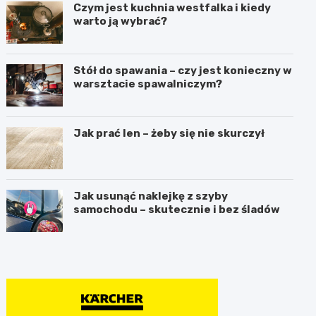
Czym jest kuchnia westfalka i kiedy
warto ją wybrać?
Stół do spawania – czy jest konieczny w
warsztacie spawalniczym?
Jak prać len – żeby się nie skurczył
Jak usunąć naklejkę z szyby
samochodu – skutecznie i bez śladów