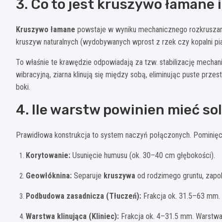
3. Co to jest kruszywo łamane 
Kruszywo łamane
powstaje w wyniku mechanicznego rozkruszania 
kruszyw naturalnych (wydobywanych wprost z rzek czy kopalni pias
To właśnie te krawędzie odpowiadają za tzw. stabilizację mecha
wibracyjną, ziarna klinują się między sobą, eliminując puste przest
boki.
4. Ile warstw powinien mieć so
Prawidłowa konstrukcja to system naczyń połączonych. Pominięci
Korytowanie:
Usunięcie humusu (ok. 30–40 cm głębokości).
Geowłóknina:
Separuje
kruszywa
od rodzimego gruntu, zapobi
Podbudowa zasadnicza (Tłuczeń):
Frakcja ok. 31.5–63 mm.
Warstwa klinująca (Kliniec):
Frakcja ok. 4–31.5 mm. Warstwa