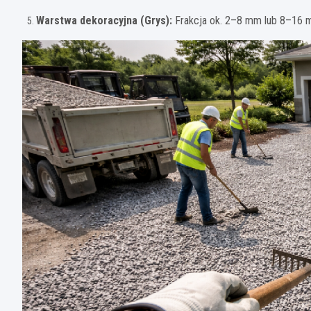
Warstwa dekoracyjna (Grys):
Frakcja ok. 2–8 mm lub 8–16 