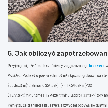
5. Jak obliczyć zapotrzebowan
Przyjmuje się, że 1 metr sześcienny zagęszczonego
kruszywa
wa
Przykład:
Podjazd o powierzchni 50 m² i łącznej grubości warstw
$50\text{ m}^2 \times 0.35\text{ m} = 17.5\text{ m}^3$
$17.5\text{ m}^3 \times 1.9\text{ t/m}^3 \approx 33\text{ tony ma
Pamiętaj, że
transport kruszywa
zazwyczaj odbywa się dużymi w