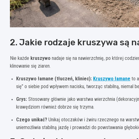
2. Jakie rodzaje kruszywa są n
Nie każde
kruszywo
nadaje się na nawierzchnię, po której codzi
klinowanie się ziaren.
Kruszywo łamane (tłuczeń, kliniec):
Kruszywo łamane
to a
się” o siebie pod wpływem nacisku, tworząc stabilną, niemal b
Grys:
Stosowany głównie jako warstwa wierzchnia (dekoracyjna)
krawędziom również dobrze się trzyma.
Czego unikać?
Unikaj otoczaków i żwiru rzecznego na warstw
uniemożliwia stabilną jazdę i prowadzi do powstawania głębokic