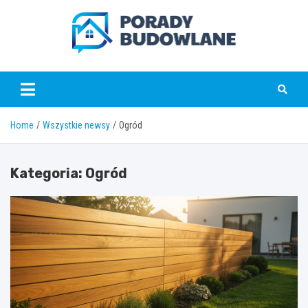
Skip
to
content
poradybudowlane.pl
Home
Wszystkie newsy
Ogród
Kategoria:
Ogród