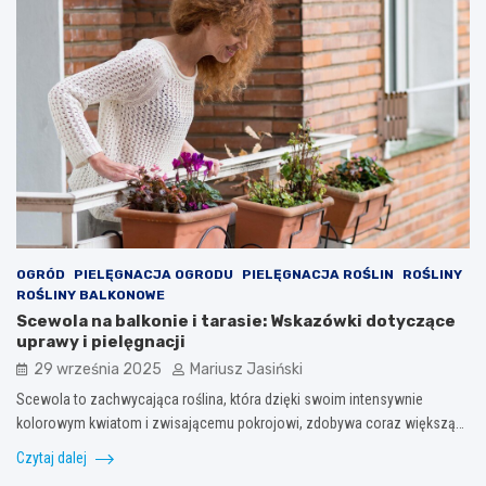
OGRÓD
PIELĘGNACJA OGRODU
PIELĘGNACJA ROŚLIN
ROŚLINY
ROŚLINY BALKONOWE
Scewola na balkonie i tarasie: Wskazówki dotyczące
uprawy i pielęgnacji
29 września 2025
Mariusz Jasiński
Scewola to zachwycająca roślina, która dzięki swoim intensywnie
kolorowym kwiatom i zwisającemu pokrojowi, zdobywa coraz większą…
Czytaj dalej