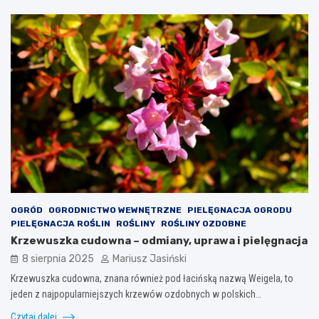
OGRÓD
OGRODNICTWO WEWNĘTRZNE
PIELĘGNACJA OGRODU
PIELĘGNACJA ROŚLIN
ROŚLINY
ROŚLINY OZDOBNE
Krzewuszka cudowna – odmiany, uprawa i pielęgnacja
8 sierpnia 2025
Mariusz Jasiński
Krzewuszka cudowna, znana również pod łacińską nazwą Weigela, to
jeden z najpopularniejszych krzewów ozdobnych w polskich…
Czytaj dalej