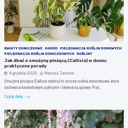
KWIATY DONICZKOWE
OGRÓD
PIELĘGNACJA ROŚLIN DOMOWYCH
PIELĘGNACJA ROŚLIN DONICZKOWYCH
ROŚLINY
Jak dbać o smużynę płożącą (Callisia) w domu:
praktyczne porady
4 grudnia 2025
Mariusz Jasiński
Smużyna płożąca (Callisia repens) to urocza roślina doniczkowa, która
zachwyca kaskadowym pokrojem i łatwością uprawy. Przy…
Czytaj dalej