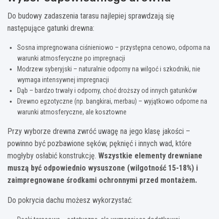
Do budowy zadaszenia tarasu najlepiej sprawdzają się
następujące gatunki drewna:
Sosna impregnowana ciśnieniowo – przystępna cenowo, odporna na
warunki atmosferyczne po impregnacji
Modrzew syberyjski – naturalnie odporny na wilgoć i szkodniki, nie
wymaga intensywnej impregnacji
Dąb – bardzo trwały i odporny, choć droższy od innych gatunków
Drewno egzotyczne (np. bangkirai, merbau) – wyjątkowo odporne na
warunki atmosferyczne, ale kosztowne
Przy wyborze drewna zwróć uwagę na jego klasę jakości –
powinno być pozbawione sęków, pęknięć i innych wad, które
mogłyby osłabić konstrukcję.
Wszystkie elementy drewniane
muszą być odpowiednio wysuszone (wilgotność 15-18%) i
zaimpregnowane środkami ochronnymi przed montażem.
Do pokrycia dachu możesz wykorzystać: