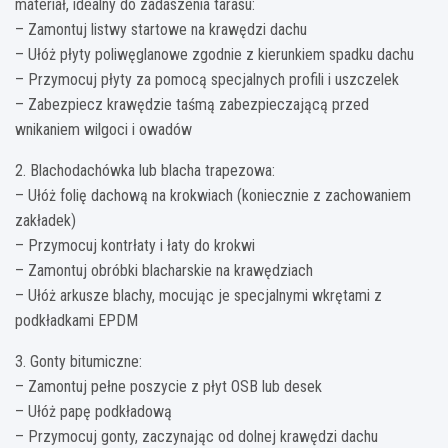
materiał, idealny do zadaszenia tarasu:
– Zamontuj listwy startowe na krawędzi dachu
– Ułóż płyty poliwęglanowe zgodnie z kierunkiem spadku dachu
– Przymocuj płyty za pomocą specjalnych profili i uszczelek
– Zabezpiecz krawędzie taśmą zabezpieczającą przed
wnikaniem wilgoci i owadów
2. Blachodachówka lub blacha trapezowa:
– Ułóż folię dachową na krokwiach (koniecznie z zachowaniem
zakładek)
– Przymocuj kontrłaty i łaty do krokwi
– Zamontuj obróbki blacharskie na krawędziach
– Ułóż arkusze blachy, mocując je specjalnymi wkrętami z
podkładkami EPDM
3. Gonty bitumiczne:
– Zamontuj pełne poszycie z płyt OSB lub desek
– Ułóż papę podkładową
– Przymocuj gonty, zaczynając od dolnej krawędzi dachu