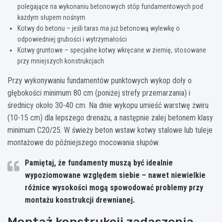
polegające na wykonaniu betonowych stóp fundamentowych pod
każdym słupem nośnym
Kotwy do betonu – jeśli taras ma już betonową wylewkę o
odpowiedniej grubości i wytrzymałości
Kotwy gruntowe – specjalne kotwy wkręcane w ziemię, stosowane
przy mniejszych konstrukcjach
Przy wykonywaniu fundamentów punktowych wykop doły o
głębokości minimum 80 cm (poniżej strefy przemarzania) i
średnicy około 30-40 cm. Na dnie wykopu umieść warstwę żwiru
(10-15 cm) dla lepszego drenażu, a następnie zalej betonem klasy
minimum C20/25. W świeży beton wstaw kotwy stalowe lub tuleje
montażowe do późniejszego mocowania słupów.
Pamiętaj, że fundamenty muszą być idealnie
wypoziomowane względem siebie – nawet niewielkie
różnice wysokości mogą spowodować problemy przy
montażu konstrukcji drewnianej.
Montaż konstrukcji zadaszenia