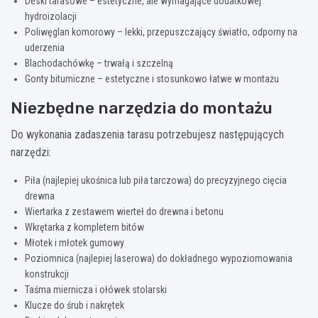
Deski tarasowe – estetyczne, ale wymagające dodatkowej
hydroizolacji
Poliwęglan komorowy – lekki, przepuszczający światło, odporny na
uderzenia
Blachodachówkę – trwałą i szczelną
Gonty bitumiczne – estetyczne i stosunkowo łatwe w montażu
Niezbędne narzędzia do montażu
Do wykonania zadaszenia tarasu potrzebujesz następujących
narzędzi:
Piła (najlepiej ukośnica lub piła tarczowa) do precyzyjnego cięcia
drewna
Wiertarka z zestawem wierteł do drewna i betonu
Wkrętarka z kompletem bitów
Młotek i młotek gumowy
Poziomnica (najlepiej laserowa) do dokładnego wypoziomowania
konstrukcji
Taśma miernicza i ołówek stolarski
Klucze do śrub i nakrętek