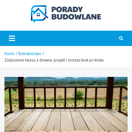
Skip
to
content
poradybudowlane.pl
Home
Budownictwo
Zadaszenie tarasu z drewna: projekt i montaż krok po kroku