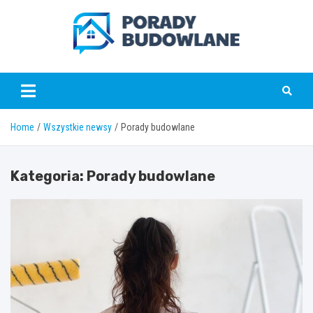
Skip
to
content
poradybudowlane.pl
Home
Wszystkie newsy
Porady budowlane
Kategoria:
Porady budowlane