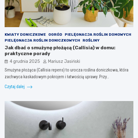
KWIATY DONICZKOWE
OGRÓD
PIELĘGNACJA ROŚLIN DOMOWYCH
PIELĘGNACJA ROŚLIN DONICZKOWYCH
ROŚLINY
Jak dbać o smużynę płożącą (Callisia) w domu:
praktyczne porady
4 grudnia 2025
Mariusz Jasiński
Smużyna płożąca (Callisia repens) to urocza roślina doniczkowa, która
zachwyca kaskadowym pokrojem i łatwością uprawy. Przy…
Czytaj dalej