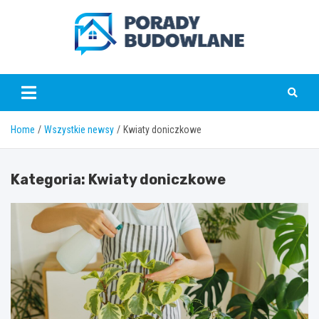
Skip
to
content
poradybudowlane.pl
Home
Wszystkie newsy
Kwiaty doniczkowe
Kategoria:
Kwiaty doniczkowe