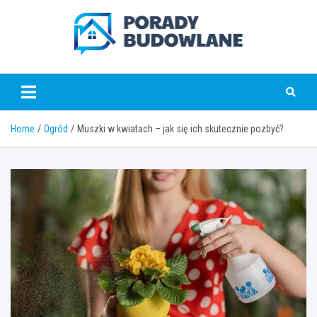
Skip
to
content
poradybudowlane.pl
Home
Ogród
Muszki w kwiatach – jak się ich skutecznie pozbyć?