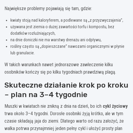
Największe problemy pojawiają się tam, gdzie:
kwiaty stoją nad kaloryferem, a podlewane są „z przyzwyczajenia”,
używana jest ziemia o dużej zawartości torfu i kompostu, bez
dodatków rozluźniających,
na dnie doniczki nie ma warstwy drenażu ani odpływu,
rośliny często są „dopieszczane” nawozami organicznymi w płynie
lub granulacie.
W takich warunkach nawet jednorazowe zawleczenie kilku
osobników kończy się po kilku tygodniach prawdziwą plagą.
Skuteczne działanie krok po kroku
– plan na 3–4 tygodnie
Muszki w kwiatach nie znikną z dnia na dzień, bo ich
cykl życiowy
trwa około 3–4 tygodni. Dorosłe osobniki żyją krótko, ale w tym
czasie składają jaja do ziemi. Dlatego warto od razu założyć, że
walka potrwa przynajmniej jeden pełny cykl i ułożyć prosty plan