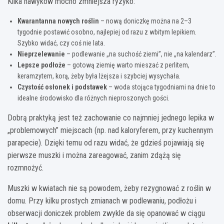
Kilka nawyków mocno zmniejsza ryzyko:
Kwarantanna nowych roślin
– nową doniczkę można na 2–3
tygodnie postawić osobno, najlepiej od razu z wbitym lepikiem.
Szybko widać, czy coś nie lata.
Nieprzelewanie
– podlewanie „na suchość ziemi”, nie „na kalendarz”.
Lepsze podłoże
– gotową ziemię warto mieszać z perlitem,
keramzytem, korą, żeby była lżejsza i szybciej wysychała.
Czystość osłonek i podstawek
– woda stojąca tygodniami na dnie to
idealne środowisko dla różnych nieproszonych gości.
Dobrą praktyką jest też zachowanie co najmniej jednego lepika w
„problemowych” miejscach (np. nad kaloryferem, przy kuchennym
parapecie). Dzięki temu od razu widać, że gdzieś pojawiają się
pierwsze muszki i można zareagować, zanim zdążą się
rozmnożyć.
Muszki w kwiatach nie są powodem, żeby rezygnować z roślin w
domu. Przy kilku prostych zmianach w podlewaniu, podłożu i
obserwacji doniczek problem zwykle da się opanować w ciągu