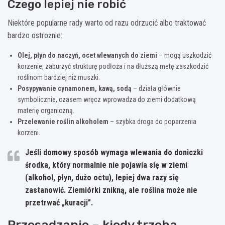
Czego lepiej nie robić
Niektóre popularne rady warto od razu odrzucić albo traktować
bardzo ostrożnie:
Olej, płyn do naczyń, ocet wlewanych do ziemi
– mogą uszkodzić
korzenie, zaburzyć strukturę podłoża i na dłuższą metę zaszkodzić
roślinom bardziej niż muszki.
Posypywanie cynamonem, kawą, sodą
– działa głównie
symbolicznie, czasem wręcz wprowadza do ziemi dodatkową
materię organiczną.
Przelewanie roślin alkoholem
– szybka droga do poparzenia
korzeni.
Jeśli domowy sposób wymaga wlewania do doniczki
środka, który normalnie nie pojawia się w ziemi
(alkohol, płyn, dużo octu), lepiej dwa razy się
zastanowić. Ziemiórki znikną, ale roślina może nie
przetrwać „kuracji”.
Przesadzanie – kiedy trzeba