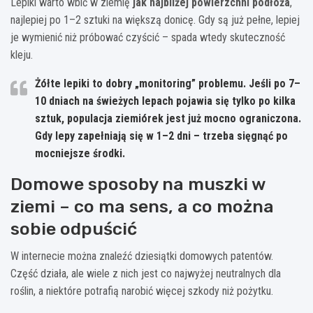
Lepiki warto wbić w ziemię
jak najbliżej powierzchni podłoża
,
najlepiej po 1–2 sztuki na większą donicę. Gdy są już pełne, lepiej
je wymienić niż próbować czyścić – spada wtedy skuteczność
kleju.
Żółte lepiki to dobry „monitoring” problemu.
Jeśli po 7–
10 dniach na świeżych lepach pojawia się tylko po kilka
sztuk, populacja ziemiórek jest już mocno ograniczona.
Gdy lepy zapełniają się w 1–2 dni – trzeba sięgnąć po
mocniejsze środki.
Domowe sposoby na muszki w
ziemi – co ma sens, a co można
sobie odpuścić
W internecie można znaleźć dziesiątki domowych patentów.
Część działa, ale wiele z nich jest co najwyżej neutralnych dla
roślin, a niektóre potrafią narobić więcej szkody niż pożytku.