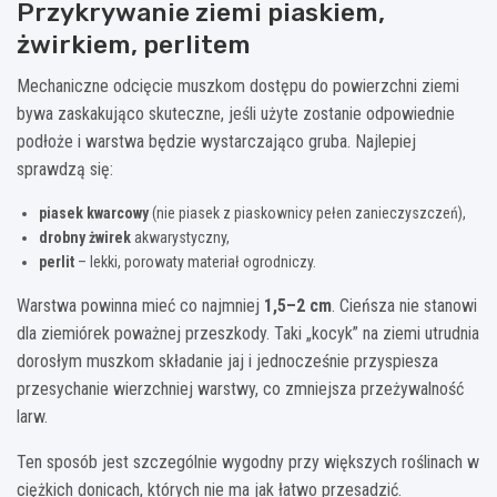
Przykrywanie ziemi piaskiem,
żwirkiem, perlitem
Mechaniczne odcięcie muszkom dostępu do powierzchni ziemi
bywa zaskakująco skuteczne, jeśli użyte zostanie odpowiednie
podłoże i warstwa będzie wystarczająco gruba. Najlepiej
sprawdzą się:
piasek kwarcowy
(nie piasek z piaskownicy pełen zanieczyszczeń),
drobny żwirek
akwarystyczny,
perlit
– lekki, porowaty materiał ogrodniczy.
Warstwa powinna mieć co najmniej
1,5–2 cm
. Cieńsza nie stanowi
dla ziemiórek poważnej przeszkody. Taki „kocyk” na ziemi utrudnia
dorosłym muszkom składanie jaj i jednocześnie przyspiesza
przesychanie wierzchniej warstwy, co zmniejsza przeżywalność
larw.
Ten sposób jest szczególnie wygodny przy większych roślinach w
ciężkich donicach, których nie ma jak łatwo przesadzić.