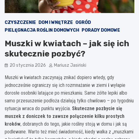
CZYSZCZENIE
DOM I WNĘTRZE
OGRÓD
PIELĘGNACJA ROŚLIN DOMOWYCH
PORADY DOMOWE
Muszki w kwiatach – jak się ich
skutecznie pozbyć?
20 stycznia 2026
Mariusz Jasiński
Muszki w kwiatach zaczynają znikać dopiero wtedy, gdy
jednocześnie ograniczy się ich rozmnażanie w ziemi
i
wyłapie
dorosłe osobniki latające po mieszkaniu. Same żółte lepiki albo
samo przesuszenie podłoża działają tylko chwilowo – po tygodniu
sytuacja wraca do punktu wyjścia.
Skuteczne pozbycie się
muszek z doniczek to zawsze połączenie kilku prostych
kroków
, dobranych do tego, jakie rośliny stoją w domu i jak są
podlewane. Warto też mieć świadomość, kiedy walka z „muszkami