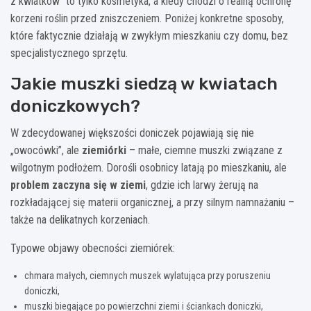
z kwiatków” to tylko kosmetyka, a kiedy chodzi o realną ochronę
korzeni roślin przed zniszczeniem. Poniżej konkretne sposoby,
które faktycznie działają w zwykłym mieszkaniu czy domu, bez
specjalistycznego sprzętu.
Jakie muszki siedzą w kwiatach
doniczkowych?
W zdecydowanej większości doniczek pojawiają się nie
„owocówki”, ale
ziemiórki
– małe, ciemne muszki związane z
wilgotnym podłożem. Dorośli osobnicy latają po mieszkaniu, ale
problem zaczyna się w ziemi
, gdzie ich larwy żerują na
rozkładającej się materii organicznej, a przy silnym namnażaniu –
także na delikatnych korzeniach.
Typowe objawy obecności ziemiórek:
chmara małych, ciemnych muszek wylatująca przy poruszeniu
doniczki,
muszki biegające po powierzchni ziemi i ściankach doniczki,