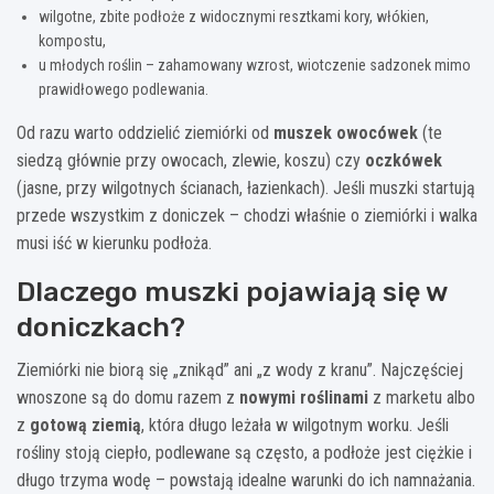
wilgotne, zbite podłoże z widocznymi resztkami kory, włókien,
kompostu,
u młodych roślin – zahamowany wzrost, wiotczenie sadzonek mimo
prawidłowego podlewania.
Od razu warto oddzielić ziemiórki od
muszek owocówek
(te
siedzą głównie przy owocach, zlewie, koszu) czy
oczkówek
(jasne, przy wilgotnych ścianach, łazienkach). Jeśli muszki startują
przede wszystkim z doniczek – chodzi właśnie o ziemiórki i walka
musi iść w kierunku podłoża.
Dlaczego muszki pojawiają się w
doniczkach?
Ziemiórki nie biorą się „znikąd” ani „z wody z kranu”. Najczęściej
wnoszone są do domu razem z
nowymi roślinami
z marketu albo
z
gotową ziemią
, która długo leżała w wilgotnym worku. Jeśli
rośliny stoją ciepło, podlewane są często, a podłoże jest ciężkie i
długo trzyma wodę – powstają idealne warunki do ich namnażania.