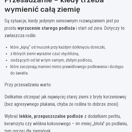
wymienić całą ziemię
Są sytuacje, kiedy jedynym sensownym rozwiązaniem jest po
prostu
wyrzucenie starego podłoża
i start od zera. Dotyczy to
zwłaszcza roślin:
które „kipią” od muszek przy każdym dotknięciu doniczki,
z których ziemi wyraźnie czuć stęchliznę,
siedzących od lat w tym samym, zbitym podłożu,
które zaczynają marnieć mimo prawidłowego podlewania i dostępu
do światła.
Przy przesadzaniu warto:
Delikatnie otrzepać jak najwięcej starej ziemi z bryły korzeniowej
(bez agresywnego płukania, chyba że roślina to dobrze znosi).
Wybrać
lekkie, przepuszczalne podłoże
z dodatkiem perlitu,
keramzytu czy włókna kokosowego – im mniej „błota” po podlaniu,
tym gorzej dla ziemiórek.