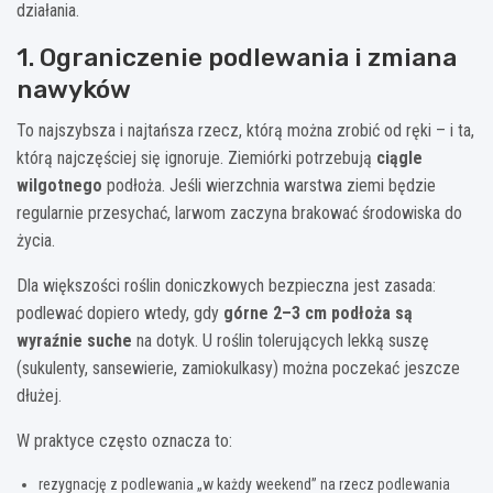
działania.
1. Ograniczenie podlewania i zmiana
nawyków
To najszybsza i najtańsza rzecz, którą można zrobić od ręki – i ta,
którą najczęściej się ignoruje. Ziemiórki potrzebują
ciągle
wilgotnego
podłoża. Jeśli wierzchnia warstwa ziemi będzie
regularnie przesychać, larwom zaczyna brakować środowiska do
życia.
Dla większości roślin doniczkowych bezpieczna jest zasada:
podlewać dopiero wtedy, gdy
górne 2–3 cm podłoża są
wyraźnie suche
na dotyk. U roślin tolerujących lekką suszę
(sukulenty, sansewierie, zamiokulkasy) można poczekać jeszcze
dłużej.
W praktyce często oznacza to:
rezygnację z podlewania „w każdy weekend” na rzecz podlewania