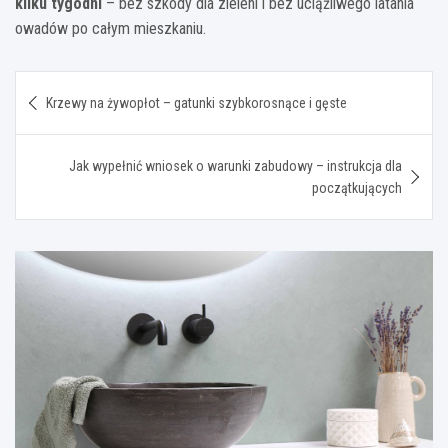
kilku tygodni
– bez szkody dla zieleni i bez uciążliwego latania
owadów po całym mieszkaniu.
Nawigacja
Krzewy na żywopłot – gatunki szybkorosnące i gęste
wpisu
Jak wypełnić wniosek o warunki zabudowy – instrukcja dla
początkujących