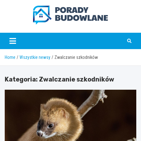
Skip
to
content
poradybudowlane.pl
Home
Wszystkie newsy
Zwalczanie szkodników
Kategoria:
Zwalczanie szkodników