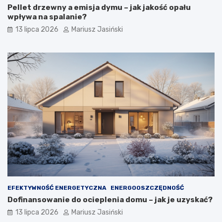
Pellet drzewny a emisja dymu – jak jakość opału
wpływa na spalanie?
13 lipca 2026
Mariusz Jasiński
EFEKTYWNOŚĆ ENERGETYCZNA
ENERGOOSZCZĘDNOŚĆ
Dofinansowanie do ocieplenia domu – jak je uzyskać?
13 lipca 2026
Mariusz Jasiński