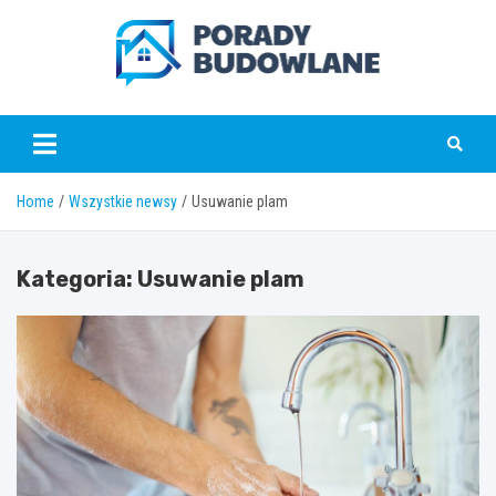
Skip
to
content
poradybudowlane.pl
Home
Wszystkie newsy
Usuwanie plam
Kategoria:
Usuwanie plam