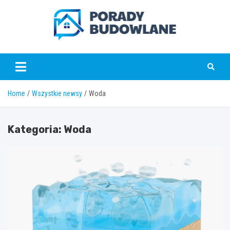
Skip
to
content
poradybudowlane.pl
Home
Wszystkie newsy
Woda
Kategoria:
Woda