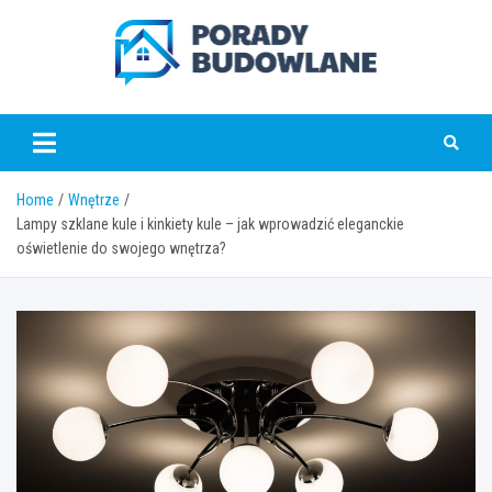
Skip
to
content
poradybudowlane.pl
Home
Wnętrze
Lampy szklane kule i kinkiety kule – jak wprowadzić eleganckie
oświetlenie do swojego wnętrza?