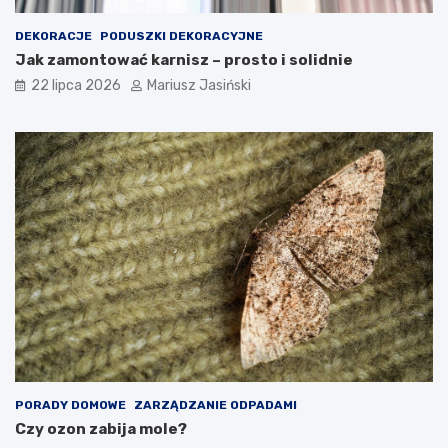
DEKORACJE
PODUSZKI DEKORACYJNE
Jak zamontować karnisz – prosto i solidnie
22 lipca 2026
Mariusz Jasiński
PORADY DOMOWE
ZARZĄDZANIE ODPADAMI
Czy ozon zabija mole?