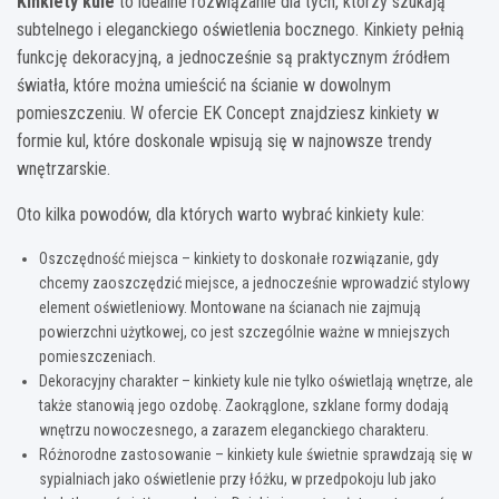
Kinkiety kule
to idealne rozwiązanie dla tych, którzy szukają
subtelnego i eleganckiego oświetlenia bocznego. Kinkiety pełnią
funkcję dekoracyjną, a jednocześnie są praktycznym źródłem
światła, które można umieścić na ścianie w dowolnym
pomieszczeniu. W ofercie EK Concept znajdziesz kinkiety w
formie kul, które doskonale wpisują się w najnowsze trendy
wnętrzarskie.
Oto kilka powodów, dla których warto wybrać kinkiety kule:
Oszczędność miejsca – kinkiety to doskonałe rozwiązanie, gdy
chcemy zaoszczędzić miejsce, a jednocześnie wprowadzić stylowy
element oświetleniowy. Montowane na ścianach nie zajmują
powierzchni użytkowej, co jest szczególnie ważne w mniejszych
pomieszczeniach.
Dekoracyjny charakter – kinkiety kule nie tylko oświetlają wnętrze, ale
także stanowią jego ozdobę. Zaokrąglone, szklane formy dodają
wnętrzu nowoczesnego, a zarazem eleganckiego charakteru.
Różnorodne zastosowanie – kinkiety kule świetnie sprawdzają się w
sypialniach jako oświetlenie przy łóżku, w przedpokoju lub jako