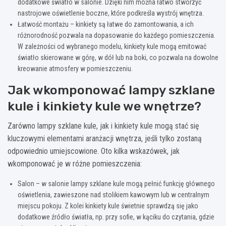
dodatkowe światło w salonie. Dzięki nim można łatwo stworzyć
nastrojowe oświetlenie boczne, które podkreśla wystrój wnętrza.
Łatwość montażu – kinkiety są łatwe do zamontowania, a ich
różnorodność pozwala na dopasowanie do każdego pomieszczenia.
W zależności od wybranego modelu, kinkiety kule mogą emitować
światło skierowane w górę, w dół lub na boki, co pozwala na dowolne
kreowanie atmosfery w pomieszczeniu.
Jak wkomponować lampy szklane
kule i kinkiety kule we wnętrze?
Zarówno lampy szklane kule, jak i kinkiety kule mogą stać się
kluczowymi elementami aranżacji wnętrza, jeśli tylko zostaną
odpowiednio umiejscowione. Oto kilka wskazówek, jak
wkomponować je w różne pomieszczenia:
Salon – w salonie lampy szklane kule mogą pełnić funkcję głównego
oświetlenia, zawieszone nad stolikiem kawowym lub w centralnym
miejscu pokoju. Z kolei kinkiety kule świetnie sprawdzą się jako
dodatkowe źródło światła, np. przy sofie, w kąciku do czytania, gdzie