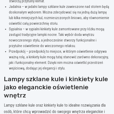
stworzą przytulny klimat.
Jadalnia – w jadalni lampy szklane kule zawieszone nad stołem będą
doskonałym wyborem. Można zdecydować się na jedną dużą lampę
lub kilka mniejszych kul, rozmieszczonych liniowo, aby równomiernie
oświetlić całą powierzchnię stołu.
Sypialnia – w sypialni kinkiety kule zamontowane przy łóżku mogą
zastąpić tradycyjne lampki nocne. Taki wybór doda wnętrzu
nowoczesnego stylu, a jednocześnie stworzy funkcjonalne i
przytulne oświetlenie do wieczornego relaksu.
Przedpokój – przedpokój to miejsce, w którym oświetlenie odgrywa
ważną rolę, a kinkiety kule mogą tutaj stanowić zarówno dekoracyjny,
jak i funkcjonalny element. Dzięki nim można oświetlić przestrzeń
wejściową, dodając jej elegancji i stylu.
Lampy szklane kule i kinkiety kule
jako eleganckie oświetlenie
wnętrz
Lampy szklane kule oraz kinkiety kule to idealne rozwiązania dla
osób, które chcą wprowadzić do swojego wnętrza eleganckie i