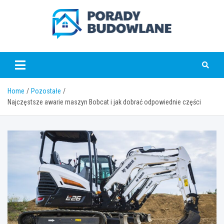
Skip
to
content
poradybudowlane.pl
Home
Pozostałe
Najczęstsze awarie maszyn Bobcat i jak dobrać odpowiednie części