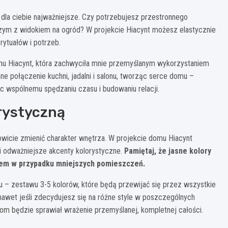
 dla ciebie najważniejsze. Czy potrzebujesz przestronnego
zym z widokiem na ogród? W projekcie Hiacynt możesz elastycznie
rytuałów i potrzeb.
omu Hiacynt, która zachwyciła mnie przemyślanym wykorzystaniem
nne połączenie kuchni, jadalni i salonu, tworząc serce domu –
ąc wspólnemu spędzaniu czasu i budowaniu relacji.
rystyczną
icie zmienić charakter wnętrza. W projekcie domu Hiacynt
 i odważniejsze akcenty kolorystyczne.
Pamiętaj, że jasne kolory
tem w przypadku mniejszych pomieszczeń.
u – zestawu 3-5 kolorów, które będą przewijać się przez wszystkie
nawet jeśli zdecydujesz się na różne style w poszczególnych
om będzie sprawiał wrażenie przemyślanej, kompletnej całości.