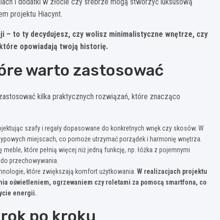
iniach i dodatki w złocie czy srebrze mogą stworzyć luksusową
em projektu Hiacynt.
 – to ty decydujesz, czy wolisz minimalistyczne wnętrze, czy
które opowiadają twoją historię.
tóre warto zastosować
 zastosować kilka praktycznych rozwiązań, które znacząco
ojektując szafy i regały dopasowane do konkretnych wnęk czy skosów. W
etypowych miejscach, co pomoże utrzymać porządek i harmonię wnętrza.
eble, które pełnią więcej niż jedną funkcję, np. łóżka z pojemnymi
ią do przechowywania.
chnologie, które zwiększają komfort użytkowania.
W realizacjach projektu
ania oświetleniem, ogrzewaniem czy roletami za pomocą smartfona, co
ycie energii.
 krok po kroku