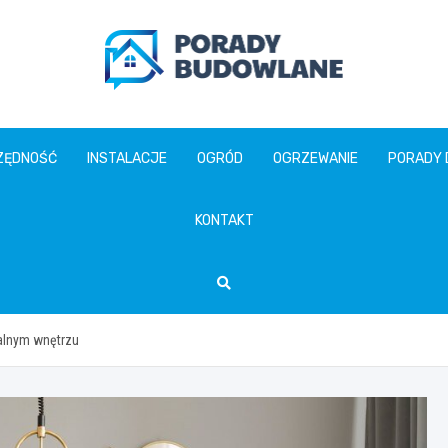
poradybudowlane.pl
ZĘDNOŚĆ
INSTALACJE
OGRÓD
OGRZEWANIE
PORADY
KONTAKT
ealnym wnętrzu