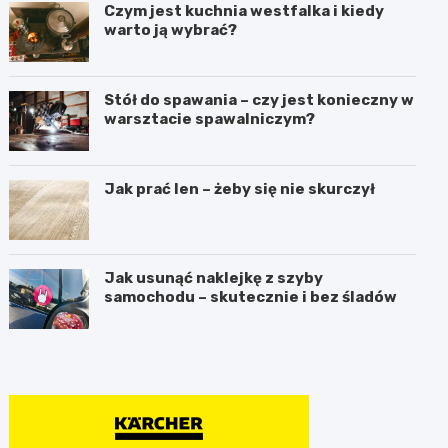
Czym jest kuchnia westfalka i kiedy
warto ją wybrać?
Stół do spawania – czy jest konieczny w
warsztacie spawalniczym?
Jak prać len – żeby się nie skurczył
Jak usunąć naklejkę z szyby
samochodu – skutecznie i bez śladów