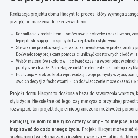
Realizacja projektu domu Hiacynt to proces, który wymaga zaanga
przejść od marzenia do rzeczywistości:
Konsultacja z architektem – omów swoje potrzeby i oczekiwania, zas
lepiej dostosują go do specyfiki twojej działki i stylu życia.
Stworzenie projektu wnętrz – warto zainwestować w profesjonalny pro
Doświadczony projektant pomoże ci uniknąć kosztownych błędów i za
Wybór materiałów i kolorów – poświęć czas na wybór odpowiednich m
praktyczne i trwałe. Pamiętaj, że niektóre elementy, jak podłogi czy bla
Realizacja – krok po kroku wprowadzaj swoje pomysły w życie, pamię
swoich decyzji z fachowcami – ich doświadczenie może okazać się 
Projekt domu Hiacynt to doskonała baza do stworzenia wnętrza, 
stylu życia. Niezależnie od tego, czy marzysz o przytulnej przes
rozwiązań, ten projekt daje ci nieograniczone możliwości personal
Pamiętaj, że dom to nie tylko cztery ściany – to miejsce, k
inspirować do codziennego życia.
Projekt Hiacynt może stać si
spełnieniem twoich marzeń o idealnym wnętrzu – takim, do które