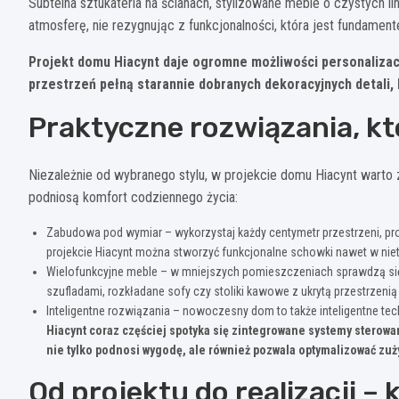
Subtelna sztukateria na ścianach, stylizowane meble o czystych l
atmosferę, nie rezygnując z funkcjonalności, która jest fundament
Projekt domu Hiacynt daje ogromne możliwości personalizacji
przestrzeń pełną starannie dobranych dekoracyjnych detali, 
Praktyczne rozwiązania, k
Niezależnie od wybranego stylu, w projekcie domu Hiacynt warto
podniosą komfort codziennego życia:
Zabudowa pod wymiar – wykorzystaj każdy centymetr przestrzeni, pr
projekcie Hiacynt można stworzyć funkcjonalne schowki nawet w ni
Wielofunkcyjne meble – w mniejszych pomieszczeniach sprawdzą się m
szufladami, rozkładane sofy czy stoliki kawowe z ukrytą przestrzen
Inteligentne rozwiązania – nowoczesny dom to także inteligentne te
Hiacynt coraz częściej spotyka się zintegrowane systemy sterow
nie tylko podnosi wygodę, ale również pozwala optymalizować zuż
Od projektu do realizacji –