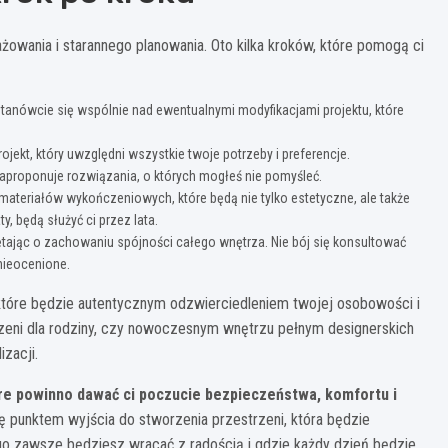
żowania i starannego planowania. Oto kilka kroków, które pomogą ci
tanówcie się wspólnie nad ewentualnymi modyfikacjami projektu, które
jekt, który uwzględni wszystkie twoje potrzeby i preferencje.
proponuje rozwiązania, o których mogłeś nie pomyśleć.
ateriałów wykończeniowych, które będą nie tylko estetyczne, ale także
ty, będą służyć ci przez lata.
tając o zachowaniu spójności całego wnętrza. Nie bój się konsultować
nieocenione.
które będzie autentycznym odzwierciedleniem twojej osobowości i
trzeni dla rodziny, czy nowoczesnym wnętrzu pełnym designerskich
izacji.
tóre powinno dawać ci poczucie bezpieczeństwa, komfortu i
ę punktem wyjścia do stworzenia przestrzeni, która będzie
go zawsze będziesz wracać z radością i gdzie każdy dzień będzie