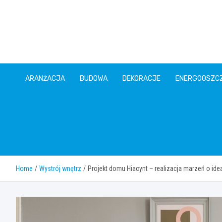
Skip
to
content
ARANŻACJA
BUDOWA
DEKORACJE
ENERGOOSZC
Home
Wystrój wnętrz
Projekt domu Hiacynt – realizacja marzeń o id