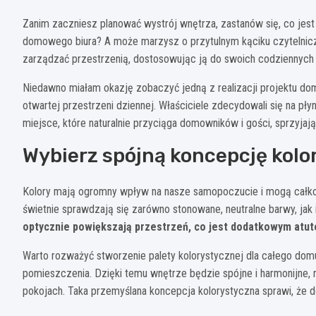
Zanim zaczniesz planować wystrój wnętrza, zastanów się, co jest
domowego biura? A może marzysz o przytulnym kąciku czytelnic
zarządzać przestrzenią, dostosowując ją do swoich codziennych 
Niedawno miałam okazję zobaczyć jedną z realizacji projektu d
otwartej przestrzeni dziennej. Właściciele zdecydowali się na pły
miejsce, które naturalnie przyciąga domowników i gości, sprzyjaj
Wybierz spójną koncepcję kolo
Kolory mają ogromny wpływ na nasze samopoczucie i mogą całkow
świetnie sprawdzają się zarówno stonowane, neutralne barwy, jak
optycznie powiększają przestrzeń, co jest dodatkowym atu
Warto rozważyć stworzenie palety kolorystycznej dla całego dom
pomieszczenia. Dzięki temu wnętrze będzie spójne i harmonijne, 
pokojach. Taka przemyślana koncepcja kolorystyczna sprawi, że d