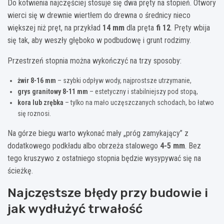
Do kotwienia najczęściej stosuje się dwa pręty na stopień. Otwory
wierci się w drewnie wiertłem do drewna o średnicy nieco
większej niż pręt, na przykład
14 mm
dla pręta
fi 12
. Pręty wbija
się tak, aby weszły głęboko w podbudowę i grunt rodzimy.
Przestrzeń stopnia można wykończyć na trzy sposoby:
żwir 8-16 mm
– szybki odpływ wody, najprostsze utrzymanie,
grys granitowy 8-11 mm
– estetyczny i stabilniejszy pod stopą,
kora lub zrębka
– tylko na mało uczęszczanych schodach, bo łatwo
się roznosi.
Na górze biegu warto wykonać mały „próg zamykający” z
dodatkowego podkładu albo obrzeża stalowego
4-5 mm
. Bez
tego kruszywo z ostatniego stopnia będzie wysypywać się na
ścieżkę.
Najczęstsze błędy przy budowie i
jak wydłużyć trwałość