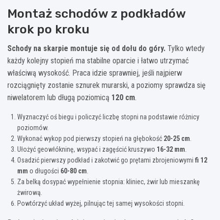
Montaż schodów z podkładów
krok po kroku
Schody na skarpie montuje się od dołu do góry.
Tylko wtedy
każdy kolejny stopień ma stabilne oparcie i łatwo utrzymać
właściwą wysokość. Praca idzie sprawniej, jeśli najpierw
rozciągnięty zostanie sznurek murarski, a poziomy sprawdza się
niwelatorem lub długą poziomicą
120 cm
.
Wyznaczyć oś biegu i policzyć liczbę stopni na podstawie różnicy
poziomów.
Wykonać wykop pod pierwszy stopień na głębokość
20-25 cm
.
Ułożyć geowłókninę, wsypać i zagęścić kruszywo
16-32 mm
.
Osadzić pierwszy podkład i zakotwić go prętami zbrojeniowymi
fi 12
mm
o długości
60-80 cm
.
Za belką dosypać wypełnienie stopnia: kliniec, żwir lub mieszankę
żwirową.
Powtórzyć układ wyżej, pilnując tej samej wysokości stopni.