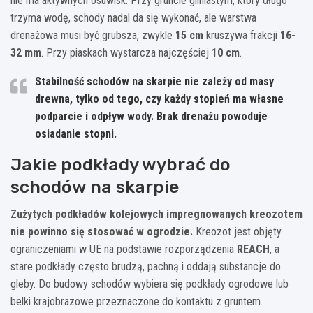
nie ma aktywnych osuwisk. Przy gruncie gliniastym, który długo
trzyma wodę, schody nadal da się wykonać, ale warstwa
drenażowa musi być grubsza, zwykle
15 cm
kruszywa frakcji
16-
32 mm
. Przy piaskach wystarcza najczęściej
10 cm
.
Stabilność schodów na skarpie nie zależy od masy
drewna, tylko od tego, czy każdy stopień ma własne
podparcie i odpływ wody. Brak drenażu powoduje
osiadanie stopni.
Jakie podkłady wybrać do
schodów na skarpie
Zużytych podkładów kolejowych impregnowanych kreozotem
nie powinno się stosować w ogrodzie.
Kreozot jest objęty
ograniczeniami w UE na podstawie rozporządzenia
REACH
, a
stare podkłady często brudzą, pachną i oddają substancje do
gleby. Do budowy schodów wybiera się podkłady ogrodowe lub
belki krajobrazowe przeznaczone do kontaktu z gruntem.