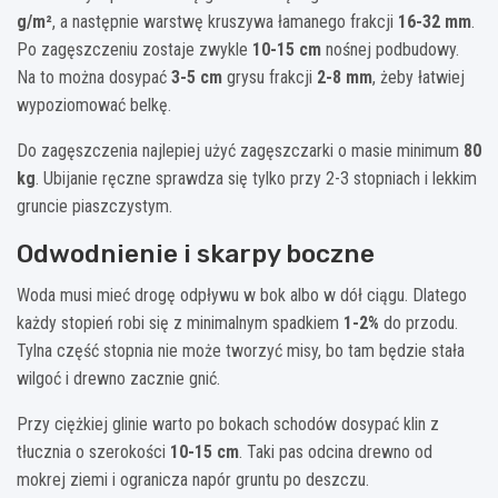
g/m²
, a następnie warstwę kruszywa łamanego frakcji
16-32 mm
.
Po zagęszczeniu zostaje zwykle
10-15 cm
nośnej podbudowy.
Na to można dosypać
3-5 cm
grysu frakcji
2-8 mm
, żeby łatwiej
wypoziomować belkę.
Do zagęszczenia najlepiej użyć zagęszczarki o masie minimum
80
kg
. Ubijanie ręczne sprawdza się tylko przy 2-3 stopniach i lekkim
gruncie piaszczystym.
Odwodnienie i skarpy boczne
Woda musi mieć drogę odpływu w bok albo w dół ciągu. Dlatego
każdy stopień robi się z minimalnym spadkiem
1-2%
do przodu.
Tylna część stopnia nie może tworzyć misy, bo tam będzie stała
wilgoć i drewno zacznie gnić.
Przy ciężkiej glinie warto po bokach schodów dosypać klin z
tłucznia o szerokości
10-15 cm
. Taki pas odcina drewno od
mokrej ziemi i ogranicza napór gruntu po deszczu.