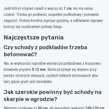
Jeśli któryś stopień osiadł o więcej niż
1 cm
, nie ma sensu
czekać. Trzeba go podnieść, uzupełnić podbudowę i ponownie
zagęścić. Drobna korekta zajmuje godzinę, a odkładanie naprawy
kończy się rozebraniem połowy biegu.
Najczęstsze pytania
Czy schody z podkładów trzeba
betonować?
Nie, w większości ogrodów wystarcza podbudowa z kruszywa i
kotwienie prętami
fi 12 mm
. Beton przydaje się dopiero przy
bardzo stromych skarpach, ciężkich belkach betonowych albo
tam, gdzie grunt jest niestabilny.
Jak szerokie powinny być schody na
skarpie w ogrodzie?
Minimum użytkowe to
80 cm
, ale wygodniej wykonać
100-120 cm
.