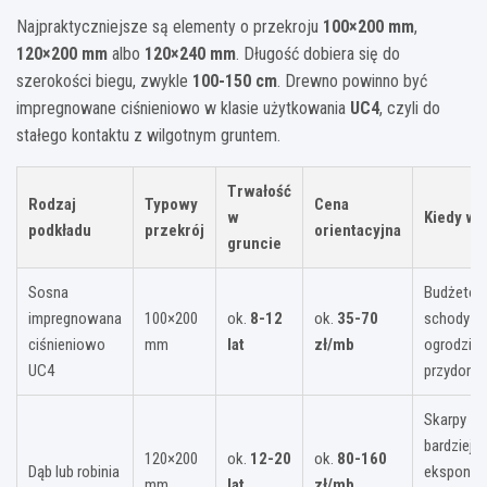
Najpraktyczniejsze są elementy o przekroju
100×200 mm
,
120×200 mm
albo
120×240 mm
. Długość dobiera się do
szerokości biegu, zwykle
100-150 cm
. Drewno powinno być
impregnowane ciśnieniowo w klasie użytkowania
UC4
, czyli do
stałego kontaktu z wilgotnym gruntem.
Trwałość
Rodzaj
Typowy
Cena
w
Kiedy wy
podkładu
przekrój
orientacyjna
gruncie
Sosna
Budżeto
impregnowana
100×200
ok.
8-12
ok.
35-70
schody w
ciśnieniowo
mm
lat
zł/mb
ogrodzie
UC4
przydom
Skarpy
bardziej
120×200
ok.
12-20
ok.
80-160
Dąb lub robinia
ekspono
mm
lat
zł/mb