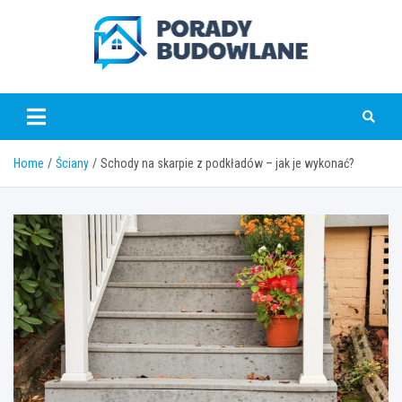
Skip
to
content
poradybudowlane.pl
Home
Ściany
Schody na skarpie z podkładów – jak je wykonać?