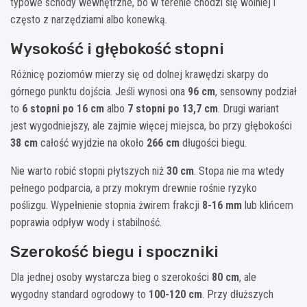
typowe schody wewnętrzne, bo w terenie chodzi się wolniej i
często z narzędziami albo konewką.
Wysokość i głębokość stopni
Różnicę poziomów mierzy się od dolnej krawędzi skarpy do
górnego punktu dojścia. Jeśli wynosi ona
96 cm
, sensowny podział
to
6 stopni po 16 cm
albo
7 stopni po 13,7 cm
. Drugi wariant
jest wygodniejszy, ale zajmie więcej miejsca, bo przy głębokości
38 cm
całość wyjdzie na około
266 cm
długości biegu.
Nie warto robić stopni płytszych niż
30 cm
. Stopa nie ma wtedy
pełnego podparcia, a przy mokrym drewnie rośnie ryzyko
poślizgu. Wypełnienie stopnia żwirem frakcji
8-16 mm
lub klińcem
poprawia odpływ wody i stabilność.
Szerokość biegu i spoczniki
Dla jednej osoby wystarcza bieg o szerokości
80 cm
, ale
wygodny standard ogrodowy to
100-120 cm
. Przy dłuższych