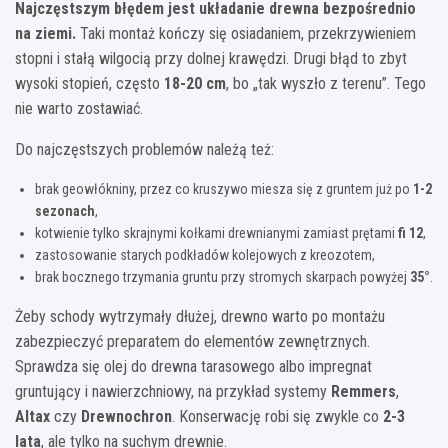
Najczęstszym błędem jest układanie drewna bezpośrednio
na ziemi.
Taki montaż kończy się osiadaniem, przekrzywieniem
stopni i stałą wilgocią przy dolnej krawędzi. Drugi błąd to zbyt
wysoki stopień, często
18-20 cm
, bo „tak wyszło z terenu”. Tego
nie warto zostawiać.
Do najczęstszych problemów należą też:
brak geowłókniny, przez co kruszywo miesza się z gruntem już po
1-2
sezonach
,
kotwienie tylko skrajnymi kołkami drewnianymi zamiast prętami
fi 12
,
zastosowanie starych podkładów kolejowych z kreozotem,
brak bocznego trzymania gruntu przy stromych skarpach powyżej
35°
.
Żeby schody wytrzymały dłużej, drewno warto po montażu
zabezpieczyć preparatem do elementów zewnętrznych.
Sprawdza się olej do drewna tarasowego albo impregnat
gruntujący i nawierzchniowy, na przykład systemy
Remmers
,
Altax
czy
Drewnochron
. Konserwację robi się zwykle co
2-3
lata
, ale tylko na suchym drewnie.