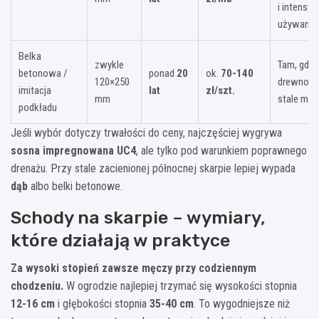
i intensy
używane
Belka
zwykle
Tam, gdzi
betonowa /
ponad
20
ok.
70-140
120×250
drewno b
imitacja
lat
zł/szt.
mm
stale mok
podkładu
Jeśli wybór dotyczy trwałości do ceny, najczęściej wygrywa
sosna impregnowana UC4
, ale tylko pod warunkiem poprawnego
drenażu. Przy stale zacienionej północnej skarpie lepiej wypada
dąb
albo belki betonowe.
Schody na skarpie – wymiary,
które działają w praktyce
Za wysoki stopień zawsze męczy przy codziennym
chodzeniu.
W ogrodzie najlepiej trzymać się wysokości stopnia
12-16 cm
i głębokości stopnia
35-40 cm
. To wygodniejsze niż