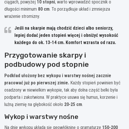
ciągach, powyżej
10 stopni
, warto wprowadzić spocznik o
długości minimum
80 cm
. To porządkuje układ i zmniejsza
wrażenie stromizny.
Jeśli na skarpie mają chodzić dzieci albo seniorzy,
lepiej dodać jeden stopień więcej i obniżyć wysokość
każdego do ok.
13-14 cm
. Komfort wzrasta od razu.
Przygotowanie skarpy i
podbudowy pod stopnie
Podkład ułożony bez wykopu i warstwy nośnej zacznie
pracować już po pierwszej zimie.
Każdy stopień powinien być
osadzony w niewielkim wykopie, tak aby dolna część belki była
podparta i zakotwiona. W praktyce usuwa się humus, korzenie i
luźną ziemię na głębokość około
20-25 cm
.
Wykop i warstwy nośne
Na dnie wykopu układa się geowłókninę o gramaturze
150-200