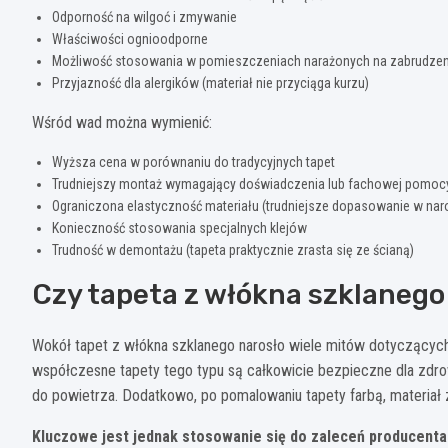
Odporność na wilgoć i zmywanie
Właściwości ognioodporne
Możliwość stosowania w pomieszczeniach narażonych na zabrudzen
Przyjazność dla alergików (materiał nie przyciąga kurzu)
Wśród wad można wymienić:
Wyższa cena w porównaniu do tradycyjnych tapet
Trudniejszy montaż wymagający doświadczenia lub fachowej pomoc
Ograniczona elastyczność materiału (trudniejsze dopasowanie w nar
Konieczność stosowania specjalnych klejów
Trudność w demontażu (tapeta praktycznie zrasta się ze ścianą)
Czy tapeta z włókna szklanego
Wokół tapet z włókna szklanego narosło wiele mitów dotyczących 
współczesne tapety tego typu są całkowicie bezpieczne dla zdrowi
do powietrza. Dodatkowo, po pomalowaniu tapety farbą, materiał 
Kluczowe jest jednak stosowanie się do zaleceń producent