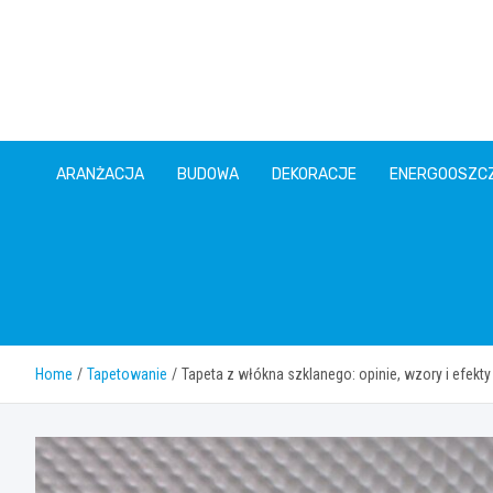
Skip
to
content
ARANŻACJA
BUDOWA
DEKORACJE
ENERGOOSZC
Home
Tapetowanie
Tapeta z włókna szklanego: opinie, wzory i efekty