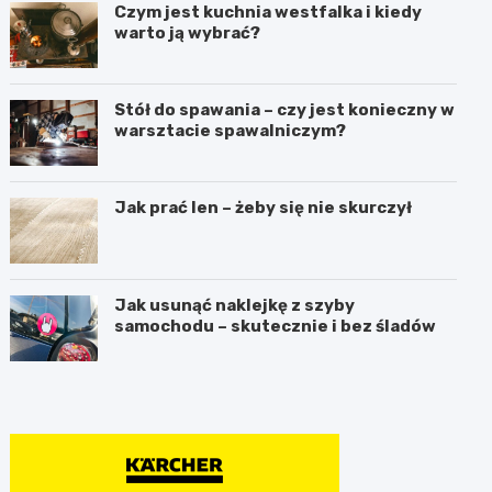
Czym jest kuchnia westfalka i kiedy
warto ją wybrać?
Stół do spawania – czy jest konieczny w
warsztacie spawalniczym?
Jak prać len – żeby się nie skurczył
Jak usunąć naklejkę z szyby
samochodu – skutecznie i bez śladów