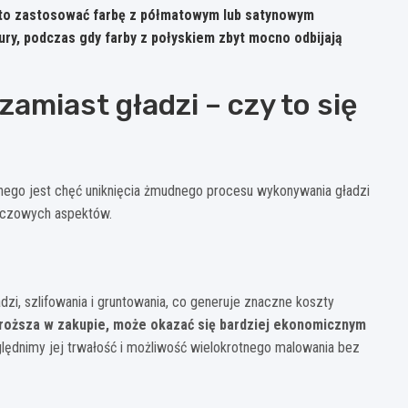
warto zastosować farbę z półmatowym lub satynowym
ry, podczas gdy farby z połyskiem zbyt mocno odbijają
amiast gładzi – czy to się
ego jest chęć uniknięcia żmudnego procesu wykonywania gładzi
luczowych aspektów.
dzi, szlifowania i gruntowania, co generuje znaczne koszty
roższa w zakupie, może okazać się bardziej ekonomicznym
zględnimy jej trwałość i możliwość wielokrotnego malowania bez