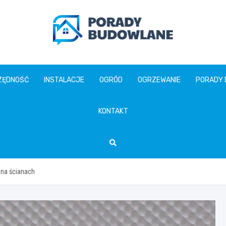
poradybudowlane.pl
ZĘDNOŚĆ
INSTALACJE
OGRÓD
OGRZEWANIE
PORADY
KONTAKT
 na ścianach