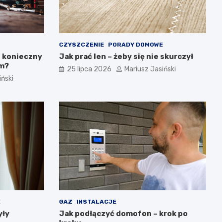
CZYSZCZENIE
PORADY DOMOWE
t konieczny
Jak prać len – żeby się nie skurczył
ym?
25 lipca 2026
Mariusz Jasiński
iński
E
GAZ
INSTALACJE
yły
Jak podłączyć domofon – krok po