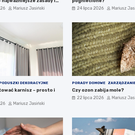
 najważniejsze zasady i
pogniecione?
026
Mariusz Jasiński
24 lipca 2026
Mariusz Jas
PODUSZKI DEKORACYJNE
PORADY DOMOWE
ZARZĄDZANIE
ować karnisz – prosto i
Czy ozon zabija mole?
22 lipca 2026
Mariusz Jas
026
Mariusz Jasiński