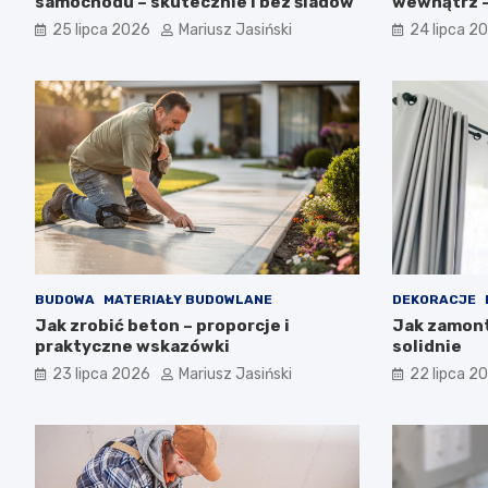
samochodu – skutecznie i bez śladów
wewnątrz –
błędy
25 lipca 2026
Mariusz Jasiński
24 lipca 2
BUDOWA
MATERIAŁY BUDOWLANE
DEKORACJE
Jak zrobić beton – proporcje i
Jak zamont
praktyczne wskazówki
solidnie
23 lipca 2026
Mariusz Jasiński
22 lipca 2