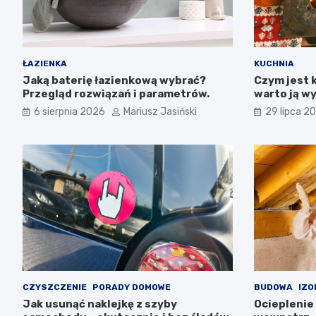
ŁAZIENKA
KUCHNIA
Jaką baterię łazienkową wybrać?
Czym jest k
Przegląd rozwiązań i parametrów.
warto ją w
6 sierpnia 2026
Mariusz Jasiński
29 lipca 2
CZYSZCZENIE
PORADY DOMOWE
BUDOWA
IZO
Jak usunąć naklejkę z szyby
Ocieplenie