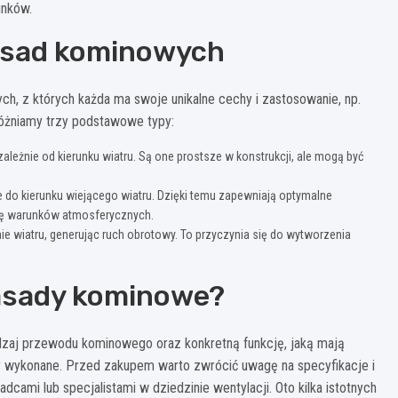
unków.
asad kominowych
h, z których każda ma swoje unikalne cechy i zastosowanie, np.
óżniamy trzy podstawowe typy:
ależnie od kierunku wiatru. Są one prostsze w konstrukcji, ale mogą być
o kierunku wiejącego wiatru. Dzięki temu zapewniają optymalne
 się warunków atmosferycznych.
ie wiatru, generując ruch obrotowy. To przyczynia się do wytworzenia
asady kominowe?
zaj przewodu kominowego oraz konkretną funkcję, jaką mają
ły wykonane. Przed zakupem warto zwrócić uwagę na specyfikacje i
dcami lub specjalistami w dziedzinie wentylacji. Oto kilka istotnych