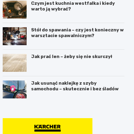
Czym jest kuchnia westfalka i kiedy
warto ją wybrać?
Stół do spawania – czy jest konieczny w
warsztacie spawalniczym?
Jak prać len – żeby się nie skurczył
Jak usunąć naklejkę z szyby
samochodu – skutecznie i bez śladów