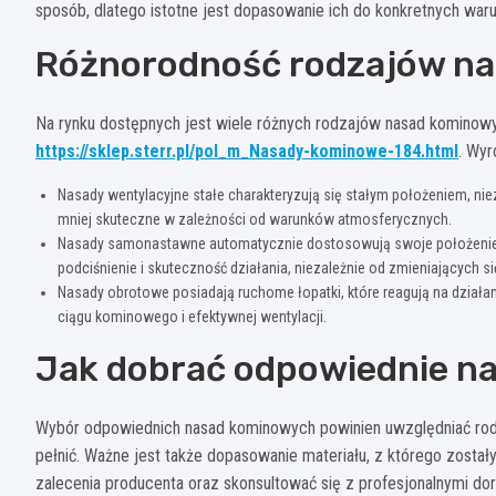
sposób, dlatego istotne jest dopasowanie ich do konkretnych war
Różnorodność rodzajów n
Na rynku dostępnych jest wiele różnych rodzajów nasad kominowyc
https://sklep.sterr.pl/pol_m_Nasady-kominowe-184.html
. Wyr
Nasady wentylacyjne stałe charakteryzują się stałym położeniem, niez
mniej skuteczne w zależności od warunków atmosferycznych.
Nasady samonastawne automatycznie dostosowują swoje położenie d
podciśnienie i skuteczność działania, niezależnie od zmieniających
Nasady obrotowe posiadają ruchome łopatki, które reagują na działan
ciągu kominowego i efektywnej wentylacji.
Jak dobrać odpowiednie n
Wybór odpowiednich nasad kominowych powinien uwzględniać rod
pełnić. Ważne jest także dopasowanie materiału, z którego zosta
zalecenia producenta oraz skonsultować się z profesjonalnymi dora