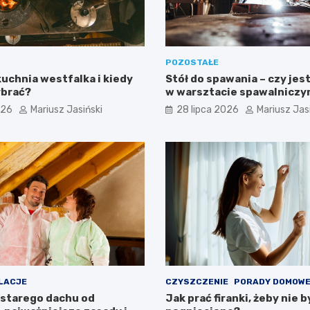
POZOSTAŁE
uchnia westfalka i kiedy
Stół do spawania – czy jes
ybrać?
w warsztacie spawalnicz
026
Mariusz Jasiński
28 lipca 2026
Mariusz Jas
LACJE
CZYSZCZENIE
PORADY DOMOW
 starego dachu od
Jak prać firanki, żeby nie b