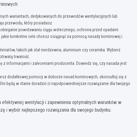
minowych:
nych wariantach, dedykowanych do przewodów wentylacyjnych lub
ju przewodu, który posiadasz.
zapobieganie powstawaniu ciągu wstecznego, ochrona przed opadami
j, jakie konkretne cele chcesz osiągnąć za pomocą nasady kominowej i
iałów, takich jak stal nierdzewna, aluminium czy ceramika. Wybierz
otrwałą trwałość.
z informacjami i zaleceniami producenta. Dowiedz się, czy nasada jest
bujesz dodatkowej pomocy w doborze nasad kominowych, skonsultuj się z
. Oni będą w stanie doradzić ci najodpowiedniejsze rozwiązanie dla twojego
a efektywnej wentylacji i zapewnienia optymalnych warunków w
izę i wybór najlepszego rozwiązania dla swojego budynku.