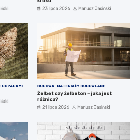
kroku
iński
23 lipca 2026
Mariusz Jasiński
 ODPADAMI
BUDOWA
MATERIAŁY BUDOWLANE
Żelbet czy żelbeton – jaka jest
różnica?
iński
21 lipca 2026
Mariusz Jasiński