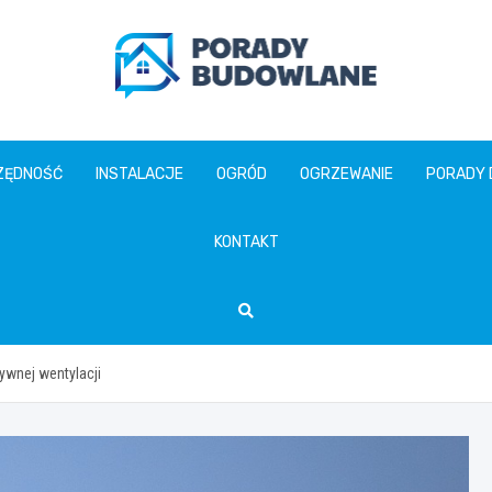
poradybudowlane.pl
ZĘDNOŚĆ
INSTALACJE
OGRÓD
OGRZEWANIE
PORADY
KONTAKT
wnej wentylacji