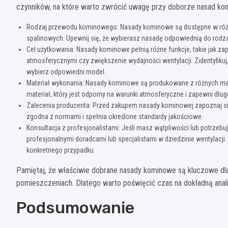
czynników, na które warto zwrócić uwagę przy doborze nasad ko
Rodzaj przewodu kominowego: Nasady kominowe są dostępne w róż
spalinowych. Upewnij się, że wybierasz nasadę odpowiednią do rodza
Cel użytkowania: Nasady kominowe pełnią różne funkcje, takie jak 
atmosferycznymi czy zwiększenie wydajności wentylacji. Zidentyfiku
wybierz odpowiedni model.
Materiał wykonania: Nasady kominowe są produkowane z różnych mater
materiał, który jest odporny na warunki atmosferyczne i zapewni dług
Zalecenia producenta: Przed zakupem nasady kominowej zapoznaj się 
zgodna z normami i spełnia określone standardy jakościowe.
Konsultacja z profesjonalistami: Jeśli masz wątpliwości lub potrze
profesjonalnymi doradcami lub specjalistami w dziedzinie wentylacji
konkretnego przypadku.
Pamiętaj, że właściwie dobrane nasady kominowe są kluczowe dl
pomieszczeniach. Dlatego warto poświęcić czas na dokładną anal
Podsumowanie