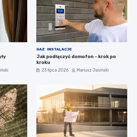
E
GAZ
INSTALACJE
yły
Jak podłączyć domofon – krok po
kroku
iński
23 lipca 2026
Mariusz Jasiński