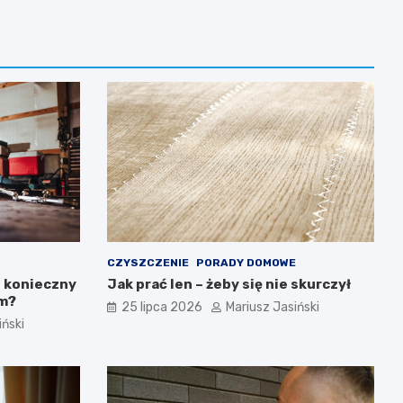
CZYSZCZENIE
PORADY DOMOWE
t konieczny
Jak prać len – żeby się nie skurczył
ym?
25 lipca 2026
Mariusz Jasiński
iński