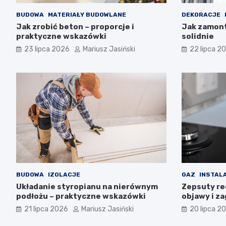
BUDOWA
MATERIAŁY BUDOWLANE
DEKORACJE
Jak zrobić beton – proporcje i
Jak zamont
praktyczne wskazówki
solidnie
23 lipca 2026
Mariusz Jasiński
22 lipca 2
BUDOWA
IZOLACJE
GAZ
INSTAL
Układanie styropianu na nierównym
Zepsuty re
podłożu – praktyczne wskazówki
objawy i z
21 lipca 2026
Mariusz Jasiński
20 lipca 2