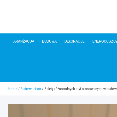
Skip
to
content
ARANŻACJA
BUDOWA
DEKORACJE
ENERGOOSZC
Home
Budownictwo
Zalety różnorodnych płyt stosowanych w budowni