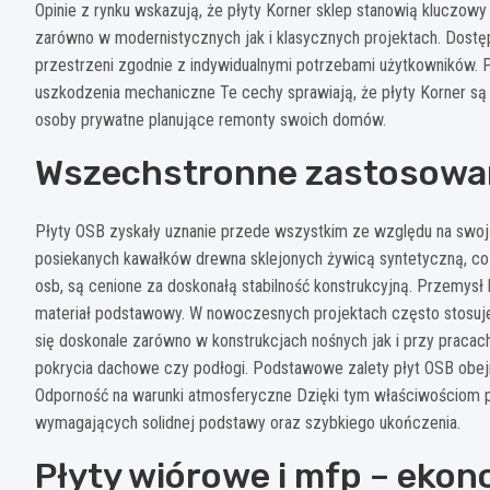
Opinie z rynku wskazują, że płyty Korner sklep stanowią kluczowy 
zarówno w modernistycznych jak i klasycznych projektach. Dostęp
przestrzeni zgodnie z indywidualnymi potrzebami użytkowników. 
uszkodzenia mechaniczne Te cechy sprawiają, że płyty Korner są 
osoby prywatne planujące remonty swoich domów.
Wszechstronne zastosowan
Płyty OSB zyskały uznanie przede wszystkim ze względu na swoj
posiekanych kawałków drewna sklejonych żywicą syntetyczną, co 
osb, są cenione za doskonałą stabilność konstrukcyjną. Przemysł
materiał podstawowy. W nowoczesnych projektach często stosuje 
się doskonale zarówno w konstrukcjach nośnych jak i przy praca
pokrycia dachowe czy podłogi. Podstawowe zalety płyt OSB obej
Odporność na warunki atmosferyczne Dzięki tym właściwościom p
wymagających solidnej podstawy oraz szybkiego ukończenia.
Płyty wiórowe i mfp – eko