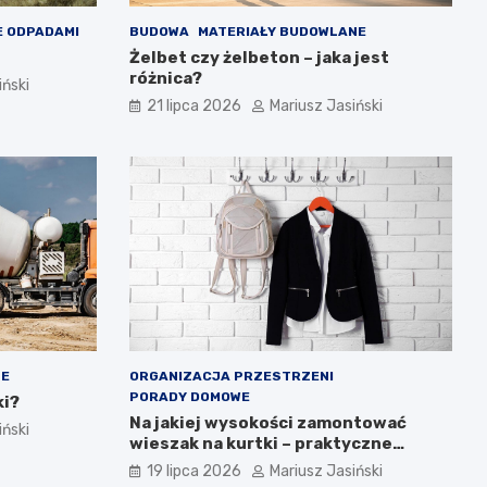
 ODPADAMI
BUDOWA
MATERIAŁY BUDOWLANE
Żelbet czy żelbeton – jaka jest
różnica?
iński
21 lipca 2026
Mariusz Jasiński
NE
ORGANIZACJA PRZESTRZENI
PORADY DOMOWE
ki?
Na jakiej wysokości zamontować
iński
wieszak na kurtki – praktyczne
wskazówki
19 lipca 2026
Mariusz Jasiński