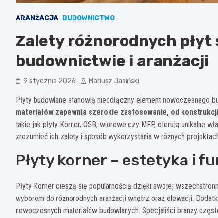
ARANŻACJA
BUDOWNICTWO
Zalety różnorodnych płyt
budownictwie i aranżacji
9 stycznia 2026
Mariusz Jasiński
Płyty budowlane stanowią nieodłączny element nowoczesnego bu
materiałów zapewnia szerokie zastosowanie, od konstrukcji
takie jak płyty Korner, OSB, wiórowe czy MFP, oferują unikalne w
zrozumieć ich zalety i sposób wykorzystania w różnych projektach
Płyty korner – estetyka i f
Płyty Korner cieszą się popularnością dzięki swojej wszechstronno
wyborem do różnorodnych aranżacji wnętrz oraz elewacji. Dodatko
nowoczesnych materiałów budowlanych. Specjaliści branży często