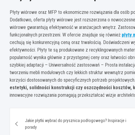
Płyty wiórowe oraz MFP to ekonomiczne rozwiązania dla osób pos
Dodatkowo, oferta płyty wiórowe jest rozszerzona o nowoczesne 
wiórowe gwarantują efektywność w aranżacjach wnętrz. Zastosowa
funkcjonalnych przestrzeni. W ofercie znajduje się również
płyty 
cechują się konkurencyjną ceną oraz trwałością. Doświadczeni 
efektywności. Płyty te są produkowane z recyklingowanych materi
popularność wynika głównie z przystępnej ceny oraz łatwości ob
szybkiej adaptacji – Uniwersalność zastosowań – Prosta instala
tworzeniu mebli modułowych czy lekkich struktur wewnątrz pomi
korzyści dostosowanych do specyficznych potrzeb projektowych
estetyki, solidności konstrukcji czy oszczędności kosztów, 
innowacyjne rozwiązania pomagają przekształcać wizje architekt
Nawigacja
Jakie płytki wybrać do prysznica podłogowego? Inspiracje i
wpisu
porady