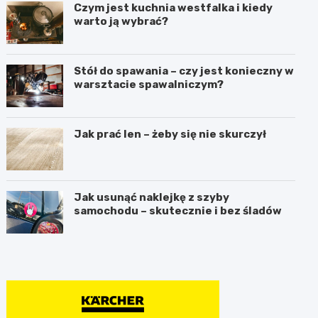
Czym jest kuchnia westfalka i kiedy
warto ją wybrać?
Stół do spawania – czy jest konieczny w
warsztacie spawalniczym?
Jak prać len – żeby się nie skurczył
Jak usunąć naklejkę z szyby
samochodu – skutecznie i bez śladów