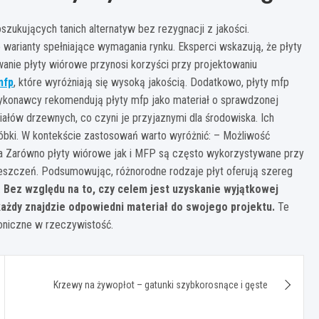
zukujących tanich alternatyw bez rezygnacji z jakości.
warianty spełniające wymagania rynku. Eksperci wskazują, że płyty
nie płyty wiórowe przynosi korzyści przy projektowaniu
mfp
, które wyróżniają się wysoką jakością. Dodatkowo, płyty mfp
wykonawcy rekomendują płyty mfp jako materiał o sprawdzonej
ałów drzewnych, co czyni je przyjaznymi dla środowiska. Ich
róbki. W kontekście zastosowań warto wyróżnić: – Możliwość
cja Zarówno płyty wiórowe jak i MFP są często wykorzystywane przy
eszczeń. Podsumowując, różnorodne rodzaje płyt oferują szereg
.
Bez względu na to, czy celem jest uzyskanie wyjątkowej
każdy znajdzie odpowiedni materiał do swojego projektu.
Te
oniczne w rzeczywistość.
Krzewy na żywopłot – gatunki szybkorosnące i gęste