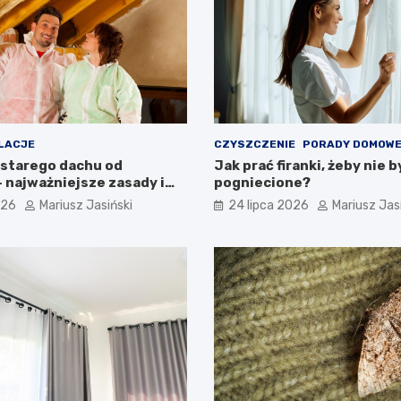
LACJE
CZYSZCZENIE
PORADY DOMOW
 starego dachu od
Jak prać firanki, żeby nie b
 najważniejsze zasady i
pogniecione?
026
Mariusz Jasiński
24 lipca 2026
Mariusz Jas