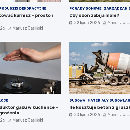
PODUSZKI DEKORACYJNE
PORADY DOMOWE
ZARZĄDZANIE
ować karnisz – prosto i
Czy ozon zabija mole?
22 lipca 2026
Mariusz Jas
026
Mariusz Jasiński
ACJE
BUDOWA
MATERIAŁY BUDOWLA
duktor gazu w kuchence –
Ile kosztuje beton z grusz
agrożenia
20 lipca 2026
Mariusz Jas
026
Mariusz Jasiński