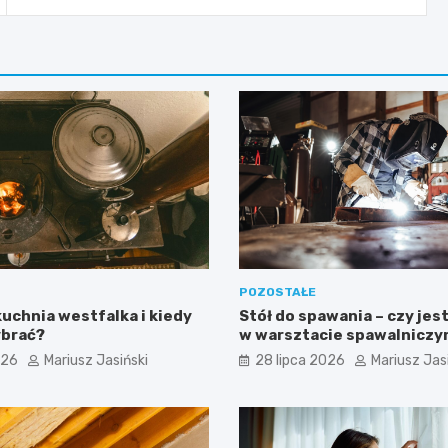
POZOSTAŁE
uchnia westfalka i kiedy
Stół do spawania – czy jes
ybrać?
w warsztacie spawalnicz
026
Mariusz Jasiński
28 lipca 2026
Mariusz Jas