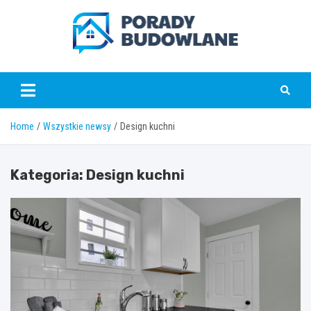
Skip
to
content
poradybudowlane.pl
Home
Wszystkie newsy
Design kuchni
Kategoria:
Design kuchni