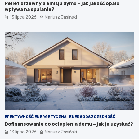
Pellet drzewny a emisja dymu – jak jakość opału
wpływa na spalanie?
13 lipca 2026
Mariusz Jasiński
EFEKTYWNOŚĆ ENERGETYCZNA
ENERGOOSZCZĘDNOŚĆ
Dofinansowanie do ocieplenia domu – jak je uzyskać?
13 lipca 2026
Mariusz Jasiński