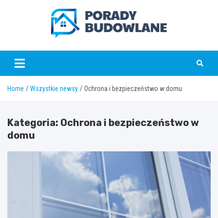
Skip
to
content
poradybudowlane.pl
Home
Wszystkie newsy
Ochrona i bezpieczeństwo w domu
Kategoria:
Ochrona i bezpieczeństwo w
domu