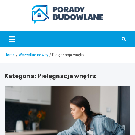
Skip
to
content
poradybudowlane.pl
Home
Wszystkie newsy
Pielęgnacja wnętrz
Kategoria:
Pielęgnacja wnętrz