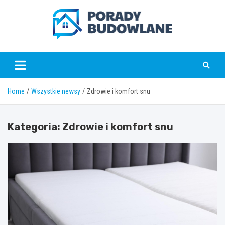
Skip
to
content
poradybudowlane.pl
Home
Wszystkie newsy
Zdrowie i komfort snu
Kategoria:
Zdrowie i komfort snu