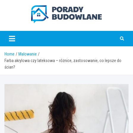
Skip
to
content
poradybudowlane.pl
Home
Malowanie
Farba akrylowa czy lateksowa – różnice, zastosowanie, co lepsze do
ścian?