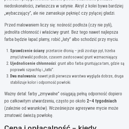
niedoskonałości, zwłaszcza w satynie. Akryl z kolei bywa bardziej
„wybaczający”, ale nie zamaskuje pęknięć czy pylącej gładzi.
Przed malowaniem liczy się: nośność podłoża (czy nie pyli),
jednolita chłonność i właściwy grunt. Bez tego nawet najlepsza
farba będzie łapać plamy, robić „łaty” albo schodzić przy myciu.
Sprawdzenie ściany
: przetarcie dłonią – jeśli zostaje pył, trzeba
zmyć/utrwalić podłoże, czasem zastosować grunt wzmacniający.
Ujednolicenie chłonności
: grunt albo farba gruntująca tam, gdzie są
poprawki szpachlą i „łatki”.
Dwa malowania
: nawet jeśli pierwsza warstwa wygląda dobrze, druga
stabilizuje kolor i odporność powłoki.
Ważny detal: farby „zmywalne” osiągają pełną odporność dopiero
po całkowitym utwardzeniu, często po około
2–4 tygodniach
(zależnie od warunków). Wcześniejsze agresywne mycie może
zmatowić świeżą powłokę.
Cena i opłacalność – kiedy