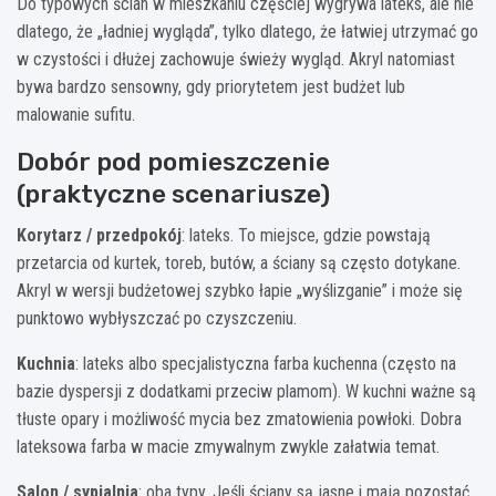
Do typowych ścian w mieszkaniu częściej wygrywa lateks, ale nie
dlatego, że „ładniej wygląda”, tylko dlatego, że łatwiej utrzymać go
w czystości i dłużej zachowuje świeży wygląd. Akryl natomiast
bywa bardzo sensowny, gdy priorytetem jest budżet lub
malowanie sufitu.
Dobór pod pomieszczenie
(praktyczne scenariusze)
Korytarz / przedpokój
: lateks. To miejsce, gdzie powstają
przetarcia od kurtek, toreb, butów, a ściany są często dotykane.
Akryl w wersji budżetowej szybko łapie „wyślizganie” i może się
punktowo wybłyszczać po czyszczeniu.
Kuchnia
: lateks albo specjalistyczna farba kuchenna (często na
bazie dyspersji z dodatkami przeciw plamom). W kuchni ważne są
tłuste opary i możliwość mycia bez zmatowienia powłoki. Dobra
lateksowa farba w macie zmywalnym zwykle załatwia temat.
Salon / sypialnia
: oba typy. Jeśli ściany są jasne i mają pozostać