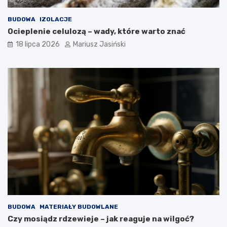
BUDOWA
IZOLACJE
Ocieplenie celulozą – wady, które warto znać
18 lipca 2026
Mariusz Jasiński
BUDOWA
MATERIAŁY BUDOWLANE
Czy mosiądz rdzewieje – jak reaguje na wilgoć?