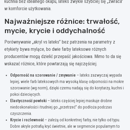
kuchnia bez idealnego okapu, lateks zwykle szybciej się „zwraca”
w komforcie użytkowania.
Najważniejsze różnice: trwałość,
mycie, krycie i oddychalność
Porównywanie „akryl vs lateks” bez patrzenia na parametry z
etykiety bywa mylące, bo dwie farby lateksowe różnych
producentów mogą dzielić przepaść jakościowa. Mimo to da się
wskazać różnice, które powtarzają się najczęściej.
Odporność na szorowanie / zmywanie
– lateks zazwyczaj wypada
lepiej; wiele farb lateksowych ma wysoką klasę odporności na mokre
szorowanie (wg norm), dzięki czemu nadają się do korytarzy, kuchni i
pokoi dziecięcych.
Elastyczność powłoki
– lateks częściej lepiej maskuje drobne
niedoskonałości i trudniej go „przetrzeć” do podłoża podczas
czyszczenia.
Krycie i rozlewność
– zależą od konkretnej farby, nie tylko od typu.
Dobre akryle potrafią kryć świetnie, ale w segmencie popularnym to