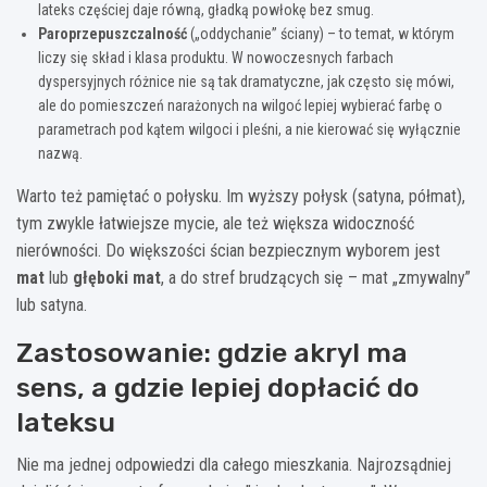
lateks częściej daje równą, gładką powłokę bez smug.
Paroprzepuszczalność
(„oddychanie” ściany) – to temat, w którym
liczy się skład i klasa produktu. W nowoczesnych farbach
dyspersyjnych różnice nie są tak dramatyczne, jak często się mówi,
ale do pomieszczeń narażonych na wilgoć lepiej wybierać farbę o
parametrach pod kątem wilgoci i pleśni, a nie kierować się wyłącznie
nazwą.
Warto też pamiętać o połysku. Im wyższy połysk (satyna, półmat),
tym zwykle łatwiejsze mycie, ale też większa widoczność
nierówności. Do większości ścian bezpiecznym wyborem jest
mat
lub
głęboki mat
, a do stref brudzących się – mat „zmywalny”
lub satyna.
Zastosowanie: gdzie akryl ma
sens, a gdzie lepiej dopłacić do
lateksu
Nie ma jednej odpowiedzi dla całego mieszkania. Najrozsądniej