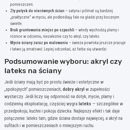
pomieszczeń.
Zły połysk do nierównych ścian
– satyna i półmat są bardziej
„praktyczne” w myciu, ale podkreślają fale na gładzi przy bocznym
świetle.
Brak gruntowania miejsc po szpachli
– wtedy wychodzą plamy i
różnice w odcieniu, niezależnie czy to akryl, czy lateks.
Mycie ściany zaraz po malowaniu
– świeża powłoka jeszcze pracuje
i łatwo ją zmatowić. Lepiej odczekać, aż farba się utwardzi.
Podsumowanie wyboru: akryl czy
lateks na ściany
Jeśli ściany mają być po prostu świeże i estetyczne w
„spokojnych” pomieszczeniach,
dobry akryl
w zupełności
wystarczy. Jeśli liczy się odporność na dotyk, mycie, plamy i
codzienną eksploatację, częściej wygra
lateks
— szczególnie w
przedpokoju, kuchni i pokoju dziecka. Najlepszy efekt i tak daje
połączenie: lateks tam, gdzie ściana dostaje najwięcej, a akryl na
sufitach i w pomieszczeniach o mniejszym ruchu.