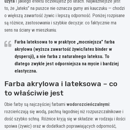
użyta
i jakiego efektu oczekujesz po latach. Najważniejsze jest
to, że „lateks” na puszce nie oznacza gumy ani kauczuku — chodzi
o większą zawartość żywic i lepszą odporność. Poniżej rozpisane
są różnice, zastosowania i szybkie decyzje: co faktycznie ma
sens na ściany w mieszkaniu.
Farba lateksowa to w praktyce „mocniejsza” farba
akrylowa
(wyższa zawartość żywic/latex binder w
dyspersji), a nie farba z naturalnego lateksu. To
dlatego zwykle jest odporniejsza na mycie i bardziej
elastyczna.
Farba akrylowa i lateksowa – co
to właściwie jest
Obie farby są najczęściej farbami
wodorozcieńczalnymi
:
rozcieńczają się wodą, pachną łagodniej niż rozpuszczalnikowe i
dość szybko schną. Różnice kryją się w składzie: w rodzaju i ilości
spoiwa (żywic) oraz w dodatkach poprawiających odporność,