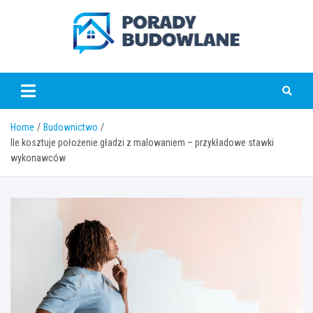
Skip
to
content
poradybudowlane.pl
Home
Budownictwo
Ile kosztuje położenie gładzi z malowaniem – przykładowe stawki
wykonawców