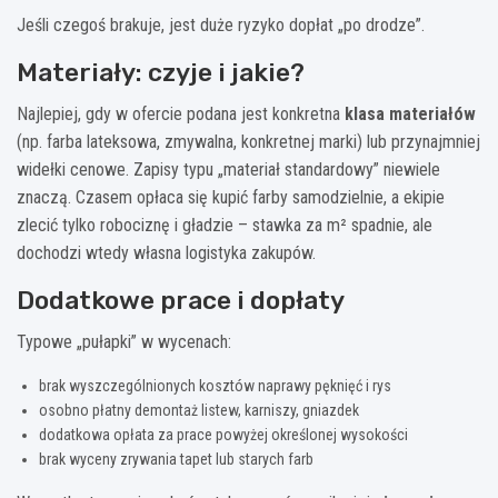
Jeśli czegoś brakuje, jest duże ryzyko dopłat „po drodze”.
Materiały: czyje i jakie?
Najlepiej, gdy w ofercie podana jest konkretna
klasa materiałów
(np. farba lateksowa, zmywalna, konkretnej marki) lub przynajmniej
widełki cenowe. Zapisy typu „materiał standardowy” niewiele
znaczą. Czasem opłaca się kupić farby samodzielnie, a ekipie
zlecić tylko robociznę i gładzie – stawka za m² spadnie, ale
dochodzi wtedy własna logistyka zakupów.
Dodatkowe prace i dopłaty
Typowe „pułapki” w wycenach:
brak wyszczególnionych kosztów naprawy pęknięć i rys
osobno płatny demontaż listew, karniszy, gniazdek
dodatkowa opłata za prace powyżej określonej wysokości
brak wyceny zrywania tapet lub starych farb