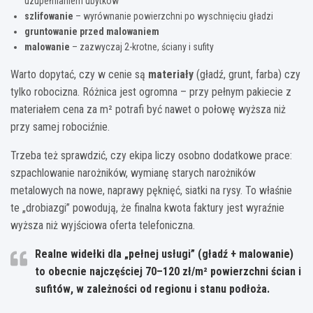
uzupełnianiem ubytków
szlifowanie
– wyrównanie powierzchni po wyschnięciu gładzi
gruntowanie przed malowaniem
malowanie
– zazwyczaj 2-krotne, ściany i sufity
Warto dopytać, czy w cenie są
materiały
(gładź, grunt, farba) czy
tylko robocizna. Różnica jest ogromna – przy pełnym pakiecie z
materiałem cena za m² potrafi być nawet o połowę wyższa niż
przy samej robociźnie.
Trzeba też sprawdzić, czy ekipa liczy osobno dodatkowe prace:
szpachlowanie narożników, wymianę starych narożników
metalowych na nowe, naprawy pęknięć, siatki na rysy. To właśnie
te „drobiazgi” powodują, że finalna kwota faktury jest wyraźnie
wyższa niż wyjściowa oferta telefoniczna.
Realne widełki dla „pełnej usługi” (gładź + malowanie)
to obecnie najczęściej
70–120 zł/m²
powierzchni ścian i
sufitów
, w zależności od regionu i stanu podłoża.