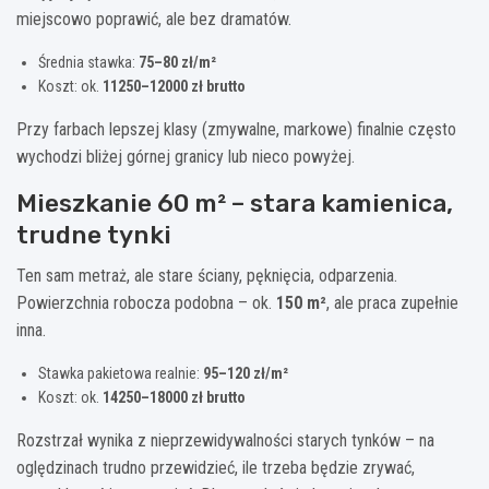
miejscowo poprawić, ale bez dramatów.
Średnia stawka:
75–80 zł/m²
Koszt: ok.
11250–12000 zł brutto
Przy farbach lepszej klasy (zmywalne, markowe) finalnie często
wychodzi bliżej górnej granicy lub nieco powyżej.
Mieszkanie 60 m² – stara kamienica,
trudne tynki
Ten sam metraż, ale stare ściany, pęknięcia, odparzenia.
Powierzchnia robocza podobna – ok.
150 m²
, ale praca zupełnie
inna.
Stawka pakietowa realnie:
95–120 zł/m²
Koszt: ok.
14250–18000 zł brutto
Rozstrzał wynika z nieprzewidywalności starych tynków – na
oględzinach trudno przewidzieć, ile trzeba będzie zrywać,