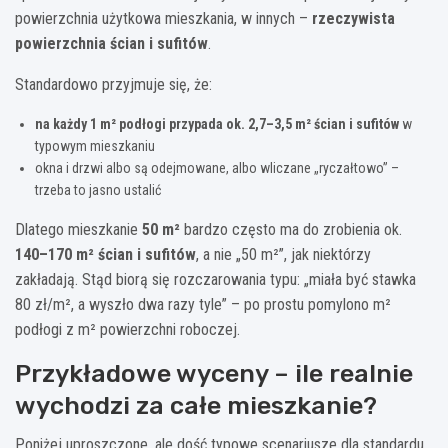
powierzchnia użytkowa mieszkania, w innych –
rzeczywista
powierzchnia ścian i sufitów
.
Standardowo przyjmuje się, że:
na każdy 1 m² podłogi przypada ok. 2,7–3,5 m² ścian i sufitów
w
typowym mieszkaniu
okna i drzwi albo są odejmowane, albo wliczane „ryczałtowo” –
trzeba to jasno ustalić
Dlatego mieszkanie
50 m²
bardzo często ma do zrobienia ok.
140–170 m² ścian i sufitów
, a nie „50 m²”, jak niektórzy
zakładają. Stąd biorą się rozczarowania typu: „miała być stawka
80 zł/m², a wyszło dwa razy tyle” – po prostu pomylono m²
podłogi z m² powierzchni roboczej.
Przykładowe wyceny – ile realnie
wychodzi za całe mieszkanie?
Poniżej uproszczone, ale dość typowe scenariusze dla standardu