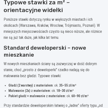
Typowe stawki za m² –
orientacyjne widełki
Poniższe stawki dotyczą rynku w większych miastach i ich
okolicach (Warszawa, Kraków, Wrocław, Trójmiasto, Poznań). W
mniejszych miejscowościach często są nieco niższe, ale różnice
nie są już tak duże, jak kilka lat temu.
Standard deweloperski – nowe
mieszkanie
W nowych mieszkaniach ściany są zazwyczaj w dość dobrym
stanie, choć „prosto z deweloperki” rzadko nadają się do
malowania bez gładzi. Typowe stawki:
Gładź (2 warstwy) z materiałem
: ok.
35–55 zł/m²
Malowanie (2x) z materiałem
: ok.
18–30 zł/m²
Pakiet gładź + malowanie z materiałem
: ok.
60–90 zł/m²
Przy standardzie deweloperskim łatwiej o „ładne” oferty typu „od