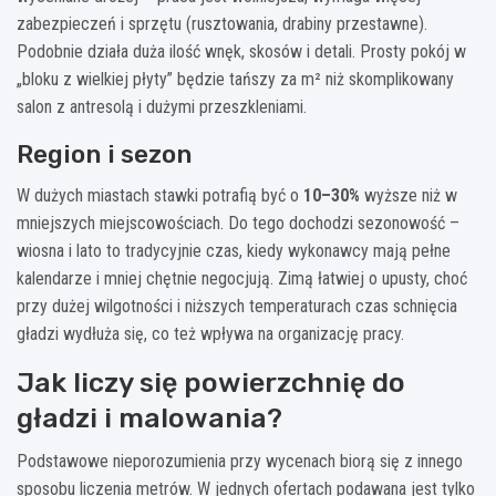
zabezpieczeń i sprzętu (rusztowania, drabiny przestawne).
Podobnie działa duża ilość wnęk, skosów i detali. Prosty pokój w
„bloku z wielkiej płyty” będzie tańszy za m² niż skomplikowany
salon z antresolą i dużymi przeszkleniami.
Region i sezon
W dużych miastach stawki potrafią być o
10–30%
wyższe niż w
mniejszych miejscowościach. Do tego dochodzi sezonowość –
wiosna i lato to tradycyjnie czas, kiedy wykonawcy mają pełne
kalendarze i mniej chętnie negocjują. Zimą łatwiej o upusty, choć
przy dużej wilgotności i niższych temperaturach czas schnięcia
gładzi wydłuża się, co też wpływa na organizację pracy.
Jak liczy się powierzchnię do
gładzi i malowania?
Podstawowe nieporozumienia przy wycenach biorą się z innego
sposobu liczenia metrów. W jednych ofertach podawana jest tylko