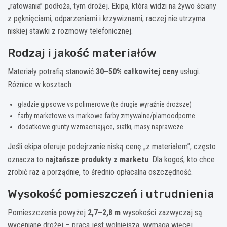
„ratowania” podłoża, tym drożej. Ekipa, która widzi na żywo ściany
z pęknięciami, odparzeniami i krzywiznami, raczej nie utrzyma
niskiej stawki z rozmowy telefonicznej.
Rodzaj i jakość materiałów
Materiały potrafią stanowić
30–50% całkowitej ceny
usługi.
Różnice w kosztach:
gładzie gipsowe vs polimerowe (te drugie wyraźnie droższe)
farby marketowe vs markowe farby zmywalne/plamoodporne
dodatkowe grunty wzmacniające, siatki, masy naprawcze
Jeśli ekipa oferuje podejrzanie niską cenę „z materiałem”, często
oznacza to
najtańsze produkty z marketu
. Dla kogoś, kto chce
zrobić raz a porządnie, to średnio opłacalna oszczędność.
Wysokość pomieszczeń i utrudnienia
Pomieszczenia powyżej
2,7–2,8 m
wysokości zazwyczaj są
wyceniane drożej – praca jest wolniejsza, wymaga więcej