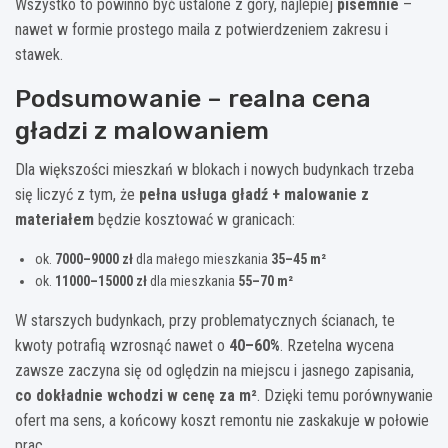
Wszystko to powinno być ustalone z góry, najlepiej
pisemnie
–
nawet w formie prostego maila z potwierdzeniem zakresu i
stawek.
Podsumowanie – realna cena
gładzi z malowaniem
Dla większości mieszkań w blokach i nowych budynkach trzeba
się liczyć z tym, że
pełna usługa gładź + malowanie z
materiałem
będzie kosztować w granicach:
ok.
7000–9000 zł
dla małego mieszkania
35–45 m²
ok.
11000–15000 zł
dla mieszkania
55–70 m²
W starszych budynkach, przy problematycznych ścianach, te
kwoty potrafią wzrosnąć nawet o
40–60%
. Rzetelna wycena
zawsze zaczyna się od oględzin na miejscu i jasnego zapisania,
co dokładnie wchodzi w cenę za m²
. Dzięki temu porównywanie
ofert ma sens, a końcowy koszt remontu nie zaskakuje w połowie
prac.