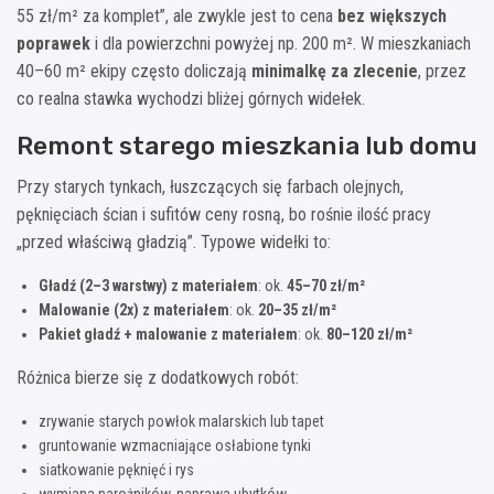
55 zł/m² za komplet”, ale zwykle jest to cena
bez większych
poprawek
i dla powierzchni powyżej np. 200 m². W mieszkaniach
40–60 m² ekipy często doliczają
minimalkę za zlecenie
, przez
co realna stawka wychodzi bliżej górnych widełek.
Remont starego mieszkania lub domu
Przy starych tynkach, łuszczących się farbach olejnych,
pęknięciach ścian i sufitów ceny rosną, bo rośnie ilość pracy
„przed właściwą gładzią”. Typowe widełki to:
Gładź (2–3 warstwy) z materiałem
: ok.
45–70 zł/m²
Malowanie (2x) z materiałem
: ok.
20–35 zł/m²
Pakiet gładź + malowanie z materiałem
: ok.
80–120 zł/m²
Różnica bierze się z dodatkowych robót:
zrywanie starych powłok malarskich lub tapet
gruntowanie wzmacniające osłabione tynki
siatkowanie pęknięć i rys
wymiana narożników, naprawa ubytków