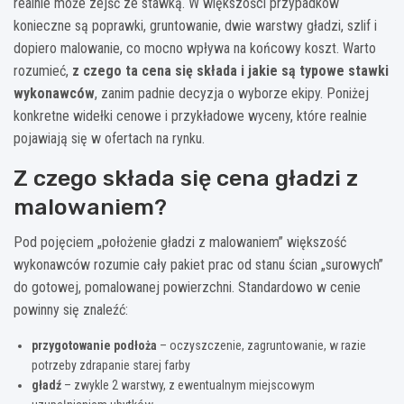
realnie może zejść ze stawką. W większości przypadków
konieczne są poprawki, gruntowanie, dwie warstwy gładzi, szlif i
dopiero malowanie, co mocno wpływa na końcowy koszt. Warto
rozumieć,
z czego ta cena się składa i jakie są typowe stawki
wykonawców
, zanim padnie decyzja o wyborze ekipy. Poniżej
konkretne widełki cenowe i przykładowe wyceny, które realnie
pojawiają się w ofertach na rynku.
Z czego składa się cena gładzi z
malowaniem?
Pod pojęciem „położenie gładzi z malowaniem” większość
wykonawców rozumie cały pakiet prac od stanu ścian „surowych”
do gotowej, pomalowanej powierzchni. Standardowo w cenie
powinny się znaleźć:
przygotowanie podłoża
– oczyszczenie, zagruntowanie, w razie
potrzeby zdrapanie starej farby
gładź
– zwykle 2 warstwy, z ewentualnym miejscowym