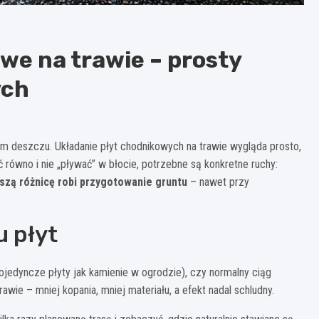
we na trawie – prosty
ych
ym deszczu. Układanie płyt chodnikowych na trawie wygląda prosto,
ć równo i nie „pływać” w błocie, potrzebne są konkretne ruchy:
szą różnicę robi przygotowanie gruntu
– nawet przy
u płyt
ojedyncze płyty jak kamienie w ogrodzie), czy normalny ciąg
awie – mniej kopania, mniej materiału, a efekt nadal schludny.