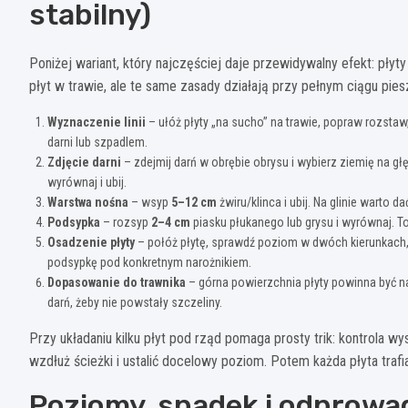
stabilny)
Poniżej wariant, który najczęściej daje przewidywalny efekt: pły
płyt w trawie, ale te same zasady działają przy pełnym ciągu pie
Wyznaczenie linii
– ułóż płyty „na sucho” na trawie, popraw rozstaw,
darni lub szpadlem.
Zdjęcie darni
– zdejmij darń w obrębie obrysu i wybierz ziemię na g
wyrównaj i ubij.
Warstwa nośna
– wsyp
5–12 cm
żwiru/klinca i ubij. Na glinie warto
Podsypka
– rozsyp
2–4 cm
piasku płukanego lub grysu i wyrównaj. To
Osadzenie płyty
– połóż płytę, sprawdź poziom w dwóch kierunkach, 
podsypkę pod konkretnym narożnikiem.
Dopasowanie do trawnika
– górna powierzchnia płyty powinna być na 
darń, żeby nie powstały szczeliny.
Przy układaniu kilku płyt pod rząd pomaga prosty trik: kontrola w
wzdłuż ścieżki i ustalić docelowy poziom. Potem każda płyta traf
Poziomy, spadek i odprowa