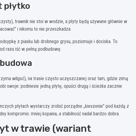
t płytko
czysty), trawnik nie stoi w wodzie, a płyty będą używane głównie w
racować” i nikomu to nie przeszkadza.
podsypkę z piasku lub drobnego grysu, poziomuje i dociska. To
ej od razu iść w pełną podbudowę.
odbudowa
trzyma wilgoć), na trasie często uczęszczanej oraz tam, gdzie zimą
bi swoje: podniesie jedną płytę, opuści drugą i ścieżka zacznie
nczych płytach wystarczy zrobić porządne „kieszenie” pod każdą z
dny kompromis: mniej kopania, a stabilność nadal bardzo dobra.
yt w trawie (wariant