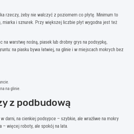
kilka rzeczy, żeby nie walczyć z poziomem co płytę. Minimum to
 miarka i sznurek. Przy większej liczbie płyt wygodna jest też
iec na warstwę nośną, piasek lub drobny grys na podsypkę,
untu: na piasku bywa łatwiej, na glinie i w miejscach mokrych bez
uncie.
a na glinie.
czy z podbudową
 w darni, na cienkiej podsypce – szybkie, ale wrażliwe na mokry
 – więcej roboty, ale spokój na lata.