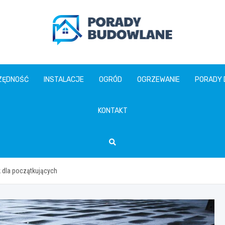
poradybudowlane.pl
ZĘDNOŚĆ
INSTALACJE
OGRÓD
OGRZEWANIE
PORADY
KONTAKT
k dla początkujących