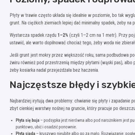
Płyty w trawie często układa się idealnie w poziomie, bo tak wyg
grunt. Na ciężkich ziemiach lepiej dać minimalny spadek, żeby na pow
Wystarcza spadek rzędu
1–2%
(czyli 1–2 cm na 1 metr). Przy poj
ustawić, ale warto dopilnować chociaż tego, żeby woda nie zbierał
Jeśli grunt jest mokry przez większość roku, sama podbudowa po
żwiru również pod przestrzenią między płytami (wąski pas), albo 
żeby kosiarka nadal przejeżdżała bez haczenia.
Najczęstsze błędy i szybki
Najbardziej irytują dwa problemy: chwianie się płyty i zapadanie p
zbyt cienkiej warstwy nośnej na gruncie, który pracuje po deszczu
Płyta się buja
– podsypka jest nierówna albo pod narożnikiem jest pu
punktowo, ubić i osadzić ponownie.
Płyta siada
– kruszywo nieubite albo go za mało. Rozwiązanie: pogłęb