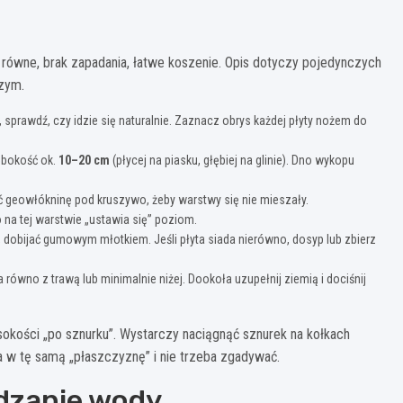
ty równe, brak zapadania, łatwe koszenie. Opis dotyczy pojedynczych
szym.
 sprawdź, czy idzie się naturalnie. Zaznacz obrys każdej płyty nożem do
łębokość ok.
10–20 cm
(płycej na piasku, głębiej na glinie). Dno wykopu
 dać geowłókninę pod kruszywo, żeby warstwy się nie mieszały.
 na tej warstwie „ustawia się” poziom.
dobijać gumowym młotkiem. Jeśli płyta siada nierówno, dosyp lub zbierz
równo z trawą lub minimalnie niżej. Dookoła uzupełnij ziemią i dociśnij
ysokości „po sznurku”. Wystarczy naciągnąć sznurek na kołkach
ia w tę samą „płaszczyznę” i nie trzeba zgadywać.
dzanie wody