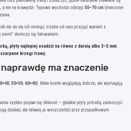
lka razy planowaną trasą i zobaczyć, gdzie naturalnie stawiane są
u, a nie na krawędzi. Typowo wychodzi odstęp
50–70 cm
(mierzone
zenia.
li nie da się ich ominąć, trzeba od razu przyjąć wariant z
j ziemi” skończy się falowaniem.
rką, płyty najlepiej osadzić
na równo z darnią
albo 3–5 mm
oszarpane brzegi trawy.
co naprawdę ma znaczenie
0×40
,
50×50
,
60×40
). Małe kostki wyglądają dobrze, ale wymagają
niu szybko pojawi się śliskość – gładkie płyty potrafią zaskoczyć.
ogą działać, ale łatwiej je wyszczerbić przy przypadkowym