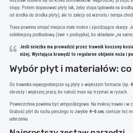
Rozstaw dobiera się do kroku domowników. Najprościej: przejść ki
stopy. Potem dopasować płyty tak, żeby stopa lądowała na środk
od środka do środka płyty), ale to zależy od wzrostu i tempa chod
Trasa powinna omijać miejsca stale mokre i zjeżdżające skarpy. Jeś
solidniejszą podbudową (żwir + podsypka), bo układanie „na same
Jeśli ścieżka ma prowadzić przez trawnik koszony kosia
niżej. Wystająca krawędź to regularne obijanie noża i p
Wybór płyt i materiałów: 
Do trawnika najwygodniejsze są płyty o większym formacie (np.
4
obrzeży i większej pracy, bo całość musi się trzymać w ryzach.
Powierzchnia powinna być antypoślizgowa. Na mokrej trawie i w cie
Grubość płyt do ruchu pieszego to zwykle
4–6 cm
; cieńsze też m
uderzeniu.
Najprostszy zestaw narzędzi