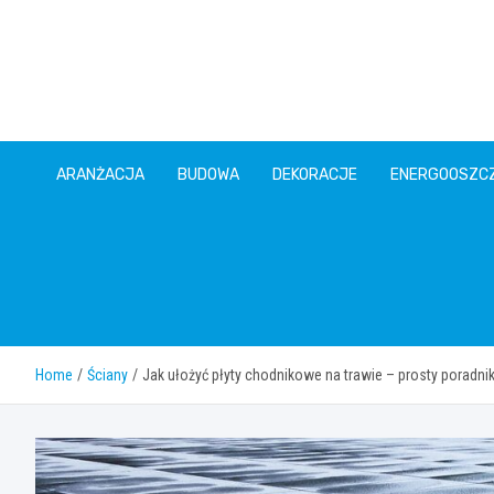
Skip
to
content
ARANŻACJA
BUDOWA
DEKORACJE
ENERGOOSZC
Home
Ściany
Jak ułożyć płyty chodnikowe na trawie – prosty poradni