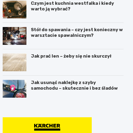
Czym jest kuchnia westfalka i kiedy
warto ją wybrać?
Stół do spawania – czy jest konieczny w
warsztacie spawalniczym?
Jak prać len – żeby się nie skurczył
Jak usunąć naklejkę z szyby
samochodu – skutecznie i bez śladów