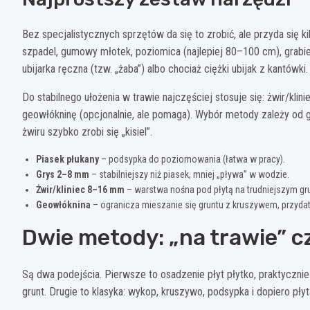
Bez specjalistycznych sprzętów da się to zrobić, ale przyda się 
szpadel, gumowy młotek, poziomica (najlepiej 80–100 cm), grabie,
ubijarka ręczna (tzw. „żaba”) albo chociaż ciężki ubijak z kantówki.
Do stabilnego ułożenia w trawie najczęściej stosuje się: żwir/klin
geowłókninę (opcjonalnie, ale pomaga). Wybór metody zależy od gr
żwiru szybko zrobi się „kisiel”.
Piasek płukany
– podsypka do poziomowania (łatwa w pracy).
Grys 2–8 mm
– stabilniejszy niż piasek, mniej „pływa” w wodzie.
Żwir/kliniec 8–16 mm
– warstwa nośna pod płytą na trudniejszym gr
Geowłóknina
– ogranicza mieszanie się gruntu z kruszywem, przydatn
Dwie metody: „na trawie” 
Są dwa podejścia. Pierwsze to osadzenie płyt płytko, praktycznie
grunt. Drugie to klasyka: wykop, kruszywo, podsypka i dopiero płyta