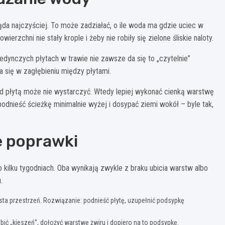
ląda najczyściej. To może zadziałać, o ile woda ma gdzie uciec w
ierzchni nie stały krople i żeby nie robiły się zielone śliskie naloty.
edynczych płytach w trawie nie zawsze da się to „czytelnie”
a się w zagłębieniu między płytami.
d płytą może nie wystarczyć. Wtedy lepiej wykonać cienką warstwę
podnieść ścieżkę minimalnie wyżej i dosypać ziemi wokół – byle tak,
e poprawki
o kilku tygodniach. Oba wynikają zwykle z braku ubicia warstw albo
.
sta przestrzeń. Rozwiązanie: podnieść płytę, uzupełnić podsypkę
ić „kieszeń”, dołożyć warstwę żwiru i dopiero na to podsypkę.