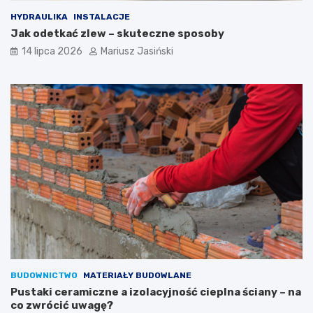
HYDRAULIKA
INSTALACJE
Jak odetkać zlew – skuteczne sposoby
14 lipca 2026
Mariusz Jasiński
BUDOWNICTWO
MATERIAŁY BUDOWLANE
Pustaki ceramiczne a izolacyjność cieplna ściany – na
co zwrócić uwagę?