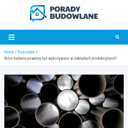
Skip
to
content
poradybudowlane.pl
Home
Pozostałe
Które badania powinny być wykonywane w zakładach produkcyjnych?