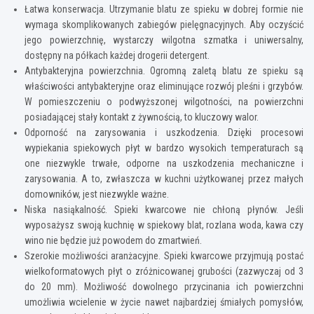
Łatwa konserwacja. Utrzymanie blatu ze spieku w dobrej formie nie
wymaga skomplikowanych zabiegów pielęgnacyjnych. Aby oczyścić
jego powierzchnię, wystarczy wilgotna szmatka i uniwersalny,
dostępny na półkach każdej drogerii detergent.
Antybakteryjna powierzchnia. Ogromną zaletą blatu ze spieku są
właściwości antybakteryjne oraz eliminujące rozwój pleśni i grzybów.
W pomieszczeniu o podwyższonej wilgotności, na powierzchni
posiadającej stały kontakt z żywnością, to kluczowy walor.
Odporność na zarysowania i uszkodzenia. Dzięki procesowi
wypiekania spiekowych płyt w bardzo wysokich temperaturach są
one niezwykle trwałe, odporne na uszkodzenia mechaniczne i
zarysowania. A to, zwłaszcza w kuchni użytkowanej przez małych
domowników, jest niezwykle ważne.
Niska nasiąkalność. Spieki kwarcowe nie chłoną płynów. Jeśli
wyposażysz swoją kuchnię w spiekowy blat, rozlana woda, kawa czy
wino nie będzie już powodem do zmartwień.
Szerokie możliwości aranżacyjne. Spieki kwarcowe przyjmują postać
wielkoformatowych płyt o zróżnicowanej grubości (zazwyczaj od 3
do 20 mm). Możliwość dowolnego przycinania ich powierzchni
umożliwia wcielenie w życie nawet najbardziej śmiałych pomysłów,