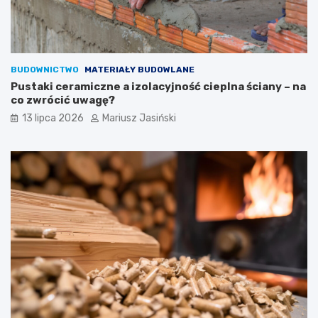
BUDOWNICTWO
MATERIAŁY BUDOWLANE
Pustaki ceramiczne a izolacyjność cieplna ściany – na
co zwrócić uwagę?
13 lipca 2026
Mariusz Jasiński