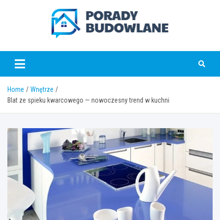
Skip
to
content
poradybudowlane.pl
Home
Wnętrze
Blat ze spieku kwarcowego — nowoczesny trend w kuchni