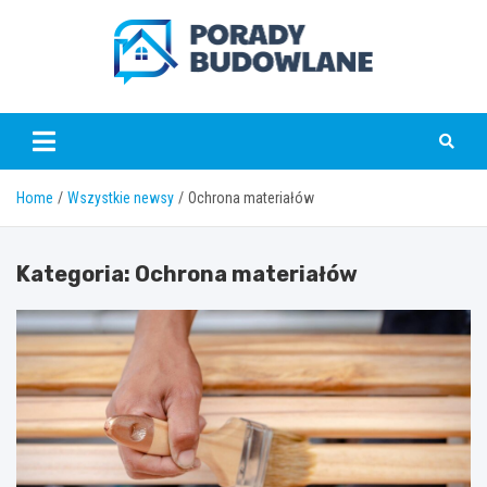
Skip
to
content
poradybudowlane.pl
Home
Wszystkie newsy
Ochrona materiałów
Kategoria:
Ochrona materiałów