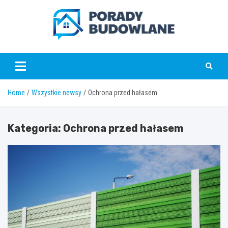
Skip
to
content
poradybudowlane.pl
Home
Wszystkie newsy
Ochrona przed hałasem
Kategoria:
Ochrona przed hałasem