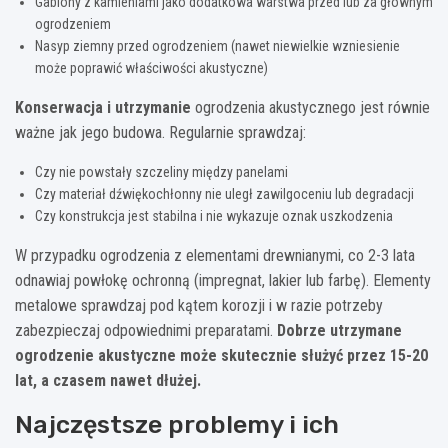
Gabiony z kamieniami jako dodatkowa warstwa przed lub za głównym
ogrodzeniem
Nasyp ziemny przed ogrodzeniem (nawet niewielkie wzniesienie
może poprawić właściwości akustyczne)
Konserwacja i utrzymanie
ogrodzenia akustycznego jest równie
ważne jak jego budowa. Regularnie sprawdzaj:
Czy nie powstały szczeliny między panelami
Czy materiał dźwiękochłonny nie uległ zawilgoceniu lub degradacji
Czy konstrukcja jest stabilna i nie wykazuje oznak uszkodzenia
W przypadku ogrodzenia z elementami drewnianymi, co 2-3 lata
odnawiaj powłokę ochronną (impregnat, lakier lub farbę). Elementy
metalowe sprawdzaj pod kątem korozji i w razie potrzeby
zabezpieczaj odpowiednimi preparatami.
Dobrze utrzymane
ogrodzenie akustyczne może skutecznie służyć przez 15-20
lat, a czasem nawet dłużej.
Najczęstsze problemy i ich