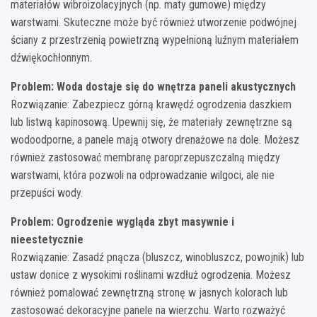
materiałów wibroizolacyjnych (np. maty gumowe) między
warstwami. Skuteczne może być również utworzenie podwójnej
ściany z przestrzenią powietrzną wypełnioną luźnym materiałem
dźwiękochłonnym.
Problem: Woda dostaje się do wnętrza paneli akustycznych
Rozwiązanie: Zabezpiecz górną krawędź ogrodzenia daszkiem
lub listwą kapinosową. Upewnij się, że materiały zewnętrzne są
wodoodporne, a panele mają otwory drenażowe na dole. Możesz
również zastosować membranę paroprzepuszczalną między
warstwami, która pozwoli na odprowadzanie wilgoci, ale nie
przepuści wody.
Problem: Ogrodzenie wygląda zbyt masywnie i
nieestetycznie
Rozwiązanie: Zasadź pnącza (bluszcz, winobluszcz, powojnik) lub
ustaw donice z wysokimi roślinami wzdłuż ogrodzenia. Możesz
również pomalować zewnętrzną stronę w jasnych kolorach lub
zastosować dekoracyjne panele na wierzchu. Warto rozważyć