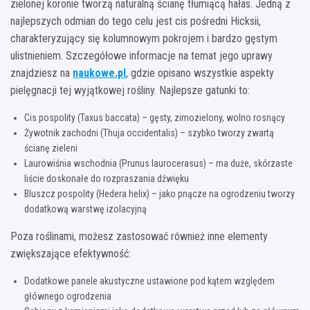
zielonej koronie tworzą naturalną ścianę tłumiącą hałas. Jedną z
najlepszych odmian do tego celu jest cis pośredni Hicksii,
charakteryzujący się kolumnowym pokrojem i bardzo gęstym
ulistnieniem. Szczegółowe informacje na temat jego uprawy
znajdziesz na
naukowe.pl
, gdzie opisano wszystkie aspekty
pielęgnacji tej wyjątkowej rośliny. Najlepsze gatunki to:
Cis pospolity (Taxus baccata) – gęsty, zimozielony, wolno rosnący
Żywotnik zachodni (Thuja occidentalis) – szybko tworzy zwartą
ścianę zieleni
Laurowiśnia wschodnia (Prunus laurocerasus) – ma duże, skórzaste
liście doskonałe do rozpraszania dźwięku
Bluszcz pospolity (Hedera helix) – jako pnącze na ogrodzeniu tworzy
dodatkową warstwę izolacyjną
Poza roślinami, możesz zastosować również inne elementy
zwiększające efektywność:
Dodatkowe panele akustyczne ustawione pod kątem względem
głównego ogrodzenia