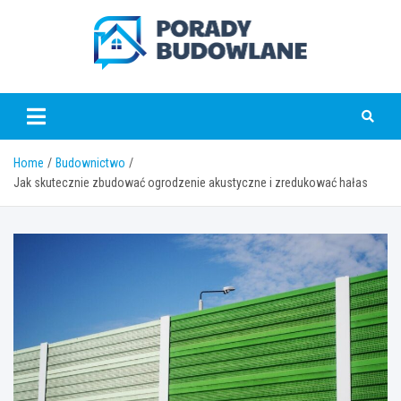
Skip
to
content
poradybudowlane.pl
Home
Budownictwo
Jak skutecznie zbudować ogrodzenie akustyczne i zredukować hałas