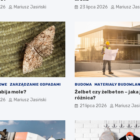
026
Mariusz Jasiński
23 lipca 2026
Mariusz Jas
OWE
ZARZĄDZANIE ODPADAMI
BUDOWA
MATERIAŁY BUDOWLA
abija mole?
Żelbet czy żelbeton – jaka 
różnica?
026
Mariusz Jasiński
21 lipca 2026
Mariusz Jasi