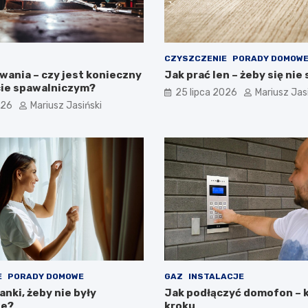
CZYSZCZENIE
PORADY DOMOW
wania – czy jest konieczny
Jak prać len – żeby się nie
ie spawalniczym?
25 lipca 2026
Mariusz Jas
026
Mariusz Jasiński
E
PORADY DOMOWE
GAZ
INSTALACJE
anki, żeby nie były
Jak podłączyć domofon – 
ne?
kroku