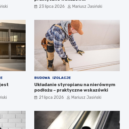
iński
23 lipca 2026
Mariusz Jasiński
NE
BUDOWA
IZOLACJE
jest
Układanie styropianu na nierównym
podłożu – praktyczne wskazówki
ński
21 lipca 2026
Mariusz Jasiński