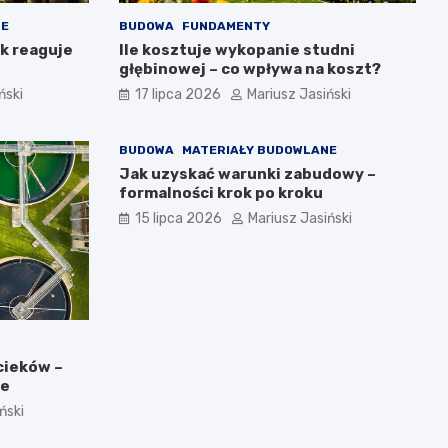
NE
BUDOWA
FUNDAMENTY
ak reaguje
Ile kosztuje wykopanie studni
głębinowej – co wpływa na koszt?
ński
17 lipca 2026
Mariusz Jasiński
BUDOWA
MATERIAŁY BUDOWLANE
Jak uzyskać warunki zabudowy –
formalności krok po kroku
15 lipca 2026
Mariusz Jasiński
cieków –
ce
ński