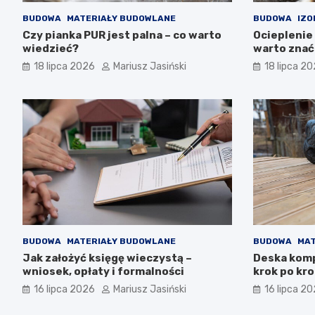
BUDOWA
MATERIAŁY BUDOWLANE
BUDOWA
IZO
Czy pianka PUR jest palna – co warto
Ocieplenie 
wiedzieć?
warto znać
18 lipca 2026
Mariusz Jasiński
18 lipca 2
BUDOWA
MATERIAŁY BUDOWLANE
BUDOWA
MAT
Jak założyć księgę wieczystą –
Deska kom
wniosek, opłaty i formalności
krok po kr
16 lipca 2026
Mariusz Jasiński
16 lipca 2