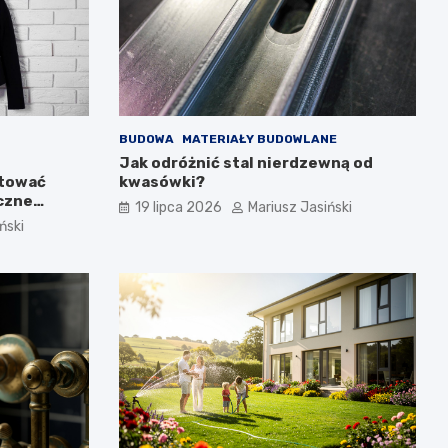
BUDOWA
MATERIAŁY BUDOWLANE
Jak odróżnić stal nierdzewną od
ntować
kwasówki?
yczne
19 lipca 2026
Mariusz Jasiński
ński