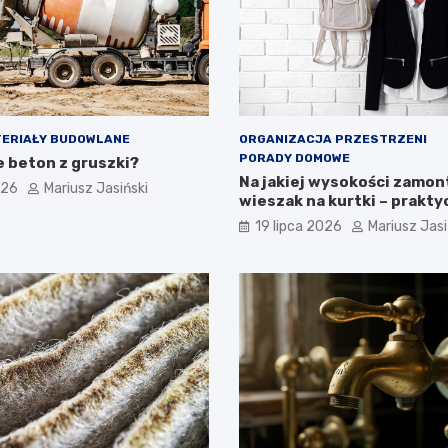
ERIAŁY BUDOWLANE
ORGANIZACJA PRZESTRZENI
PORADY DOMOWE
e beton z gruszki?
Na jakiej wysokości zamo
026
Mariusz Jasiński
wieszak na kurtki – prakt
wskazówki
19 lipca 2026
Mariusz Jasi