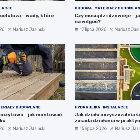
LACJE
BUDOWA
MATERIAŁY BUDOWLA
celulozą – wady, które
Czy mosiądz rdzewieje – j
na wilgoć?
026
Mariusz Jasiński
17 lipca 2026
Mariusz Jasi
ERIAŁY BUDOWLANE
HYDRAULIKA
INSTALACJE
pozytowa – jak montować
Jak działa oczyszczalnia ś
oku
zasada działania w prakty
026
Mariusz Jasiński
15 lipca 2026
Mariusz Jasi