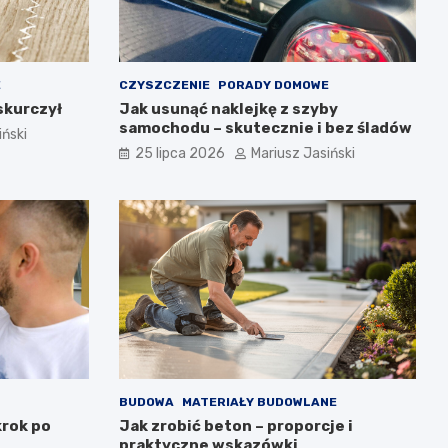
E
CZYSZCZENIE
PORADY DOMOWE
 skurczył
Jak usunąć naklejkę z szyby
samochodu – skutecznie i bez śladów
iński
25 lipca 2026
Mariusz Jasiński
BUDOWA
MATERIAŁY BUDOWLANE
krok po
Jak zrobić beton – proporcje i
praktyczne wskazówki