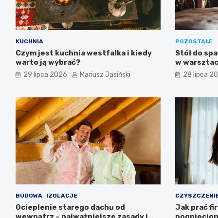
KUCHNIA
POZOSTAŁE
Czym jest kuchnia westfalka i kiedy
Stół do spa
warto ją wybrać?
w warsztac
29 lipca 2026
Mariusz Jasiński
28 lipca 2
BUDOWA
IZOLACJE
CZYSZCZENI
Ocieplenie starego dachu od
Jak prać fir
wewnątrz – najważniejsze zasady i
pogniecio