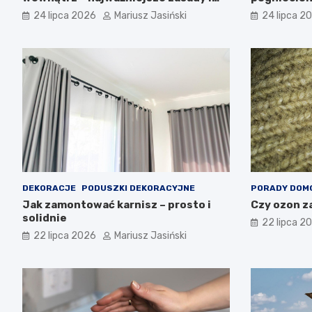
błędy
24 lipca 2026
Mariusz Jasiński
24 lipca 2
DEKORACJE
PODUSZKI DEKORACYJNE
PORADY DOM
Jak zamontować karnisz – prosto i
Czy ozon z
solidnie
22 lipca 2
22 lipca 2026
Mariusz Jasiński