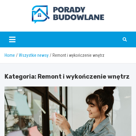
Skip
to
content
poradybudowlane.pl
Home
Wszystkie newsy
Remont i wykończenie wnętrz
Kategoria:
Remont i wykończenie wnętrz