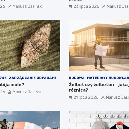
026
Mariusz Jasiński
23 lipca 2026
Mariusz Jas
OWE
ZARZĄDZANIE ODPADAMI
BUDOWA
MATERIAŁY BUDOWLA
abija mole?
Żelbet czy żelbeton – jaka 
różnica?
026
Mariusz Jasiński
21 lipca 2026
Mariusz Jasi