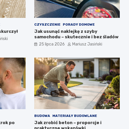
E
CZYSZCZENIE
PORADY DOMOWE
 skurczył
Jak usunąć naklejkę z szyby
samochodu – skutecznie i bez śladów
iński
25 lipca 2026
Mariusz Jasiński
BUDOWA
MATERIAŁY BUDOWLANE
krok po
Jak zrobić beton – proporcje i
praktyczne wskazówki