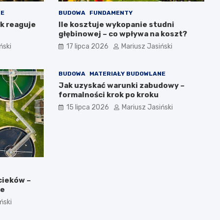
NE
BUDOWA
FUNDAMENTY
ak reaguje
Ile kosztuje wykopanie studni
głębinowej – co wpływa na koszt?
ński
17 lipca 2026
Mariusz Jasiński
BUDOWA
MATERIAŁY BUDOWLANE
Jak uzyskać warunki zabudowy –
formalności krok po kroku
15 lipca 2026
Mariusz Jasiński
cieków –
ce
ński