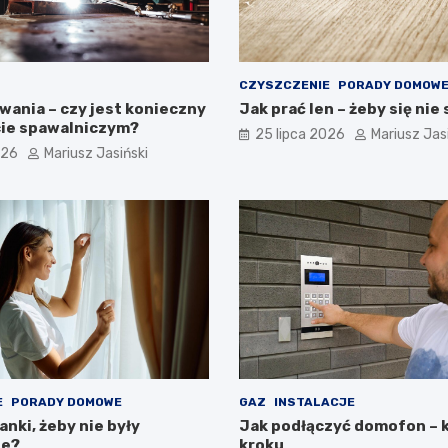
CZYSZCZENIE
PORADY DOMOW
wania – czy jest konieczny
Jak prać len – żeby się nie
ie spawalniczym?
25 lipca 2026
Mariusz Jas
026
Mariusz Jasiński
E
PORADY DOMOWE
GAZ
INSTALACJE
anki, żeby nie były
Jak podłączyć domofon – 
ne?
kroku