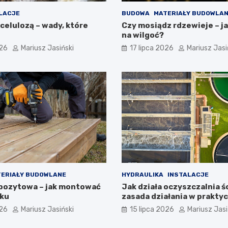
LACJE
BUDOWA
MATERIAŁY BUDOWLA
celulozą – wady, które
Czy mosiądz rdzewieje – j
na wilgoć?
026
Mariusz Jasiński
17 lipca 2026
Mariusz Jasi
ERIAŁY BUDOWLANE
HYDRAULIKA
INSTALACJE
pozytowa – jak montować
Jak działa oczyszczalnia ś
oku
zasada działania w prakty
026
Mariusz Jasiński
15 lipca 2026
Mariusz Jasi