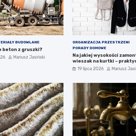
ERIAŁY BUDOWLANE
ORGANIZACJA PRZESTRZENI
PORADY DOMOWE
e beton z gruszki?
Na jakiej wysokości zamo
026
Mariusz Jasiński
wieszak na kurtki – prakt
wskazówki
19 lipca 2026
Mariusz Jasi