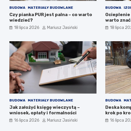
BUDOWA
MATERIAŁY BUDOWLANE
BUDOWA
IZO
Czy pianka PUR jest palna – co warto
Ocieplenie 
wiedzieć?
warto znać
18 lipca 2026
Mariusz Jasiński
18 lipca 2
BUDOWA
MATERIAŁY BUDOWLANE
BUDOWA
MAT
Jak założyć księgę wieczystą –
Deska kom
wniosek, opłaty i formalności
krok po kr
16 lipca 2026
Mariusz Jasiński
16 lipca 2