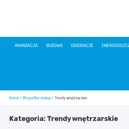
Skip
to
content
ARANŻACJA
BUDOWA
DEKORACJE
ENERGOOSZC
Home
Wszystkie newsy
Trendy wnętrzarskie
Kategoria:
Trendy wnętrzarskie