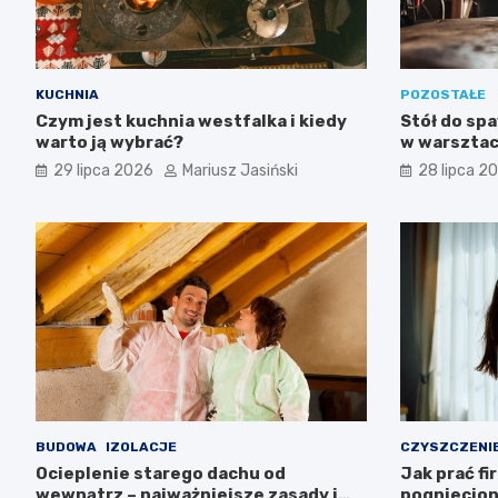
KUCHNIA
POZOSTAŁE
Czym jest kuchnia westfalka i kiedy
Stół do spa
warto ją wybrać?
w warsztac
29 lipca 2026
Mariusz Jasiński
28 lipca 2
BUDOWA
IZOLACJE
CZYSZCZENI
Ocieplenie starego dachu od
Jak prać fir
wewnątrz – najważniejsze zasady i
pogniecio