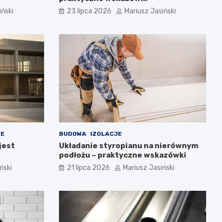
iński
23 lipca 2026
Mariusz Jasiński
NE
BUDOWA
IZOLACJE
jest
Układanie styropianu na nierównym
podłożu – praktyczne wskazówki
ński
21 lipca 2026
Mariusz Jasiński