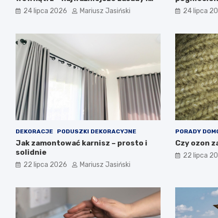
błędy
24 lipca 2026
Mariusz Jasiński
24 lipca 2
DEKORACJE
PODUSZKI DEKORACYJNE
PORADY DOM
Jak zamontować karnisz – prosto i
Czy ozon z
solidnie
22 lipca 2
22 lipca 2026
Mariusz Jasiński