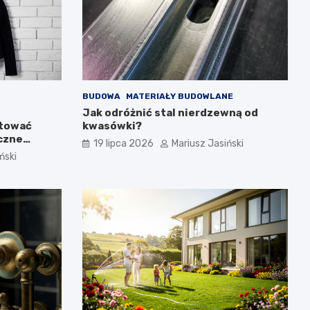
BUDOWA
MATERIAŁY BUDOWLANE
Jak odróżnić stal nierdzewną od
ntować
kwasówki?
yczne
19 lipca 2026
Mariusz Jasiński
ński