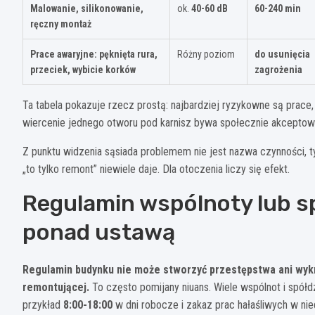
Malowanie, silikonowanie,
ok.
40-60 dB
60-240 min
ręczny montaż
Prace awaryjne: pęknięta rura,
Różny poziom
do usunięcia
przeciek, wybicie korków
zagrożenia
Ta tabela pokazuje rzecz prostą: najbardziej ryzykowne są prace
wiercenie jednego otworu pod karnisz bywa społecznie akceptowan
Z punktu widzenia sąsiada problemem nie jest nazwa czynności, ty
„to tylko remont” niewiele daje. Dla otoczenia liczy się efekt.
Regulamin wspólnoty lub spó
ponad ustawą
Regulamin budynku nie może stworzyć przestępstwa ani wykro
remontującej.
To często pomijany niuans. Wiele wspólnot i spółd
przykład
8:00-18:00
w dni robocze i zakaz prac hałaśliwych w nie