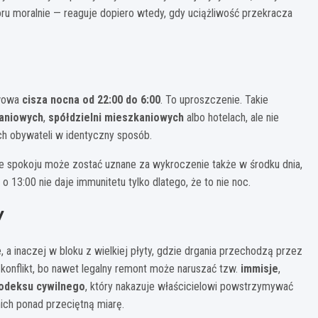
oru moralnie — reaguje dopiero wtedy, gdy uciążliwość przekracza
awowa
cisza nocna od 22:00 do 6:00
. To uproszczenie. Takie
aniowych
,
spółdzielni mieszkaniowych
albo hotelach, ale nie
ch obywateli w identyczny sposób.
ie spokoju może zostać uznane za wykroczenie także w środku dnia,
o 13:00 nie daje immunitetu tylko dlatego, że to nie noc.
y
a inaczej w bloku z wielkiej płyty, gdzie drgania przechodzą przez
o konflikt, bo nawet legalny remont może naruszać tzw.
immisje
,
Kodeksu cywilnego
, który nakazuje właścicielowi powstrzymywać
ich ponad przeciętną miarę.