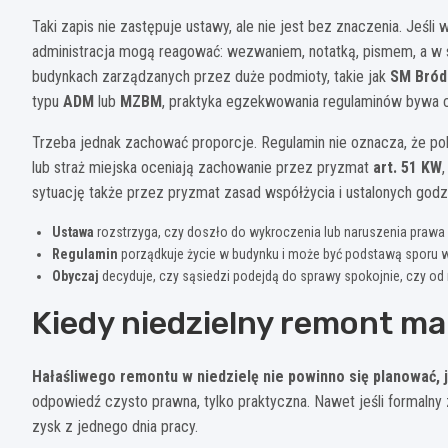
Taki zapis nie zastępuje ustawy, ale nie jest bez znaczenia. Jeśli
administracja mogą reagować: wezwaniem, notatką, pismem, a w
budynkach zarządzanych przez duże podmioty, takie jak
SM Bród
typu
ADM
lub
MZBM
, praktyka egzekwowania regulaminów bywa 
Trzeba jednak zachować proporcje. Regulamin nie oznacza, że poli
lub straż miejska oceniają zachowanie przez pryzmat
art. 51 KW
sytuację także przez pryzmat zasad współżycia i ustalonych godzi
Ustawa
rozstrzyga, czy doszło do wykroczenia lub naruszenia prawa
Regulamin
porządkuje życie w budynku i może być podstawą sporu
Obyczaj
decyduje, czy sąsiedzi podejdą do sprawy spokojnie, czy od r
Kiedy niedzielny remont ma 
Hałaśliwego remontu w niedzielę nie powinno się planować, je
odpowiedź czysto prawna, tylko praktyczna. Nawet jeśli formalny z
zysk z jednego dnia pracy.