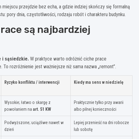
 miejscu przejdzie bez echa, a gdzie indziej skończy się formalną
tu: pory dnia, częstotliwości, rodzaju robót i charakteru budynku.
race są najbardziej
i sąsiedzkie.
W praktyce warto odróżnić ciche prace
 To rozróżnienie jest ważniejsze niż sama nazwa „remont”.
Ryzyko konfliktu / interwencji
Kiedy ma sens w niedzielę
Wysokie; łatwo o skargę z
Praktycznie tylko przy awarii
powołaniem na
art. 51 KW
albo pilnej konieczności
Podwyższone; uciążliwe nawet w
Lepiej przenieść na dni robocze
dzień
lub sobotę