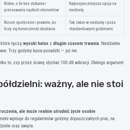
Niskie, o ile bez stukania i
Najbezpieczniejsza opcja na
przesuwania ciężkich elementów
niedzielę
Niższe społecznie i prawnie, bo
Tak, także w niedzielę i poza
liczy się konieczność działania
standardowymi godzinami
, które łączą
wysoki hałas
z
długim czasem trwania
. Niedzielne
e. Trzy godziny kucia posadzki — już nie.
lko to, czy przez ścianę słychać 100 dB wibracji. Dlatego argument
łdzielni: ważny, ale nie stoi
czenia, ale może realnie utrudnić życie osobie
zielni wpisuje do regulaminów godziny dopuszczalnych prac, na
dziele oraz święta.