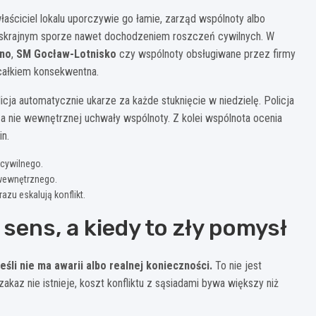
 właściciel lokalu uporczywie go łamie, zarząd wspólnoty albo
 skrajnym sporze nawet dochodzeniem roszczeń cywilnych. W
no
,
SM Gocław-Lotnisko
czy wspólnoty obsługiwane przez firmy
całkiem konsekwentna.
cja automatycznie ukarze za każde stuknięcie w niedzielę. Policja
, a nie wewnętrznej uchwały wspólnoty. Z kolei wspólnota ocenia
n.
 cywilnego.
 wewnętrznego.
azu eskalują konflikt.
sens, a kiedy to zły pomysł
śli nie ma awarii albo realnej konieczności.
To nie jest
akaz nie istnieje, koszt konfliktu z sąsiadami bywa większy niż