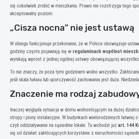
się cokolwiek zrobić w mieszkaniu. Prawo nie rozstrzyga tego sp
akceptowalny poziom.
„Cisza nocna” nie jest ustawą
W obiegu funkcjonuje przekonanie, że w Polsce obowiązuje ust
godziny często pojawiają się w
regulaminach wspólnot mieszk
wynikają wprost z jednej ogólnej ustawy obowiązującej wszystki
To nie znaczy, że poza tymi godzinami wolno wszystko. Zakłócan
jeśli skala hałasu lub uporczywość zachowania jest duża. Niedziela 
Znaczenie ma rodzaj zabudow
Inaczej wygląda sytuacja w domu wolnostojącym na dużej działce, 
stropy i piony instalacyjne. W budynkach wielorodzinnych łatwiej 
czyli oddziaływanie na sąsiednie lokale. Tu wchodzi już
art. 144 
się od działań zakłócających korzystanie z nieruchomości sąsiedn