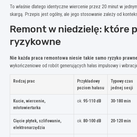
To właśnie dlatego identyczne wiercenie przez 20 minut w jednym
skargą. Przepis jest ogólny, ale jego stosowanie zależy od konteks
Remont w niedzielę: które p
ryzykowne
Nie każda praca remontowa niesie takie samo ryzyko prawne 
wykończeniowe od robót generujących hałas impulsowy i wibracje.
Rodzaj prac
Przykładowy
Typowy czas
poziom hałasu
jednej sesji
Kucie, wiercenie,
ok.
95-110 dB
30-180 min
młotowiertarka
Cięcie płytek, szlifowanie,
ok.
80-100 dB
20-120 min
elektronarzędzia