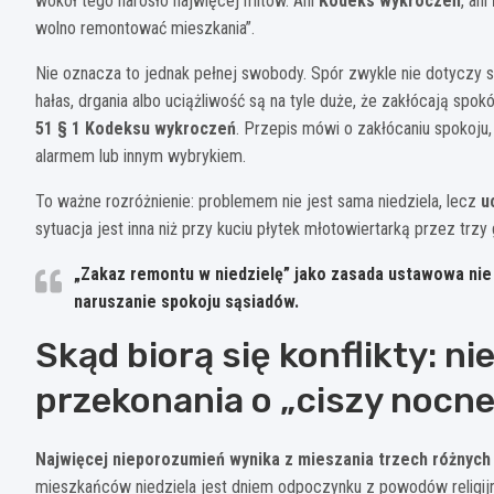
wokół tego narosło najwięcej mitów. Ani
Kodeks wykroczeń
, ani
wolno remontować mieszkania”.
Nie oznacza to jednak pełnej swobody. Spór zwykle nie dotyczy sa
hałas, drgania albo uciążliwość są na tyle duże, że zakłócają sp
51 § 1 Kodeksu wykroczeń
. Przepis mówi o zakłócaniu spokoju
alarmem lub innym wybrykiem.
To ważne rozróżnienie: problemem nie jest sama niedziela, lecz
u
sytuacja jest inna niż przy kuciu płytek młotowiertarką przez trzy 
„Zakaz remontu w niedzielę” jako zasada ustawowa nie i
naruszanie spokoju sąsiadów.
Skąd biorą się konflikty: nie
przekonania o „ciszy nocnej”
Najwięcej nieporozumień wynika z mieszania trzech różnych 
mieszkańców niedziela jest dniem odpoczynku z powodów religijny