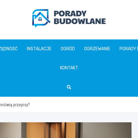
poradybudowlane.pl
ZĘDNOŚĆ
INSTALACJE
OGRÓD
OGRZEWANIE
PORADY
KONTAKT
o mówią przepisy?