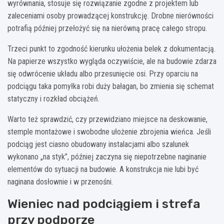
wyrównania, stosuje się rozwiązanie zgodne z projektem lub
zaleceniami osoby prowadzącej konstrukcję. Drobne nierówności
potrafią później przełożyć się na nierówną pracę całego stropu.
Trzeci punkt to zgodność kierunku ułożenia belek z dokumentacją.
Na papierze wszystko wygląda oczywiście, ale na budowie zdarza
się odwrócenie układu albo przesunięcie osi. Przy oparciu na
podciągu taka pomyłka robi duży bałagan, bo zmienia się schemat
statyczny i rozkład obciążeń.
Warto też sprawdzić, czy przewidziano miejsce na deskowanie,
stemple montażowe i swobodne ułożenie zbrojenia wieńca. Jeśli
podciąg jest ciasno obudowany instalacjami albo szalunek
wykonano „na styk”, później zaczyna się niepotrzebne naginanie
elementów do sytuacji na budowie. A konstrukcja nie lubi być
naginana dosłownie i w przenośni.
Wieniec nad podciągiem i strefa
przy podporze