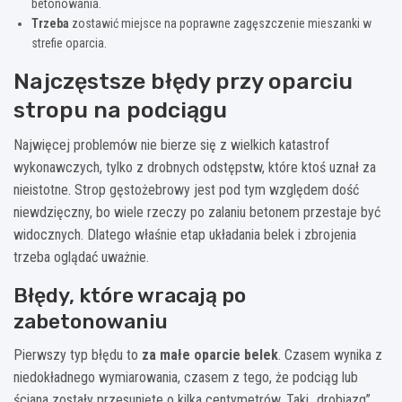
betonowania.
Trzeba
zostawić miejsce na poprawne zagęszczenie mieszanki w
strefie oparcia.
Najczęstsze błędy przy oparciu
stropu na podciągu
Najwięcej problemów nie bierze się z wielkich katastrof
wykonawczych, tylko z drobnych odstępstw, które ktoś uznał za
nieistotne. Strop gęstożebrowy jest pod tym względem dość
niewdzięczny, bo wiele rzeczy po zalaniu betonem przestaje być
widocznych. Dlatego właśnie etap układania belek i zbrojenia
trzeba oglądać uważnie.
Błędy, które wracają po
zabetonowaniu
Pierwszy typ błędu to
za małe oparcie belek
. Czasem wynika z
niedokładnego wymiarowania, czasem z tego, że podciąg lub
ściana zostały przesunięte o kilka centymetrów. Taki „drobiazg”