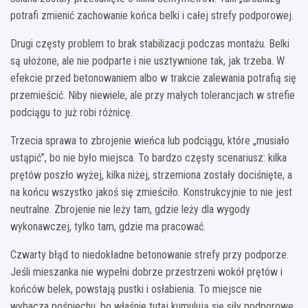
potrafi zmienić zachowanie końca belki i całej strefy podporowej.
Drugi częsty problem to brak stabilizacji podczas montażu. Belki
są ułożone, ale nie podparte i nie usztywnione tak, jak trzeba. W
efekcie przed betonowaniem albo w trakcie zalewania potrafią się
przemieścić. Niby niewiele, ale przy małych tolerancjach w strefie
podciągu to już robi różnicę.
Trzecia sprawa to zbrojenie wieńca lub podciągu, które „musiało
ustąpić”, bo nie było miejsca. To bardzo częsty scenariusz: kilka
prętów poszło wyżej, kilka niżej, strzemiona zostały dociśnięte, a
na końcu wszystko jakoś się zmieściło. Konstrukcyjnie to nie jest
neutralne. Zbrojenie nie leży tam, gdzie leży dla wygody
wykonawczej, tylko tam, gdzie ma pracować.
Czwarty błąd to niedokładne betonowanie strefy przy podporze.
Jeśli mieszanka nie wypełni dobrze przestrzeni wokół prętów i
końców belek, powstają pustki i osłabienia. To miejsce nie
wybacza pośpiechu, bo właśnie tutaj kumulują się siły podporowe.