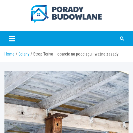
Skip
to
content
poradybudowlane.pl
Home
Ściany
Strop Teriva – oparcie na podciągu i ważne zasady