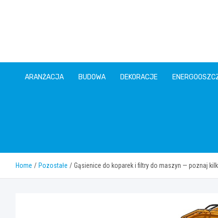
Skip
to
content
ARANŻACJA
BUDOWA
DEKORACJE
ENERGOOSZC
Home
Pozostałe
Gąsienice do koparek i filtry do maszyn — poznaj k