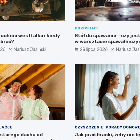
POZOSTAŁE
uchnia westfalka i kiedy
Stół do spawania – czy jes
ybrać?
w warsztacie spawalnicz
026
Mariusz Jasiński
28 lipca 2026
Mariusz Jas
LACJE
CZYSZCZENIE
PORADY DOMOW
 starego dachu od
Jak prać firanki, żeby nie b