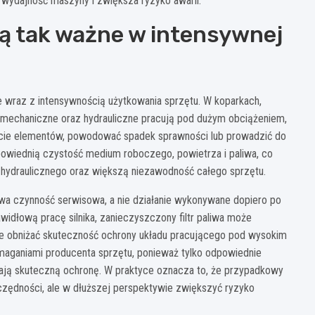
 wydajność maszyny i zwiększa ryzyko awarii.
są tak ważne w intensywnej
ie wraz z intensywnością użytkowania sprzętu. W koparkach,
 mechaniczne oraz hydrauliczne pracują pod dużym obciążeniem,
cie elementów, powodować spadek sprawności lub prowadzić do
owiednią czystość medium roboczego, powietrza i paliwa, co
adu hydraulicznego oraz większą niezawodność całego sprzętu.
wa czynność serwisowa, a nie działanie wykonywane dopiero po
widłową pracę silnika, zanieczyszczony filtr paliwa może
oże obniżać skuteczność ochrony układu pracującego pod wysokim
ymaganiami producenta sprzętu, ponieważ tylko odpowiednie
niają skuteczną ochronę. W praktyce oznacza to, że przypadkowy
zędności, ale w dłuższej perspektywie zwiększyć ryzyko