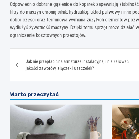
Odpowiednio dobrane gąsienice do koparek zapewniają stabilność
filtry do maszyn chronią silnik, hydraulikę, układ paliwowy i inne
dobór części oraz terminowa wymiana zużytych elementów pozwal
wydłużyć żywotność maszyny. Dzięki temu sprzęt może działać wyda
ograniczenie kosztownych przestojów.
Nawigacja
Jak nie przepłacić na armaturze instalacyjnej i nie żałować
wpisu
jakości zaworów, złączek i uszczelek?
Warto przeczytać