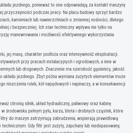
kładu jezdnego, ponieważ to one odpowiadają za kontakt maszyny
ej przyczepności podczas pracy. Na placu budowy sprzęt bardzo
ciach, kamieniach lub nawierzchniach o zmiennej nośności, dlatego
iej i bezpieczniej. Ich stan techniczny wpływa nie tylko na
ecyzję manewrowania i możliwość efektywnego wykorzystania
i, jej masę, charakter podłoża oraz intensywność eksploatacji.
stywanych przy pracach instalacyjnych i ogrodowych, a inne w
emnych lub drogowych. Znaczenie ma szerokość gąsienicy, jakość
 do układu jezdnego. Zbyt późna wymiana zużytych elementów może
go niszczenia rolek, kół napędowych i napinaczy, a w konsekwencji
eważ chronią silnik, układ hydrauliczny, paliwowy oraz kabinę
 środowisku pełnym pyłu, kurzu, błota i drobnych cząstek, które
iltry do maszyn zatrzymują zabrudzenia, wspierają prawidłową
echnicznym. Gdy filtr jest zużyty, zapchany lub niedopasowany,