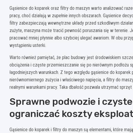
Gąsienice do koparek oraz filtry do maszyn warto analizować ra
pracy, choć działają w zupełnie innych obszarach. Gąsienice decyd
filtry zabezpieczają wewnętrzne układy przed szkodliwym działa
zużyte, maszyna może tracić pewność poruszania się w terenie. Je
pracować mniej płynnie albo szybciej ulegać awariom. W obu przyp
wystąpieniu usterki.
Warto również pamiętać, że plac budowy jest środowiskiem szcze
obciążenia i częste przemieszczanie się po nierównym podłożu sp
łagodniejszych warunkach. Z tego względu gąsienice do koparek 
nierównomiernego zużycia i właściwego napięcia, a filtry do m
realnymi warunkami pracy. Taka dbałość pozwala utrzymać sprzęt 
Sprawne podwozie i czyste
ograniczać koszty eksploat
Gąsienice do koparek i filtry do maszyn są elementami, które m