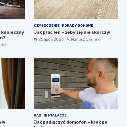
CZYSZCZENIE
PORADY DOMOWE
t konieczny
Jak prać len – żeby się nie skurczył
ym?
25 lipca 2026
Mariusz Jasiński
iński
E
GAZ
INSTALACJE
yły
Jak podłączyć domofon – krok po