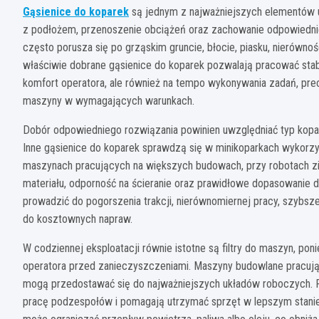
Gąsienice do koparek
są jednym z najważniejszych elementów u
z podłożem, przenoszenie obciążeń oraz zachowanie odpowiedni
często porusza się po grząskim gruncie, błocie, piasku, nierównoś
właściwie dobrane gąsienice do koparek pozwalają pracować stabiln
komfort operatora, ale również na tempo wykonywania zadań, pr
maszyny w wymagających warunkach.
Dobór odpowiedniego rozwiązania powinien uwzględniać typ kopark
Inne gąsienice do koparek sprawdzą się w minikoparkach wykorzy
maszynach pracujących na większych budowach, przy robotach zi
materiału, odporność na ścieranie oraz prawidłowe dopasowanie
prowadzić do pogorszenia trakcji, nierównomiernej pracy, szybsze
do kosztownych napraw.
W codziennej eksploatacji równie istotne są filtry do maszyn, poni
operatora przed zanieczyszczeniami. Maszyny budowlane pracują w
mogą przedostawać się do najważniejszych układów roboczych. F
pracę podzespołów i pomagają utrzymać sprzęt w lepszym stanie t