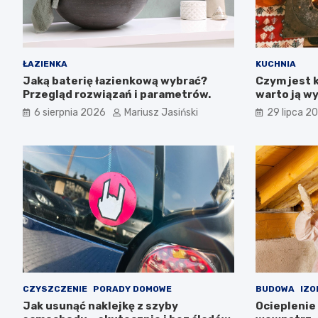
ŁAZIENKA
KUCHNIA
Jaką baterię łazienkową wybrać?
Czym jest k
Przegląd rozwiązań i parametrów.
warto ją w
6 sierpnia 2026
Mariusz Jasiński
29 lipca 2
CZYSZCZENIE
PORADY DOMOWE
BUDOWA
IZO
Jak usunąć naklejkę z szyby
Ocieplenie