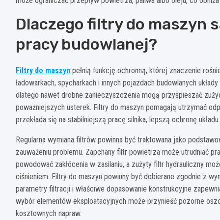
może ograniczać przepływ powietrza, paliwa albo oleju, co obniża
Dlaczego filtry do maszyn 
pracy budowlanej?
Filtry do maszyn
pełnią funkcję ochronną, której znaczenie rośn
ładowarkach, spycharkach i innych pojazdach budowlanych układy
dlatego nawet drobne zanieczyszczenia mogą przyspieszać zuży
poważniejszych usterek. Filtry do maszyn pomagają utrzymać odp
przekłada się na stabilniejszą pracę silnika, lepszą ochronę ukł
Regularna wymiana filtrów powinna być traktowana jako podstawo
zauważeniu problemu. Zapchany filtr powietrza może utrudniać pra
powodować zakłócenia w zasilaniu, a zużyty filtr hydrauliczny m
ciśnieniem. Filtry do maszyn powinny być dobierane zgodnie z w
parametry filtracji i właściwe dopasowanie konstrukcyjne zapew
wybór elementów eksploatacyjnych może przynieść pozorne oszc
kosztownych napraw.