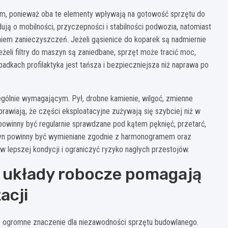
zem, ponieważ oba te elementy wpływają na gotowość sprzętu do
ują o mobilności, przyczepności i stabilności podwozia, natomiast
niem zanieczyszczeń. Jeżeli gąsienice do koparek są nadmiernie
żeli filtry do maszyn są zaniedbane, sprzęt może tracić moc,
adkach profilaktyka jest tańsza i bezpieczniejsza niż naprawa po
gólnie wymagającym. Pył, drobne kamienie, wilgoć, zmienne
rawiają, że części eksploatacyjne zużywają się szybciej niż w
powinny być regularnie sprawdzane pod kątem pęknięć, przetarć,
aszyn powinny być wymieniane zgodnie z harmonogramem oraz
w lepszej kondycji i ograniczyć ryzyko nagłych przestojów.
 układy robocze pomagają
acji
ają ogromne znaczenie dla niezawodności sprzętu budowlanego.