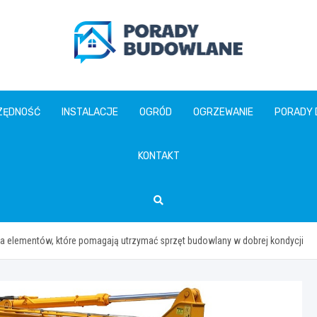
poradybudowlane.pl
ZĘDNOŚĆ
INSTALACJE
OGRÓD
OGRZEWANIE
PORADY
KONTAKT
ilka elementów, które pomagają utrzymać sprzęt budowlany w dobrej kondycji