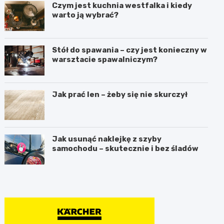
Czym jest kuchnia westfalka i kiedy
warto ją wybrać?
Stół do spawania – czy jest konieczny w
warsztacie spawalniczym?
Jak prać len – żeby się nie skurczył
Jak usunąć naklejkę z szyby
samochodu – skutecznie i bez śladów