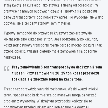
stałą kwotę za kurs albo jako stawkę zależną od odległości. W
praktyce na małych budowach częściej spotyka się po prostu
cenę „z transportem” pod konkretny adres. To wygodne, ale warto
dopytać, ile z tej ceny stanowi sam materiał.
Typowy samochód do przewozu kruszywa zabiera zwykle
kilkanaście albo kilkadziesiąt ton. Jeśli potrzeba tylko kilku ton,
koszt jednostkowy transportu rośnie bardzo mocno, bo kurs i tak
trzeba opłacić. Właśnie dlatego małe zamówienia są pozornie
najdroższe.
Przy zamówieniu
5 ton
transport bywa droższy niż sam
tłuczeń. Przy zamówieniu
20–25 ton
koszt przewozu
rozkłada się znacznie lepiej na każdą tonę.
Trzeba też sprawdzić warunki rozładunku. Wąski wjazd, miękki
teren, spadek albo brak miejsca do manewru mogą oznaczać
problem z wywrotką. W skrajnym przypadku kończy się to
dodatkowym przeładunkiem albo koniecznością dowozu