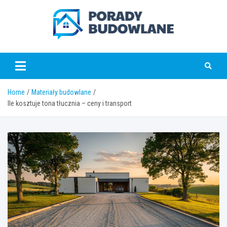
Skip
to
content
poradybudowlane.pl
Home
Materiały budowlane
Ile kosztuje tona tłucznia – ceny i transport