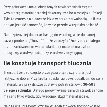
Przy ścieżkach i mniej obciążonych nawierzchniach często
wybiera się materiał bardziej dekoracyjny albo o mniejszej frakcji.
Tyle że estetyka nie zawsze idzie w parze z trwałością. Jeśli ma
po tym jeździć samochód, liczy się przede wszystkim nośność.
Najbezpieczniej dobierać frakcję do warstwy, a nie do samej
nazwy produktu. „Tłuczeń” może znaczyć różne rzeczy, dlatego
przed zamówieniem warto ustalić, czy materiał ma być na
podsypkę, warstwę nośną czy warstwę zamykającą.
Ile kosztuje transport tłucznia
Transport bardzo często przesądza o tym, czy oferta jest
faktycznie dobra. Przy krótkim dystansie bywa dodatkiem do ceny
materiału, ale przy dalszej dostawie potrafi stanowić
30–50%
całego rachunku
. Dlatego porównywanie samych stawek za tonę
ma sens tylko wtedy, gdy wiadomo, skąd materiał jedzie.
Najczęściej przewóz liczy się w jeden z dwóch sposobów: jako