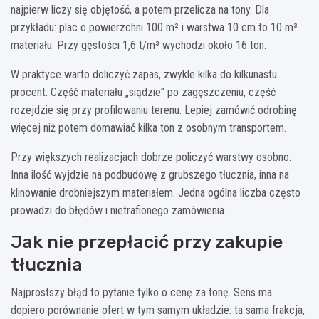
najpierw liczy się objętość, a potem przelicza na tony. Dla
przykładu: plac o powierzchni 100 m² i warstwa 10 cm to 10 m³
materiału. Przy gęstości 1,6 t/m³ wychodzi około 16 ton.
W praktyce warto doliczyć zapas, zwykle kilka do kilkunastu
procent. Część materiału „siądzie” po zagęszczeniu, część
rozejdzie się przy profilowaniu terenu. Lepiej zamówić odrobinę
więcej niż potem domawiać kilka ton z osobnym transportem.
Przy większych realizacjach dobrze policzyć warstwy osobno.
Inna ilość wyjdzie na podbudowę z grubszego tłucznia, inna na
klinowanie drobniejszym materiałem. Jedna ogólna liczba często
prowadzi do błędów i nietrafionego zamówienia.
Jak nie przepłacić przy zakupie
tłucznia
Najprostszy błąd to pytanie tylko o cenę za tonę. Sens ma
dopiero porównanie ofert w tym samym układzie: ta sama frakcja,