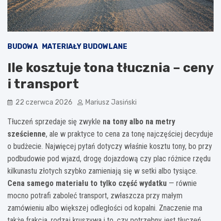
BUDOWA
MATERIAŁY BUDOWLANE
Ile kosztuje tona tłucznia – ceny
i transport
22 czerwca 2026
Mariusz Jasiński
Tłuczeń sprzedaje się zwykle
na tony albo na metry
sześcienne
, ale w praktyce to cena za tonę najczęściej decyduje
o budżecie. Najwięcej pytań dotyczy właśnie kosztu tony, bo przy
podbudowie pod wjazd, drogę dojazdową czy plac różnice rzędu
kilkunastu złotych szybko zamieniają się w setki albo tysiące.
Cena samego materiału to tylko część wydatku
— równie
mocno potrafi zaboleć transport, zwłaszcza przy małym
zamówieniu albo większej odległości od kopalni. Znaczenie ma
także frakcja, rodzaj kruszywa i to, czy potrzebny jest tłuczeń