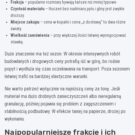
Frakcja
– popularne rozmiary bywają tańsze niż mniej typowe.
Czystość materiału
– tłuczeń bez nadmiaru pyłu i gliny jest zwykle
droższy.
Miejsce zakupu
– cena w kopalni i cena „z dostawą” to dwa różne
światy.
Wielkość zamówienia
– przy większej ilości łatwiej wynegocjować
stawkę.
Duże znaczenie ma też sezon. W okresie intensywnych robót
budowlanych i drogowych ceny potrafią iść w górę, bo rośnie
popyt i wydłuża się czas oczekiwania na transport. Poza sezonem
łatwiej trafić na bardziej elastyczne warunki.
Nie warto patrzeć wyłącznie na najniższą cenę za tonę. Jeśli
materiał ma dużo drobnych zanieczyszczeń albo nieregularną
granulację, później pojawia się problem z zagęszczeniem i
stabilnością podbudowy. W efekcie taniej na papierze, drożej po
wykonaniu.
Najpopularniejsze frakcje i ich