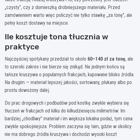
„czysty”, czy z domieszką drobniejszego materiału. Przed
zamówieniem warto więc policzyć nie tylko stawkę „za tonę”, ale
pełny koszt dostawy na miejsce.
Ile kosztuje tona tłucznia w
praktyce
Najczęściej spotykany przedział to około
60–140 zł za tonę
, ale
to szeroki zakres i nie bierze się znikąd. Na jednym końcu są
tańsze kruszywa o popularnych frakcjach, kupowane blisko źródła.
Na drugim — materiał lepszej jakości, sortowany, płukany albo po
prostu dowożony dalej.
Do prac drogowych i podbudów pod kostkę zwykle wybiera się
tłuczeń w frakcjach od kilku do kilkudziesięciu milimetrów. Im
bardziej „chodliwy” materiał i im większa lokalna podaż, tym cena
zwykle spokojniejsza. Problem zaczyna się tam, gdzie w okolicy
nie ma dobrego źródła kruszywa i dochodzi wysoki koszt