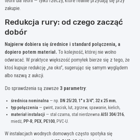
teorii dla teorii — tylko rzeczy, które realnie przydają się przy
zakupie.
Redukcja rury: od czego zacząć
dobór
Najpierw dobiera się średnice i standard połączenia, a
dopiero potem materiał.
To kolejność, której nie wolno
odwracać. W praktyce większość pomyłek bierze się z tego, że
ktoś kupuje redukcję „na oko”, sugerując się samym wyglądem
albo nazwą z aukcji.
Do sprawdzenia są zawsze
3 parametry
:
średnica nominalna
— np.
DN 25/20
,
1″ x 3/4″
,
32 x 25 mm
,
typ połączenia
— gwint, zacisk, lut, zgrzew, spawanie, kielich,
materiał instalacji
— stal czarna, stal nierdzewna
AISI 304
/
316
,
miedź,
PP-R
,
PEX
,
PE100
, PVC-U.
W instalacjach wodnych domowych często spotyka się