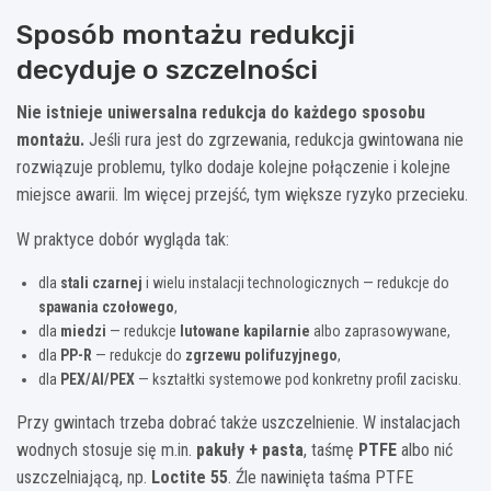
Sposób montażu redukcji
decyduje o szczelności
Nie istnieje uniwersalna redukcja do każdego sposobu
montażu.
Jeśli rura jest do zgrzewania, redukcja gwintowana nie
rozwiązuje problemu, tylko dodaje kolejne połączenie i kolejne
miejsce awarii. Im więcej przejść, tym większe ryzyko przecieku.
W praktyce dobór wygląda tak:
dla
stali czarnej
i wielu instalacji technologicznych — redukcje do
spawania czołowego
,
dla
miedzi
— redukcje
lutowane kapilarnie
albo zaprasowywane,
dla
PP-R
— redukcje do
zgrzewu polifuzyjnego
,
dla
PEX/Al/PEX
— kształtki systemowe pod konkretny profil zacisku.
Przy gwintach trzeba dobrać także uszczelnienie. W instalacjach
wodnych stosuje się m.in.
pakuły + pasta
, taśmę
PTFE
albo nić
uszczelniającą, np.
Loctite 55
. Źle nawinięta taśma PTFE