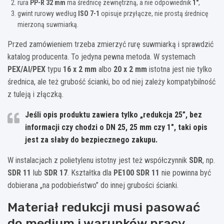
rura
PP-R 32 mm
ma średnicę zewnętrzną, a nie odpowiednik
1″
,
gwint rurowy według
ISO 7-1
opisuje przyłącze, nie prostą średnicę
mierzoną suwmiarką.
Przed zamówieniem trzeba zmierzyć rurę suwmiarką i sprawdzić
katalog producenta. To jedyna pewna metoda. W systemach
PEX/Al/PEX
typu
16 x 2 mm
albo
20 x 2 mm
istotna jest nie tylko
średnica, ale też grubość ścianki, bo od niej zależy kompatybilność
z tuleją i złączką.
Jeśli opis produktu zawiera tylko „redukcja 25”, bez
informacji czy chodzi o
DN 25
,
25 mm
czy
1″
, taki opis
jest za słaby do bezpiecznego zakupu.
W instalacjach z polietylenu istotny jest też współczynnik
SDR
, np.
SDR 11
lub
SDR 17
. Kształtka dla
PE100 SDR 11
nie powinna być
dobierana „na podobieństwo” do innej grubości ścianki.
Materiał redukcji musi pasować
do medium i warunków pracy