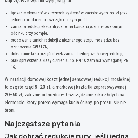
Najczęstsze wpadki wyglądają tak:
łączenie elementów z różnych systemów zaciskowych, np. złączki
jednego producenta i szczęki o innym profilu,
zamiana redukcji ekscentrycznej na koncentryczną w poziomym
odcinku przy pompie,
stosowanie tanich redukcji z nieznanego stopu mosiądzu bez
oznaczenia
CW617N
,
dokładanie kilku przejściówek zamiast jednej właściwej redukcji,
brak sprawdzenia klasy ciśnienia, np.
PN 10
zamiast wymaganej
PN
16
.
W instalacji domowej koszt jednej sensownej redukcji mosiężnej
to często rząd
5–20 zł
, a markowej kształtki zaprasowywanej
20–60 zł
, zależnie od średnicy. Oszczędzanie kilku złotych na
elemencie, który potem wymaga kucia ściany, po prostu się nie
broni.
Najczęstsze pytania
Jak dobrać redukcję rury, jeśli jedna