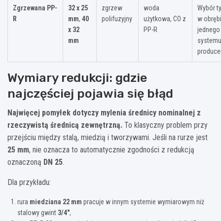
Zgrzewana PP-
32 x 25
zgrzew
woda
Wybór ty
R
mm
,
40
polifuzyjny
użytkowa, CO z
w obręb
x 32
PP-R
jednego
mm
system
produce
Wymiary redukcji: gdzie
najczęściej pojawia się błąd
Najwięcej pomyłek dotyczy mylenia średnicy nominalnej z
rzeczywistą średnicą zewnętrzną.
To klasyczny problem przy
przejściu między stalą, miedzią i tworzywami. Jeśli na rurze jest
25 mm
, nie oznacza to automatycznie zgodności z redukcją
oznaczoną
DN 25
.
Dla przykładu:
rura
miedziana 22 mm
pracuje w innym systemie wymiarowym niż
stalowy gwint
3/4″
,