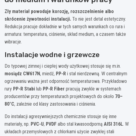
Zły materiał powoduje korozję, rozszczelnienie albo
skrócenie żywotności instalacji.
To nie jest detal estetyczny.
Redukcja pracuje dokładnie w tych samych warunkach co rura i
armatura: temperatura, ciśnienie, skład medium, a czasem także
wibracje.
Instalacje wodne i grzewcze
Do typowej zimnej i ciepłej wody użytkowej stosuje się m.in.
mosiądz CW617N
, miedź,
PP-R
i stal nierdzewną. W centralnym
ogrzewaniu ważna jest odporność temperaturowa. Przykładowo
rury
PP-R Stabi
lub
PP-R Fiber
pracują zwykle w systemach
producentów przy temperaturach projektowych do około
70–
80°C
, zależnie od klasy zastosowania i ciśnienia.
Do instalacji agresywniejszych chemicznie stosuje się inne
materiały, np.
PVC-U
,
PVDF
albo stal kwasoodporną
AISI 316L
. W
układach przemysłowych z chlorkami użycie zwykłej stali