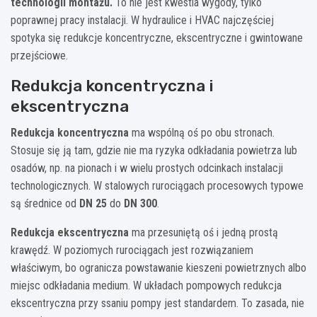
technologii montażu.
To nie jest kwestia wygody, tylko
poprawnej pracy instalacji. W hydraulice i HVAC najczęściej
spotyka się redukcje koncentryczne, ekscentryczne i gwintowane
przejściowe.
Redukcja koncentryczna i
ekscentryczna
Redukcja koncentryczna
ma wspólną oś po obu stronach.
Stosuje się ją tam, gdzie nie ma ryzyka odkładania powietrza lub
osadów, np. na pionach i w wielu prostych odcinkach instalacji
technologicznych. W stalowych rurociągach procesowych typowe
są średnice od
DN 25
do
DN 300
.
Redukcja ekscentryczna
ma przesuniętą oś i jedną prostą
krawędź. W poziomych rurociągach jest rozwiązaniem
właściwym, bo ogranicza powstawanie kieszeni powietrznych albo
miejsc odkładania medium. W układach pompowych redukcja
ekscentryczna przy ssaniu pompy jest standardem. To zasada, nie