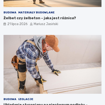
BUDOWA
MATERIAŁY BUDOWLANE
Żelbet czy żelbeton – jaka jest różnica?
21 lipca 2026
Mariusz Jasiński
BUDOWA
IZOLACJE
Układanie styropianu na nierównym podłożu –