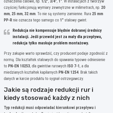
oznaczenia calowe, np.
1/2″
,
3/4″
,
1″
. W instalacjach z tworzyw
częściej funkcjonują wymiary zewnętrzne w milimetrach, np.
20
mm
,
25 mm
,
32 mm
. To nie są systemy zamienne. Rura
25 mm
PP-R
nie oznacza tego samego co
1″
stalowy gwint.
Redukcja nie kompensuje błędnie dobranej średnicy
instalacji. Jeśli przewód jest za mały dla przepływu,
redukcja tylko maskuje problem montażowy.
Przy zakupie warto sprawdzić, czy producent podaje zgodność z
normą. Dla kształtek stalowych do spawania typowe odniesienie
to
PN-EN 10253
, dla gwintów rurowych
ISO 7-1
, a dla
miedzianych kształtek kapilarnych
PN-EN 1254
. Brak takich
danych w karcie produktu to sygnał ostrzegawczy.
Jakie są rodzaje redukcji rur i
kiedy stosować każdy z nich
Typ redukcji musi odpowiadać kierunkowi przepływu i