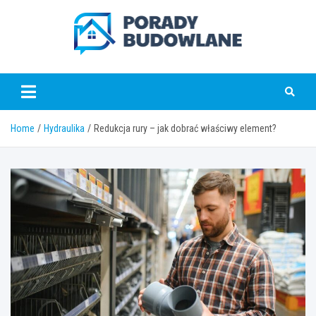
Skip
to
content
poradybudowlane.pl
Home
Hydraulika
Redukcja rury – jak dobrać właściwy element?