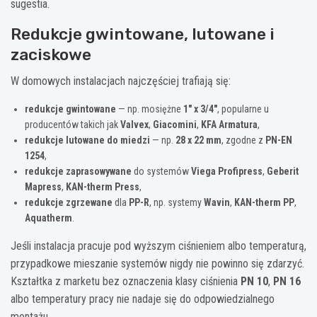
sugestia.
Redukcje gwintowane, lutowane i
zaciskowe
W domowych instalacjach najczęściej trafiają się:
redukcje gwintowane
— np. mosiężne
1″ x 3/4″
, popularne u
producentów takich jak
Valvex
,
Giacomini
,
KFA Armatura
,
redukcje lutowane do miedzi
— np.
28 x 22 mm
, zgodne z
PN-EN
1254
,
redukcje zaprasowywane
do systemów
Viega Profipress
,
Geberit
Mapress
,
KAN-therm Press
,
redukcje zgrzewane
dla
PP-R
, np. systemy
Wavin
,
KAN-therm PP
,
Aquatherm
.
Jeśli instalacja pracuje pod wyższym ciśnieniem albo temperaturą,
przypadkowe mieszanie systemów nigdy nie powinno się zdarzyć.
Kształtka z marketu bez oznaczenia klasy ciśnienia
PN 10
,
PN 16
albo temperatury pracy nie nadaje się do odpowiedzialnego
montażu.