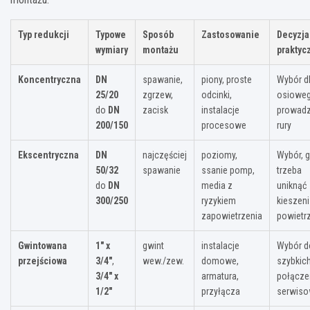
Typ redukcji
Typowe
Sposób
Zastosowanie
Decyzja
wymiary
montażu
praktyc
Koncentryczna
DN
spawanie,
piony, proste
Wybór d
25/20
zgrzew,
odcinki,
osiowe
do
DN
zacisk
instalacje
prowadz
200/150
procesowe
rury
Ekscentryczna
DN
najczęściej
poziomy,
Wybór, 
50/32
spawanie
ssanie pomp,
trzeba
do
DN
media z
uniknąć
300/250
ryzykiem
kieszeni
zapowietrzenia
powietr
Gwintowana
1″ x
gwint
instalacje
Wybór d
przejściowa
3/4″
,
wew./zew.
domowe,
szybkic
3/4″ x
armatura,
połącze
1/2″
przyłącza
serwis