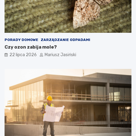
PORADY DOMOWE
ZARZĄDZANIE ODPADAMI
Czy ozon zabija mole?
22 lipca 2026
Mariusz Jasiński