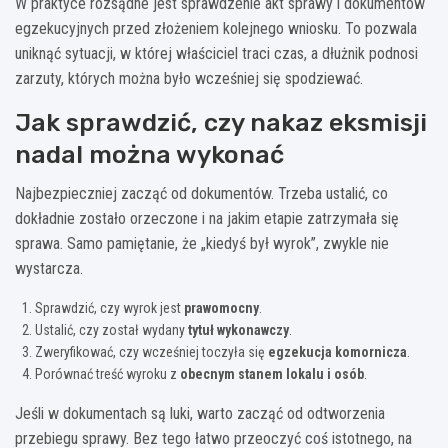
W praktyce rozsądne jest sprawdzenie akt sprawy i dokumentów
egzekucyjnych przed złożeniem kolejnego wniosku. To pozwala
uniknąć sytuacji, w której właściciel traci czas, a dłużnik podnosi
zarzuty, których można było wcześniej się spodziewać.
Jak sprawdzić, czy nakaz eksmisji
nadal można wykonać
Najbezpieczniej zacząć od dokumentów. Trzeba ustalić, co
dokładnie zostało orzeczone i na jakim etapie zatrzymała się
sprawa. Samo pamiętanie, że „kiedyś był wyrok”, zwykle nie
wystarcza.
Sprawdzić, czy wyrok jest
prawomocny
.
Ustalić, czy został wydany
tytuł wykonawczy
.
Zweryfikować, czy wcześniej toczyła się
egzekucja komornicza
.
Porównać treść wyroku z
obecnym stanem lokalu i osób
.
Jeśli w dokumentach są luki, warto zacząć od odtworzenia
przebiegu sprawy. Bez tego łatwo przeoczyć coś istotnego, na