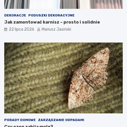
DEKORACJE
PODUSZKI DEKORACYJNE
Jak zamontować karnisz – prosto i solidnie
22 lipca 2026
Mariusz Jasiński
PORADY DOMOWE
ZARZĄDZANIE ODPADAMI
Czy ozon zabija mole?