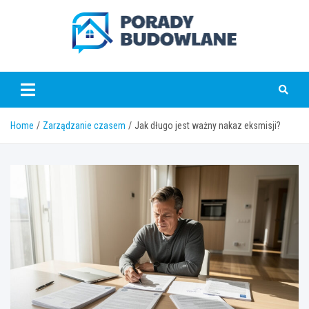
Skip
to
content
poradybudowlane.pl
Home
Zarządzanie czasem
Jak długo jest ważny nakaz eksmisji?