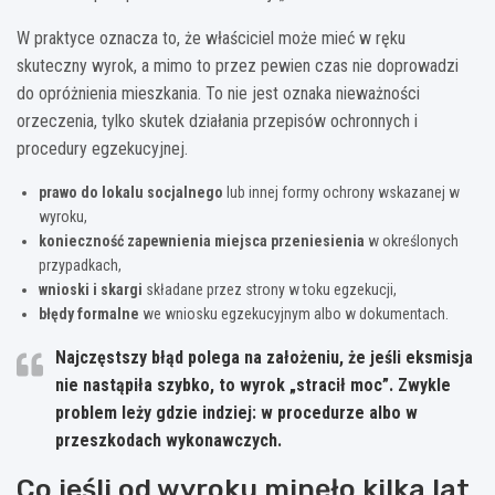
W praktyce oznacza to, że właściciel może mieć w ręku
skuteczny wyrok, a mimo to przez pewien czas nie doprowadzi
do opróżnienia mieszkania. To nie jest oznaka nieważności
orzeczenia, tylko skutek działania przepisów ochronnych i
procedury egzekucyjnej.
prawo do lokalu socjalnego
lub innej formy ochrony wskazanej w
wyroku,
konieczność zapewnienia miejsca przeniesienia
w określonych
przypadkach,
wnioski i skargi
składane przez strony w toku egzekucji,
błędy formalne
we wniosku egzekucyjnym albo w dokumentach.
Najczęstszy błąd polega na założeniu, że jeśli eksmisja
nie nastąpiła szybko, to wyrok „stracił moc”. Zwykle
problem leży gdzie indziej: w procedurze albo w
przeszkodach wykonawczych.
Co jeśli od wyroku minęło kilka lat