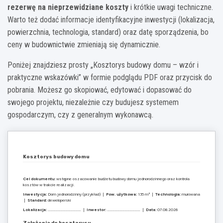
rezerwę na nieprzewidziane koszty
i krótkie uwagi techniczne.
Warto też dodać informacje identyfikacyjne inwestycji (lokalizacja,
powierzchnia, technologia, standard) oraz datę sporządzenia, bo
ceny w budownictwie zmieniają się dynamicznie.
Poniżej znajdziesz prosty „Kosztorys budowy domu – wzór i
praktyczne wskazówki” w formie podglądu PDF oraz przycisk do
pobrania. Możesz go skopiować, edytować i dopasować do
swojego projektu, niezależnie czy budujesz systemem
gospodarczym, czy z generalnym wykonawcą.
Kosztorys budowy domu
Cel dokumentu:
wstępne oszacowanie budżetu budowy domu jednorodzinnego oraz kontrola
kosztów w trakcie realizacji.
Inwestycja:
Dom jednorodzinny (przykład) |
Pow. użytkowa:
135 m² |
Technologia:
murowana
|
Standard:
deweloperski
Lokalizacja:
…………………………………. |
Inwestor:
…………………………………. |
Data:
07.08.2026
Założenia do kosztorysu