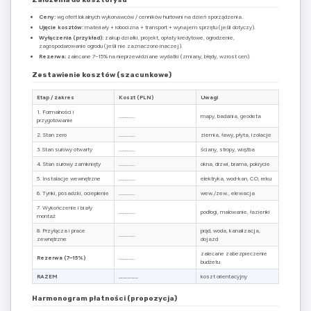
Ceny:
wg ofert lokalnych wykonawców / cenników hurtowni na dzień sporządzenia.
Ujęcie kosztów:
materiały + robocizna + transport + wynajem sprzętu (jeśli dotyczy).
Wyłączenia (przykład):
zakup działki, projekt, opłaty kredytowe, ogrodzenie,
zagospodarowanie ogrodu (jeśli nie zaznaczono inaczej).
Rezerwa:
zalecane 7–15% na nieprzewidziane wydatki (zmiany, błędy, wzrost cen).
Zestawienie kosztów (szacunkowe)
Etap / zakres
Koszt (PLN)
Uwagi
1. Formalności i
…………..
mapy, badania, geodeta
przygotowanie
2. Stan zero
…………..
ziemia, ławy, płyta, izolacje
3. Stan surowy otwarty
…………..
ściany, stropy, więźba
4. Stan surowy zamknięty
…………..
okna, drzwi, brama, pokrycie
5. Instalacje wewnętrzne
…………..
elektryka, wod-kan, CO, reku
6. Tynki, posadzki, ocieplenie
…………..
wew./zew., elewacja
7. Wykończenie i biały
…………..
podłogi, malowanie, łazienki
montaż
8. Przyłącza i prace
prąd, woda, kanalizacja,
…………..
zewnętrzne
dojazd
zalecane zabezpieczenie
Rezerwa (7–15%)
…………..
budżetu
RAZEM
…………..
koszt orientacyjny
Harmonogram płatności (propozycja)