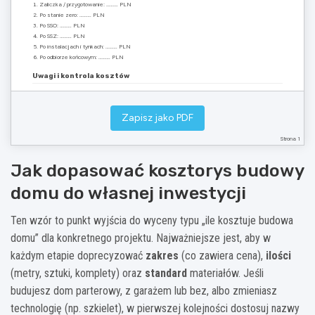
Zaliczka / przygotowanie: ………. PLN
Po stanie zero: ………. PLN
Po SSO: ………. PLN
Po SSZ: ………. PLN
Po instalacjach i tynkach: ………. PLN
Po odbiorze końcowym: ………. PLN
Uwagi i kontrola kosztów
Porównuj oferty „jabłko do jabłka”:
ten sam zakres, materiały, terminy, gwarancja.
Ustal zasady zmian:
każda zmiana wyceniana i zatwierdzana przed wykonaniem.
Dokumentuj wydatki:
faktury/rachunki + opis pozycji (etap, pomieszczenie).
Zapisz jako PDF
Strona 1
Dokument pomocniczy – do uzupełnienia indywidualnie. Wygenerowano:
07.08.2026
Jak dopasować kosztorys budowy
domu do własnej inwestycji
Ten wzór to punkt wyjścia do wyceny typu „ile kosztuje budowa
domu” dla konkretnego projektu. Najważniejsze jest, aby w
każdym etapie doprecyzować
zakres
(co zawiera cena),
ilości
(metry, sztuki, komplety) oraz
standard
materiałów. Jeśli
budujesz dom parterowy, z garażem lub bez, albo zmieniasz
technologię (np. szkielet), w pierwszej kolejności dostosuj nazwy