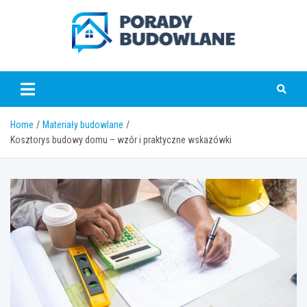
Skip
to
content
poradybudowlane.pl
Home
Materiały budowlane
Kosztorys budowy domu – wzór i praktyczne wskazówki