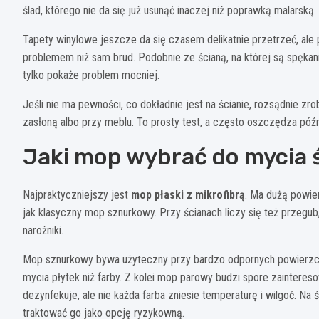
ślad, którego nie da się już usunąć inaczej niż poprawką malarską.
Tapety winylowe jeszcze da się czasem delikatnie przetrzeć, ale 
problemem niż sam brud. Podobnie ze ścianą, na której są spękania
tylko pokaże problem mocniej.
Jeśli nie ma pewności, co dokładnie jest na ścianie, rozsądnie 
zasłoną albo przy meblu. To prosty test, a często oszczędza późn
Jaki mop wybrać do mycia 
Najpraktyczniejszy jest
mop płaski z mikrofibrą
. Ma dużą powie
jak klasyczny mop sznurkowy. Przy ścianach liczy się też przegub,
narożniki.
Mop sznurkowy bywa użyteczny przy bardzo odpornych powierzchni
mycia płytek niż farby. Z kolei mop parowy budzi spore zaintere
dezynfekuje, ale nie każda farba zniesie temperaturę i wilgoć. Na
traktować go jako opcję ryzykowną.