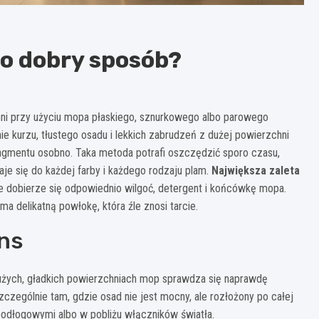
to dobry sposób?
i przy użyciu mopa płaskiego, sznurkowego albo parowego
ie kurzu, tłustego osadu i lekkich zabrudzeń z dużej powierzchni
agmentu osobno. Taka metoda potrafi oszczędzić sporo czasu,
aje się do każdej farby i każdego rodzaju plam.
Największa zaleta
ile dobierze się odpowiednio wilgoć, detergent i końcówkę mopa.
a delikatną powłokę, która źle znosi tarcie.
ens
użych, gładkich powierzchniach mop sprawdza się naprawdę
czególnie tam, gdzie osad nie jest mocny, ale rozłożony po całej
ypodłogowymi albo w pobliżu włączników światła.