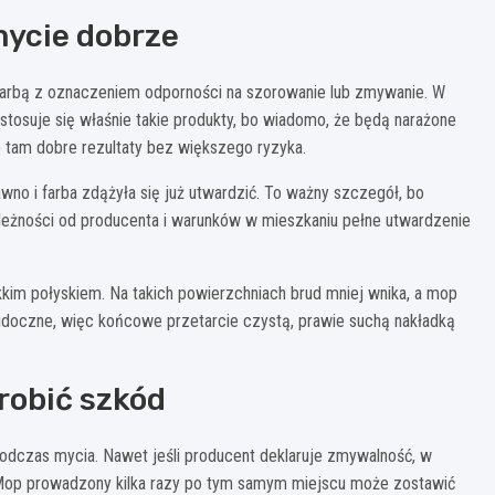
mycie dobrze
farbą z oznaczeniem odporności na szorowanie lub zmywanie. W
 stosuje się właśnie takie produkty, bo wiadomo, że będą narażone
je tam dobre rezultaty bez większego ryzyka.
wno i farba zdążyła się już utwardzić. To ważny szczegół, bo
leżności od producenta i warunków w mieszkaniu pełne utwardzenie
kkim połyskiem. Na takich powierzchniach brud mniej wnika, a mop
j widoczne, więc końcowe przetarcie czystą, prawie suchą nakładką
robić szkód
odczas mycia. Nawet jeśli producent deklaruje zmywalność, w
. Mop prowadzony kilka razy po tym samym miejscu może zostawić