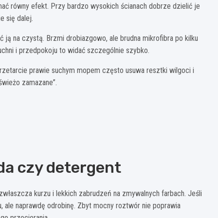
mać równy efekt. Przy bardzo wysokich ścianach dobrze dzielić je
 się dalej.
 ją na czystą. Brzmi drobiazgowo, ale brudna mikrofibra po kilku
uchni i przedpokoju to widać szczególnie szybko.
e przetarcie prawie suchym mopem często usuwa resztki wilgoci i
 „świeżo zamazane”.
a czy detergent
 zwłaszcza kurzu i lekkich zabrudzeń na zmywalnych farbach. Jeśli
nu, ale naprawdę odrobinę. Zbyt mocny roztwór nie poprawia
go przecierania.