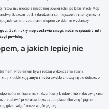
rzy ratowaniu mocno zaniedbanej powierzchni po kilku latach. Mop
 warstwę tłuszczu. Jeśli zabrudzenia są miejscowe i intensywne, na
 napojach, samo przejechanie mopem zwykle nie wystarczy.
lgoci
. Zbyt mokry mop zostawia smugi, może rozpuścić brud i
uszyć powłokę.
em, a jakich lepiej nie
roblemem. Problemem bywa rodzaj wykończenia ściany.
farbą z deklaracją
zmywalności
zwykle znoszą mycie dobrze, o
odporności na ścieranie, a także ściany kredowe lub słabo związane
że zostawić przetarcia, błyszczące place albo zmyć pigment.
mi, gdzie wilgoć może wejść głębiej.