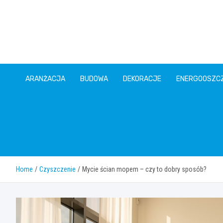
Skip
to
content
ARANŻACJA
BUDOWA
DEKORACJE
ENERGOOSZC
Home
Czyszczenie
Mycie ścian mopem – czy to dobry sposób?