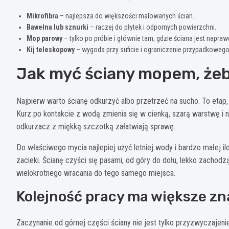
Mikrofibra
– najlepsza do większości malowanych ścian.
Bawełna lub sznurki
– raczej do płytek i odpornych powierzchni.
Mop parowy
– tylko po próbie i głównie tam, gdzie ściana jest napraw
Kij teleskopowy
– wygoda przy suficie i ograniczenie przypadkowego
Jak myć ściany mopem, żeb
Najpierw warto ścianę odkurzyć albo przetrzeć na sucho. To etap
Kurz po kontakcie z wodą zmienia się w cienką, szarą warstwę i 
odkurzacz z miękką szczotką załatwiają sprawę.
Do właściwego mycia najlepiej użyć letniej wody i bardzo małej i
zacieki. Ścianę czyści się pasami, od góry do dołu, lekko zachod
wielokrotnego wracania do tego samego miejsca.
Kolejność pracy ma większe zna
Zaczynanie od górnej części ściany nie jest tylko przyzwyczajeniem