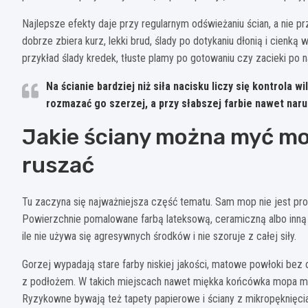
Najlepsze efekty daje przy regularnym odświeżaniu ścian, a nie p
dobrze zbiera kurz, lekki brud, ślady po dotykaniu dłonią i cienką
przykład ślady kredek, tłuste plamy po gotowaniu czy zacieki po
Na ścianie bardziej niż siła nacisku liczy się
kontrola wi
rozmazać go szerzej, a przy słabszej farbie nawet nar
Jakie ściany można myć mop
ruszać
Tu zaczyna się najważniejsza część tematu. Sam mop nie jest p
Powierzchnie pomalowane farbą lateksową, ceramiczną albo inną 
ile nie używa się agresywnych środków i nie szoruje z całej siły.
Gorzej wypadają stare farby niskiej jakości, matowe powłoki bez 
z podłożem. W takich miejscach nawet miękka końcówka mopa mo
Ryzykowne bywają też tapety papierowe i ściany z mikropęknięcia