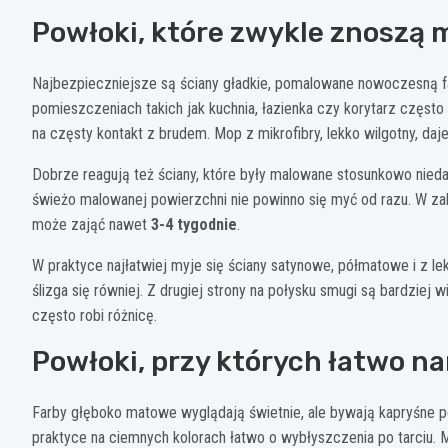
Powłoki, które zwykle znoszą 
Najbezpieczniejsze są ściany gładkie, pomalowane nowoczesną 
pomieszczeniach takich jak kuchnia, łazienka czy korytarz często
na częsty kontakt z brudem. Mop z mikrofibry, lekko wilgotny, da
Dobrze reagują też ściany, które były malowane stosunkowo nieda
świeżo malowanej powierzchni nie powinno się myć od razu. W za
może zająć nawet
3-4 tygodnie
.
W praktyce najłatwiej myje się ściany satynowe, półmatowe i z le
ślizga się równiej. Z drugiej strony na połysku smugi są bardzie
często robi różnicę.
Powłoki, przy których łatwo na
Farby głęboko matowe wyglądają świetnie, ale bywają kapryśne p
praktyce na ciemnych kolorach łatwo o wybłyszczenia po tarciu