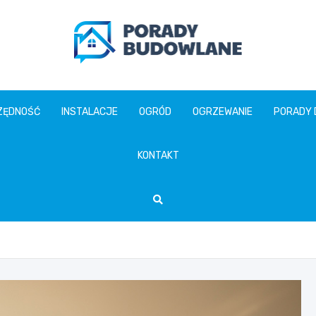
poradybudowlane.pl
ZĘDNOŚĆ
INSTALACJE
OGRÓD
OGRZEWANIE
PORADY
KONTAKT