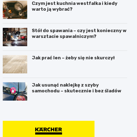
Czym jest kuchnia westfalka i kiedy
warto ją wybrać?
Stół do spawania – czy jest konieczny w
warsztacie spawalniczym?
Jak prać len – żeby się nie skurczył
Jak usunąć naklejkę z szyby
samochodu – skutecznie i bez śladów