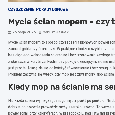
CZYSZCZENIE
PORADY DOMOWE
Mycie ścian mopem – czy 
26 maja 2026
Mariusz Jasiński
Mycie ścian mopem to sposób czyszczenia pionowych powierzchn
zamiast gąbki czy ściereczki. W praktyce chodzi o szybkie zebran
bez ciągłego wchodzenia na drabinę i bez szorowania każdego fr
zwłaszcza w korytarzu, kuchni czy pokoju dziecięcym, ale nie nad
jest prosta: ścianę da się odświeżyć równomiernie i bez smug, o 
Problem zaczyna się wtedy, gdy mop jest zbyt mokry albo ściana m
Kiedy mop na ścianie ma s
Nie każda ściana wymaga ręcznego mycia punkt po punkcie. Na d
dobrze, bo pozwala prowadzić ruchy szeroko i równo. To ważne sz
powierzchni: przy kaloryferach, w przedpokoju, nad listwami prz