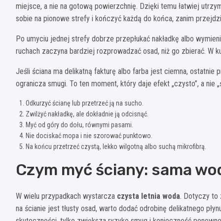
miejsce, a nie na gotową powierzchnię. Dzięki temu łatwiej utrzy
sobie na pionowe strefy i kończyć każdą do końca, zanim przejdzie
Po umyciu jednej strefy dobrze przepłukać nakładkę albo wymienić
ruchach zaczyna bardziej rozprowadzać osad, niż go zbierać. W k
Jeśli ściana ma delikatną fakturę albo farba jest ciemna, ostatni
ogranicza smugi. To ten moment, który daje efekt „czysto”, a nie
Odkurzyć ścianę lub przetrzeć ją na sucho.
Zwilżyć nakładkę, ale dokładnie ją odcisnąć.
Myć od góry do dołu, równymi pasami.
Nie dociskać mopa i nie szorować punktowo.
Na końcu przetrzeć czystą, lekko wilgotną albo suchą mikrofibrą.
Czym myć ściany: sama wod
W wielu przypadkach wystarcza
czysta letnia woda
. Dotyczy to
na ścianie jest tłusty osad, warto dodać odrobinę delikatnego pły
skuteczności, tylko zwiększa ryzyko smug i konieczność ponowne