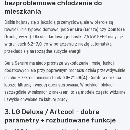
bezproblemowe chłodzenie do
mieszkania
Daikin kojarzy się z jakością przemysłową, ale w ofercie są
również linie typowo domowe, jak
Sensira
(tańsza) czy
Comfora
(trochę wyżej). Dla standardowej jednostki 2,5 kW SEER oscyluje
w granicach
6,2–7,0
, co w połączeniu z niezłą automatyką
przekłada się na rozsądne zużycie energii.
Seria Sensira ma nieco prostsze wykończenie i mniej funkcji
dodat­kowych, ale przy poprawnym montażu działa przewidywalnie
i cicho – zakres minimum to ok.
20–21 dB(A)
. Comfora dorzuca
lepszą filtrację i więcej opcji sterowania. W polskich blokach,
szczególnie w salonach z aneksem, to są modele często widziane
i zwykle chwalone za kulturę pracy.
3. LG Deluxe / Artcool – dobre
parametry + rozbudowane funkcje