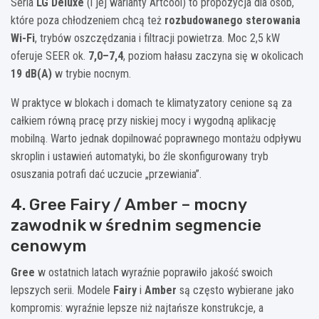
Seria
LG Deluxe
(i jej warianty Artcool) to propozycja dla osób,
które poza chłodzeniem chcą też
rozbudowanego sterowania
Wi-Fi
, trybów oszczędzania i filtracji powietrza. Moc 2,5 kW
oferuje SEER ok.
7,0–7,4
, poziom hałasu zaczyna się w okolicach
19 dB(A)
w trybie nocnym.
W praktyce w blokach i domach te klimatyzatory cenione są za
całkiem równą pracę przy niskiej mocy i wygodną aplikację
mobilną. Warto jednak dopilnować poprawnego montażu odpływu
skroplin i ustawień automatyki, bo źle skonfigurowany tryb
osuszania potrafi dać uczucie „przewiania”.
4. Gree Fairy / Amber – mocny
zawodnik w średnim segmencie
cenowym
Gree
w ostatnich latach wyraźnie poprawiło jakość swoich
lepszych serii. Modele
Fairy
i
Amber
są często wybierane jako
kompromis: wyraźnie lepsze niż najtańsze konstrukcje, a