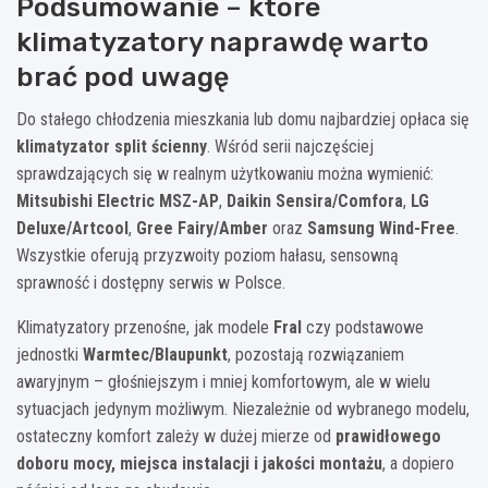
Podsumowanie – które
klimatyzatory naprawdę warto
brać pod uwagę
Do stałego chłodzenia mieszkania lub domu najbardziej opłaca się
klimatyzator split ścienny
. Wśród serii najczęściej
sprawdzających się w realnym użytkowaniu można wymienić:
Mitsubishi Electric MSZ-AP
,
Daikin Sensira/Comfora
,
LG
Deluxe/Artcool
,
Gree Fairy/Amber
oraz
Samsung Wind-Free
.
Wszystkie oferują przyzwoity poziom hałasu, sensowną
sprawność i dostępny serwis w Polsce.
Klimatyzatory przenośne, jak modele
Fral
czy podstawowe
jednostki
Warmtec/Blaupunkt
, pozostają rozwiązaniem
awaryjnym – głośniejszym i mniej komfortowym, ale w wielu
sytuacjach jedynym możliwym. Niezależnie od wybranego modelu,
ostateczny komfort zależy w dużej mierze od
prawidłowego
doboru mocy, miejsca instalacji i jakości montażu
, a dopiero