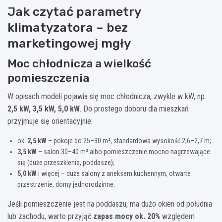
Jak czytać parametry
klimatyzatora – bez
marketingowej mgły
Moc chłodnicza a wielkość
pomieszczenia
W opisach modeli pojawia się moc chłodnicza, zwykle w kW, np.
2,5 kW, 3,5 kW, 5,0 kW
. Do prostego doboru dla mieszkań
przyjmuje się orientacyjnie:
ok.
2,5 kW
– pokoje do 25–30 m², standardowa wysokość 2,6–2,7 m;
3,5 kW
– salon 30–40 m² albo pomieszczenie mocno nagrzewające
się (duże przeszklenia, poddasze);
5,0 kW
i więcej – duże salony z aneksem kuchennym, otwarte
przestrzenie, domy jednorodzinne.
Jeśli pomieszczenie jest na poddaszu, ma dużo okien od południa
lub zachodu, warto przyjąć
zapas mocy ok. 20%
względem