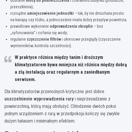
dobranie
mocy do pomieszczenia
i charakteru budynku (poddasze,
przeszklenia);
rozsądne
umiejscowienie jednostki
– tak, by nie dmuchała prosto
na kanapę czy łóżko, a jednocześnie miała dobry przepływ powietrza;
prawidłowe wykonanie
odprowadzenia skroplin
– bez
„syfonowania” i cofania się wody;
regularne
czyszczenie filtrów
i okresowe przeglądy (czyszczenie
wymienników, kontrola szczelności).
W praktyce różnica między tanim i droższym
klimatyzatorem bywa mniejsza niż różnica między dobrą
a złą instalacją oraz regularnym a zaniedbanym
serwisem.
Dla klimatyzatorów przenośnych krytyczne jest dobre
uszczelnienie wyprowadzenia rury
i nieprzesadzanie z
powierzchnią, którą mają obsłużyć. Chłodzenie dwóch pokoi
jednym urządzeniem z rurą w przedpokoju kończy się zwykle
dużym hałasem i minimalnym efektem.