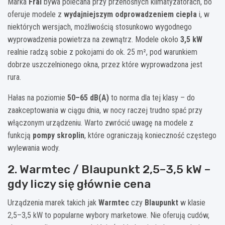
Marka
Fral
bywa polecana przy przenośnych klimatyzatorach, bo
oferuje modele z
wydajniejszym odprowadzeniem ciepła
i, w
niektórych wersjach, możliwością stosunkowo wygodnego
wyprowadzenia powietrza na zewnątrz. Modele około
3,5 kW
realnie radzą sobie z pokojami do ok. 25 m², pod warunkiem
dobrze uszczelnionego okna, przez które wyprowadzona jest
rura.
Hałas na poziomie
50–65 dB(A)
to norma dla tej klasy – do
zaakceptowania w ciągu dnia, w nocy raczej trudno spać przy
włączonym urządzeniu. Warto zwrócić uwagę na modele z
funkcją
pompy skroplin
, które ograniczają konieczność częstego
wylewania wody.
2. Warmtec / Blaupunkt 2,5–3,5 kW –
gdy liczy się głównie cena
Urządzenia marek takich jak
Warmtec
czy
Blaupunkt
w klasie
2,5–3,5 kW to popularne wybory marketowe. Nie oferują cudów,