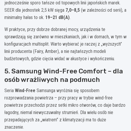
jednocześnie sporo tańsze od topowych linii japońskich marek.
SEER dla jednostek 2,5 kW sięga
7,0–8,5
(w zależności od serii), a
minimalny hałas to ok.
19–21 dB(A)
.
W praktyce, przy dobrze dobranej mocy, urządzenia te
sprawdzają się zarówno w mieszkaniach, jak i w domach, w tym w
konfiguracjach multisplit. Warto wybierać je raczej z „wyższych”
linii producenta (Fairy, Amber), a nie najtańszych modeli
budżetowych, gdzie cięcia widać w akustyce i wykończeniu.
5. Samsung Wind-Free Comfort – dla
osób wrażliwych na podmuch
Seria
Wind-Free
Samsunga wyróżnia się sposobem
rozprowadzania powietrza – przy pracy w trybie wind-free
powietrze przechodzi przez setki mikro otworów, co daje bardzo
łagodny, niemal niewyczuwalny strumień. Dla wielu osób nie
przepadających za „wiatrem” z klimatyzacji ma to duże
znaczenie.