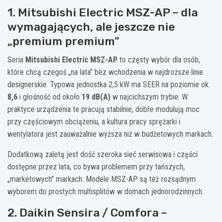
1. Mitsubishi Electric MSZ-AP – dla
wymagających, ale jeszcze nie
„premium premium”
Seria
Mitsubishi Electric MSZ-AP
to częsty wybór dla osób,
które chcą czegoś „na lata” bez wchodzenia w najdroższe linie
designerskie. Typowa jednostka 2,5 kW ma SEER na poziomie ok.
8,6
i głośność od około
19 dB(A)
w najcichszym trybie. W
praktyce urządzenia te pracują stabilnie, dobře modulują moc
przy częściowym obciążeniu, a kultura pracy sprężarki i
wentylatora jest zauważalnie wyższa niż w budżetowych markach.
Dodatkową zaletą jest dość szeroka sieć serwisowa i części
dostępne przez lata, co bywa problemem przy tańszych,
„marketowych” markach. Modele MSZ-AP są też rozsądnym
wyborem do prostych multisplitów w domach jednorodzinnych.
2. Daikin Sensira / Comfora –