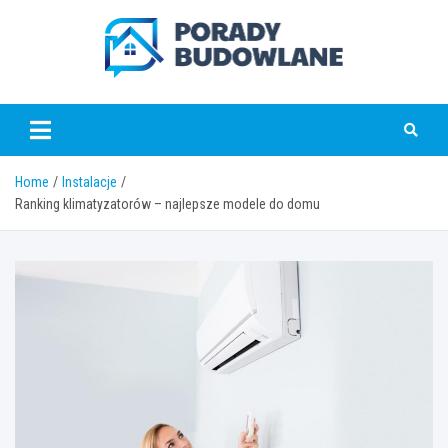
Skip
to
content
poradybudowlane.pl
Home
Instalacje
Ranking klimatyzatorów – najlepsze modele do domu