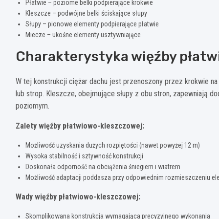
Płatwie – poziome belki podpierające krokwie
Kleszcze – podwójne belki ściskające słupy
Słupy – pionowe elementy podpierające płatwie
Miecze – ukośne elementy usztywniające
Charakterystyka więźby płat
W tej konstrukcji ciężar dachu jest przenoszony przez krokwie na p
lub strop. Kleszcze, obejmujące słupy z obu stron, zapewniają do
poziomym.
Zalety więźby płatwiowo-kleszczowej:
Możliwość uzyskania dużych rozpiętości (nawet powyżej 12 m)
Wysoka stabilność i sztywność konstrukcji
Doskonała odporność na obciążenia śniegiem i wiatrem
Możliwość adaptacji poddasza przy odpowiednim rozmieszczeniu e
Wady więźby płatwiowo-kleszczowej:
Skomplikowana konstrukcja wymagająca precyzyjnego wykonania