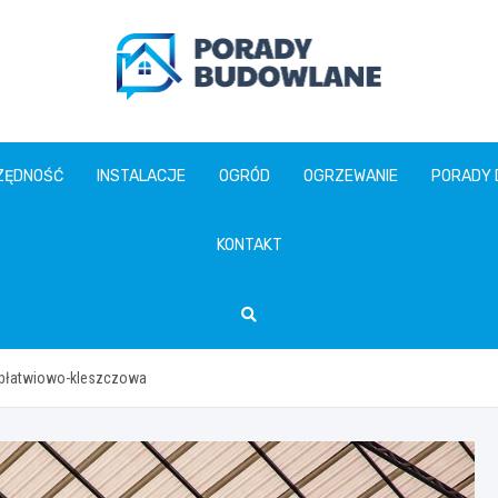
poradybudowlane.pl
ZĘDNOŚĆ
INSTALACJE
OGRÓD
OGRZEWANIE
PORADY
KONTAKT
i płatwiowo-kleszczowa