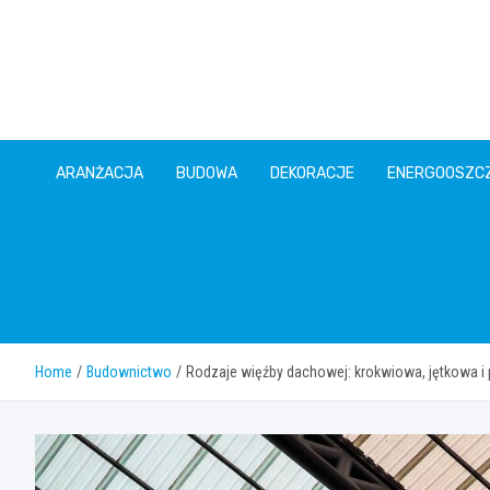
Skip
to
content
ARANŻACJA
BUDOWA
DEKORACJE
ENERGOOSZC
Home
Budownictwo
Rodzaje więźby dachowej: krokwiowa, jętkowa 