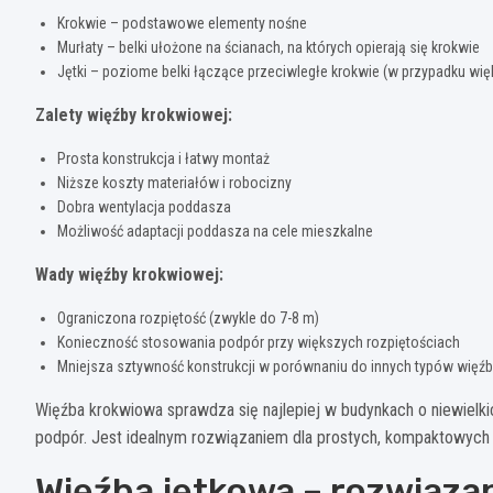
Krokwie – podstawowe elementy nośne
Murłaty – belki ułożone na ścianach, na których opierają się krokwie
Jętki – poziome belki łączące przeciwległe krokwie (w przypadku wię
Zalety więźby krokwiowej:
Prosta konstrukcja i łatwy montaż
Niższe koszty materiałów i robocizny
Dobra wentylacja poddasza
Możliwość adaptacji poddasza na cele mieszkalne
Wady więźby krokwiowej:
Ograniczona rozpiętość (zwykle do 7-8 m)
Konieczność stosowania podpór przy większych rozpiętościach
Mniejsza sztywność konstrukcji w porównaniu do innych typów więźb
Więźba krokwiowa sprawdza się najlepiej w budynkach o niewielk
podpór. Jest idealnym rozwiązaniem dla prostych, kompaktowyc
Więźba jętkowa – rozwiązan