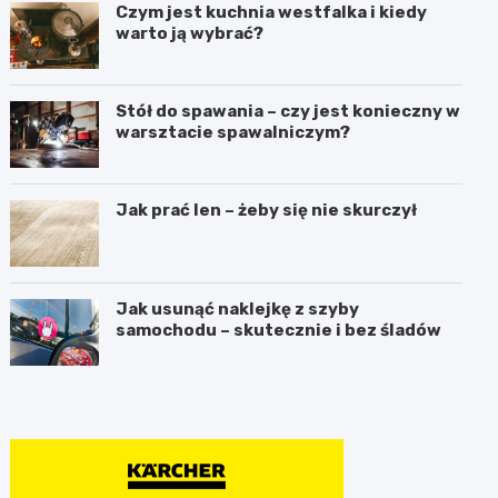
Czym jest kuchnia westfalka i kiedy
warto ją wybrać?
Stół do spawania – czy jest konieczny w
warsztacie spawalniczym?
Jak prać len – żeby się nie skurczył
Jak usunąć naklejkę z szyby
samochodu – skutecznie i bez śladów