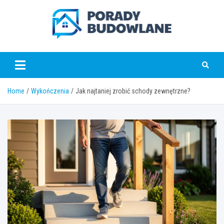
Skip
to
content
poradybudowlane.pl
Home
Wykończenia
Jak najtaniej zrobić schody zewnętrzne?