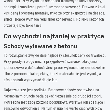
wysokości. Przy wysokich schodach frontowych koszt obrzeży,
podsypki i stabilizacji potrafi już mocno wzrosnąć. Drewno z kolei
kusi ceną i prostotą montażu, tylko że przy ekspozycji na deszcz,
śnieg i słońce wymaga regularnej konserwacji. Po kilku sezonach
przestaje być takie tanie.
Co wychodzi najtaniej w praktyce
Schody wylewane z betonu
To rozwiązanie zwykle daje najlepszy stosunek ceny do trwałości.
Przy prostym biegu można przygotować szalunek, zbrojenie i
jednorazowo wylać całość. Jeśli prace wykonuje się samodzielnie
albo z pomocą lokalnej ekipy, koszt materiału nie jest wysoki, a
efekt potrafi wytrzymać długie lata.
Najważniejsze jest podłoże. Betonowe schody postawione na
niestabilnym gruncie będą pękać niezależnie od grubości stopni.
Potrzebna jest zagęszczona podbudowa, warstwa odsączająca i
sensowne odwodnienie. Na tym etapie nie warto ciąć wydatków