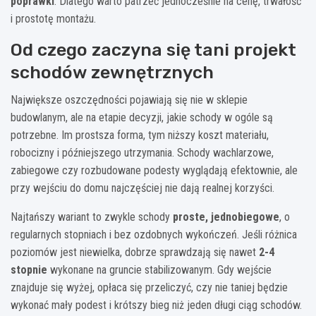
poprawki
. Dlatego warto patrzeć jednocześnie na cenę, trwałość
i prostotę montażu.
Od czego zaczyna się tani projekt
schodów zewnętrznych
Największe oszczędności pojawiają się nie w sklepie
budowlanym, ale na etapie decyzji, jakie schody w ogóle są
potrzebne. Im prostsza forma, tym niższy koszt materiału,
robocizny i późniejszego utrzymania. Schody wachlarzowe,
zabiegowe czy rozbudowane podesty wyglądają efektownie, ale
przy wejściu do domu najczęściej nie dają realnej korzyści.
Najtańszy wariant to zwykle schody
proste, jednobiegowe
, o
regularnych stopniach i bez ozdobnych wykończeń. Jeśli różnica
poziomów jest niewielka, dobrze sprawdzają się nawet
2-4
stopnie
wykonane na gruncie stabilizowanym. Gdy wejście
znajduje się wyżej, opłaca się przeliczyć, czy nie taniej będzie
wykonać mały podest i krótszy bieg niż jeden długi ciąg schodów.