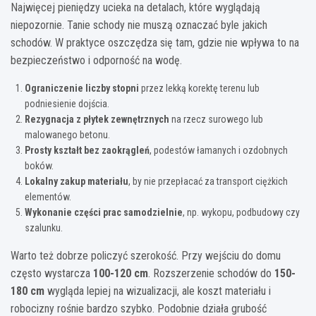
Najwięcej pieniędzy ucieka na detalach, które wyglądają
niepozornie. Tanie schody nie muszą oznaczać byle jakich
schodów. W praktyce oszczędza się tam, gdzie nie wpływa to na
bezpieczeństwo i odporność na wodę.
Ograniczenie liczby stopni
przez lekką korektę terenu lub
podniesienie dojścia.
Rezygnacja z płytek zewnętrznych
na rzecz surowego lub
malowanego betonu.
Prosty kształt bez zaokrągleń
, podestów łamanych i ozdobnych
boków.
Lokalny zakup materiału
, by nie przepłacać za transport ciężkich
elementów.
Wykonanie części prac samodzielnie
, np. wykopu, podbudowy czy
szalunku.
Warto też dobrze policzyć szerokość. Przy wejściu do domu
często wystarcza
100-120 cm
. Rozszerzenie schodów do
150-
180 cm
wygląda lepiej na wizualizacji, ale koszt materiału i
robocizny rośnie bardzo szybko. Podobnie działa grubość